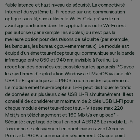
faible latence et haut niveau de sécurité. La connectivité
Internet du système Li-Fi repose sur une communication
optique sans fil, sans utiliser le Wi-Fi. Cela présente un
avantage particulier dans les applications où le Wi-Fi n’est
pas autorisé (par exemple, les écoles) ou n’est pas la
meilleure option pour des raisons de sécurité (par exemple,
les banques, les bureaux gouvernementaux). Le module est
équipé d'un émetteur-récepteur qui communique sur la bande
infrarouge entre 850 et 940 nm, invisible à l'œil nu. La
réception des données est possible sur les appareils PC avec
les systèmes d'exploitation Windows et MacOS via une clé
USB Li-Fi spécifique art.. PG09 à commander séparément.
Le module émetteur-récepteur Li-Fi peut distribuer le trafic
de données sur plusieurs clés USB Li-Fi simultanément. Il est
conseillé de considérer un maximum de 2 clés USB Li-Fi pour
chaque module émetteur-récepteur. - Vitesse max 220
Mbit/s en téléchargement et 160 Mbit/s en upload* -
Sécurité : cryptage de bout en bout AES128 Le module Li-Fi
fonctionne exclusivement en combinaison avec l'Access
Point art.. PG08 à commander séparément. Chaque point