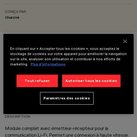
CONÇU PAR
iGuzzini
COULEUR
En cliquant sur « Accepter tous les cookies », vous acceptez le
stockage de cookies sur votre appareil pour améliorer la navigation
sur le site, analyser son utilisation et contribuer à nos efforts de
marketing.
Plus d’informations
Tout refuser
Autoriser tous les cookies
DONNÉES TECHNIQUES
Paramètres des cookies
DERNIÈRE MISE À JOUR: 08/01/2026
DESCRIPTION
Module complet avec émetteur-récepteur pour la
communication Li-Fi. Permet une connexion à haute vitesse,