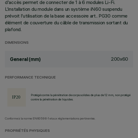
d'accès permet de connecter de 1 à 6 modules Li-Fi.
L'installation du module dans un système iN60 suspendu
prévoit l'utilisation de la base accessoire art.. PG30 comme
élément de couverture du câble de transmission sortant du
plafond.
DIMENSIONS
200x60
General (mm)
PERFORMANCE TECHNIQUE
Protégé contre la pénétration de corps solides de plus de 12 mm, non protégé
contre la pénétration de liquides.
Conforme à la norme EN60598-1 et aux réglementations pertinentes.
PROPRIÉTÉS PHYSIQUES