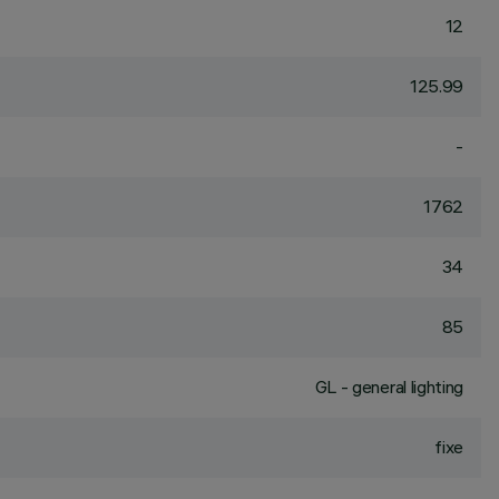
12
125.99
-
1762
34
85
GL - general lighting
fixe