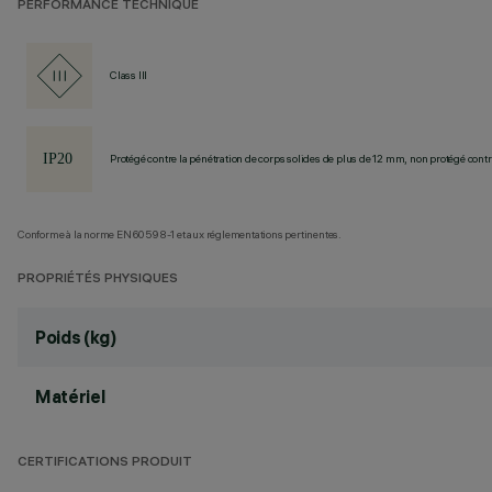
PERFORMANCE TECHNIQUE
Class III
Protégé contre la pénétration de corps solides de plus de 12 mm, non protégé contre
Conforme à la norme EN60598-1 et aux réglementations pertinentes.
PROPRIÉTÉS PHYSIQUES
Poids (kg)
Matériel
CERTIFICATIONS PRODUIT