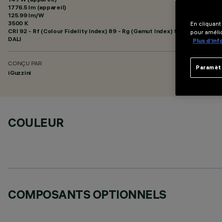
1776.5 lm (appareil)
125.99 lm/W
3500 K
En cliquant
CRI
92
- Rf (Colour Fidelity Index) 89 - Rg (Gamut Index) 95
pour amélio
DALI
Plus d’in
CONÇU PAR
Paramèt
iGuzzini
COULEUR
COMPOSANTS OPTIONNELS