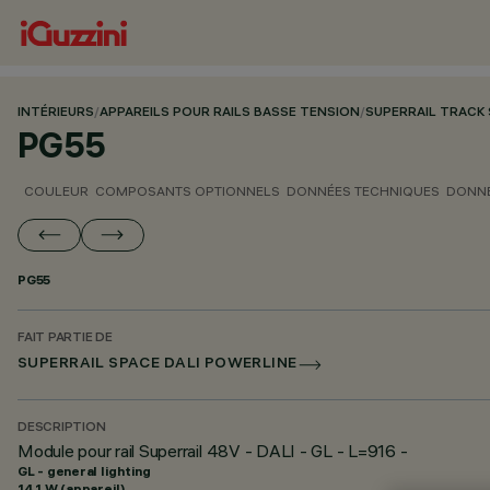
INTÉRIEURS
/
APPAREILS POUR RAILS BASSE TENSION
/
SUPERRAIL TRACK
PG55
COULEUR
COMPOSANTS OPTIONNELS
DONNÉES TECHNIQUES
DONNÉ
PG55
FAIT PARTIE DE
SUPERRAIL SPACE DALI POWERLINE
DESCRIPTION
Module pour rail Superrail 48V - DALI - GL - L=916 -
GL - general lighting
14.1 W (appareil)