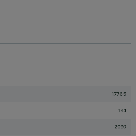
1776.5
14.1
2090