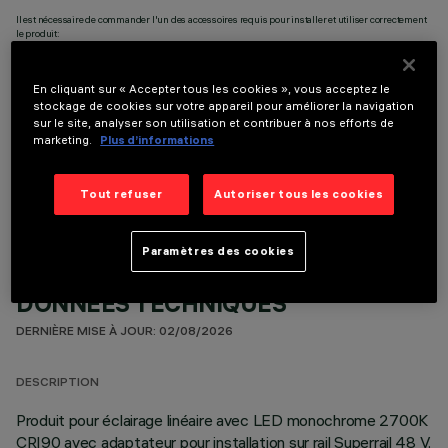
Il est nécessaire de commander l'un des accessoires requis pour installer et utiliser correctement
le produit:
En cliquant sur « Accepter tous les cookies », vous acceptez le
stockage de cookies sur votre appareil pour améliorer la navigation
sur le site, analyser son utilisation et contribuer à nos efforts de
marketing.
Plus d’informations
COMPOSANTS OPTIONNELS
Tout refuser
Autoriser tous les cookies
Paramètres des cookies
DONNÉES TECHNIQUES
DERNIÈRE MISE À JOUR: 02/08/2026
DESCRIPTION
Produit pour éclairage linéaire avec LED monochrome 2700K
CRI90 avec adaptateur pour installation sur rail Superrail 48 V.