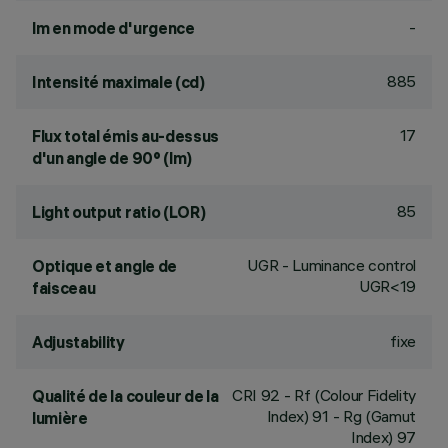
-
lm en mode d'urgence
885
Intensité maximale (cd)
17
Flux total émis au-dessus
d'un angle de 90° (lm)
85
Light output ratio (LOR)
UGR - Luminance control
Optique et angle de
UGR<19
faisceau
fixe
Adjustability
CRI
92
- Rf (Colour Fidelity
Qualité de la couleur de la
Index) 91 - Rg (Gamut
lumière
Index) 97