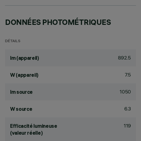
DONNÉES PHOTOMÉTRIQUES
DÉTAILS
892.5
lm (appareil)
7.5
W (appareil)
1050
lm source
6.3
W source
119
Efficacité lumineuse
(valeur réelle)