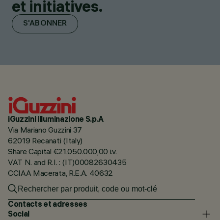
et initiatives.
S'ABONNER
iGuzzini illuminazione S.p.A
Via Mariano Guzzini 37
62019 Recanati (Italy)
Share Capital €21.050.000,00 i.v.
VAT N. and R.I. : (IT)00082630435
CCIAA Macerata, R.E.A. 40632
Contacts et adresses
Social