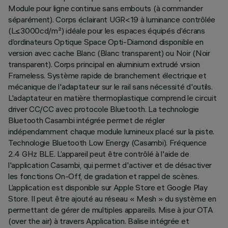
Module pour ligne continue sans embouts (à commander
séparément). Corps éclairant UGR<19 à luminance contrôlée
(L≤3000cd/m²) idéale pour les espaces équipés d’écrans
d’ordinateurs Optique Space Opti-Diamond disponible en
version avec cache Blanc (Blanc transparent) ou Noir (Noir
transparent). Corps principal en aluminium extrudé vrsion
Frameless. Système rapide de branchement électrique et
mécanique de l'adaptateur sur le rail sans nécessité d'outils.
L'adaptateur en matière thermoplastique comprend le circuit
driver CC/CC avec protocole Bluetooth. La technologie
Bluetooth Casambi intégrée permet de régler
indépendamment chaque module lumineux placé sur la piste.
Technologie Bluetooth Low Energy (Casambi). Fréquence
2.4 GHz BLE. L’appareil peut être contrôlé à l'aide de
l'application Casambi, qui permet d'activer et de désactiver
les fonctions On-Off, de gradation et rappel de scènes.
L’application est disponible sur Apple Store et Google Play
Store. Il peut être ajouté au réseau « Mesh » du système en
permettant de gérer de multiples appareils. Mise à jour OTA
(over the air) à travers Application. Balise intégrée et