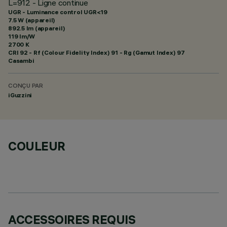
L=912 - Ligne continue
UGR - Luminance control UGR<19
7.5 W (appareil)
892.5 lm (appareil)
119 lm/W
2700 K
CRI
92
- Rf (Colour Fidelity Index) 91 - Rg (Gamut Index) 97
Casambi
CONÇU PAR
iGuzzini
COULEUR
ACCESSOIRES REQUIS