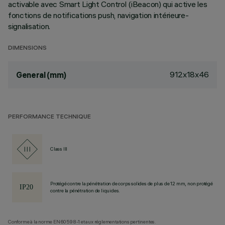
activable avec Smart Light Control (iBeacon) qui active les
fonctions de notifications push, navigation intérieure-
signalisation.
DIMENSIONS
912x18x46
General (mm)
PERFORMANCE TECHNIQUE
Class III
Protégé contre la pénétration de corps solides de plus de 12 mm, non protégé
contre la pénétration de liquides.
Conforme à la norme EN60598-1 et aux réglementations pertinentes.