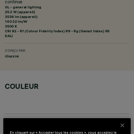
continue
GL - general lighting
25.2 W (appareil)
3536 lm (appareil)
140.32 lm/W
3500 K
CRI
92
- Rf (Colour Fidelity Index) 89 - Rg (Gamut Index) 95
DALI
CONÇU PAR
iGuzzini
COULEUR
ACCESSOIRES REQUIS
En cliquant sur « Accepter tous les cookies », vous acceptez le