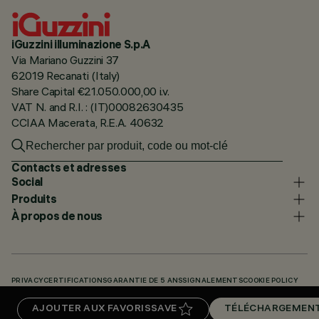
iGuzzini illuminazione S.p.A
Via Mariano Guzzini 37
62019 Recanati (Italy)
Share Capital €21.050.000,00 i.v.
VAT N. and R.I. : (IT)00082630435
CCIAA Macerata, R.E.A. 40632
Contacts et adresses
Social
Produits
À propos de nous
PRIVACY
CERTIFICATIONS
GARANTIE DE 5 ANS
SIGNALEMENTS
COOKIE POLICY
ACCESSIBILITY STATEMENT
NOS CODES
KNOWLEDGE BASE (LOGIN REQUIRED)
AJOUTER AUX FAVORIS
SAVE
TÉLÉCHARGEMEN
TÉLÉCHARGEMENTS