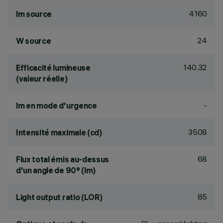
4160
lm source
24
W source
140.32
Efficacité lumineuse
(valeur réelle)
-
lm en mode d'urgence
3508
Intensité maximale (cd)
68
Flux total émis au-dessus
d'un angle de 90° (lm)
85
Light output ratio (LOR)