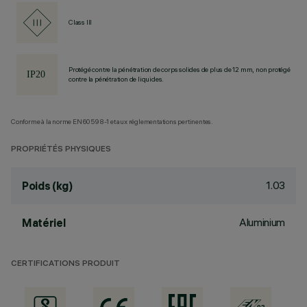
Class III
Protégé contre la pénétration de corps solides de plus de 12 mm, non protégé
contre la pénétration de liquides.
Conforme à la norme EN60598-1 et aux réglementations pertinentes.
PROPRIÉTÉS PHYSIQUES
1.03
Poids (kg)
Aluminium
Matériel
CERTIFICATIONS PRODUIT