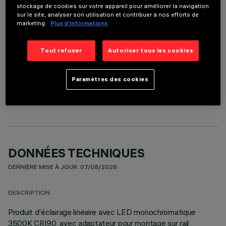
stockage de cookies sur votre appareil pour améliorer la navigation
Il est nécessaire de commander l'un des accessoires requis pour installer et utiliser correctement
sur le site, analyser son utilisation et contribuer à nos efforts de
le produit:
marketing.
Plus d’informations
Tout refuser
Autoriser tous les cookies
COMPOSANTS OPTIONNELS
Paramètres des cookies
DONNÉES TECHNIQUES
DERNIÈRE MISE À JOUR: 07/08/2026
DESCRIPTION
Produit d'éclairage linéaire avec LED monochromatique
3500K CRI90, avec adaptateur pour montage sur rail