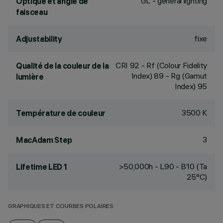
GL - general lighting
Optique et angle de
faisceau
fixe
Adjustability
CRI
92
- Rf (Colour Fidelity
Qualité de la couleur de la
Index) 89 - Rg (Gamut
lumière
Index) 95
3500 K
Température de couleur
3
MacAdam Step
>50,000h - L90 - B10 (Ta
Lifetime LED 1
25°C)
GRAPHIQUES ET COURBES POLAIRES