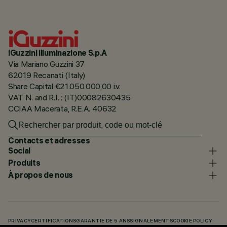
iGuzzini illuminazione S.p.A
Via Mariano Guzzini 37
62019 Recanati (Italy)
Share Capital €21.050.000,00 i.v.
VAT N. and R.I. : (IT)00082630435
CCIAA Macerata, R.E.A. 40632
Contacts et adresses
Social
Produits
À propos de nous
PRIVACY
CERTIFICATIONS
GARANTIE DE 5 ANS
SIGNALEMENTS
COOKIE POLICY