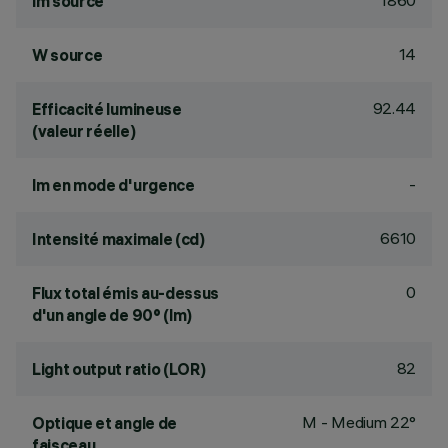
1860
lm source
14
W source
92.44
Efficacité lumineuse
(valeur réelle)
-
lm en mode d'urgence
6610
Intensité maximale (cd)
0
Flux total émis au-dessus
d'un angle de 90° (lm)
82
Light output ratio (LOR)
M - Medium 22°
Optique et angle de
faisceau