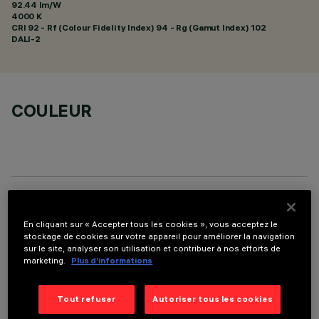
92.44 lm/W
4000 K
CRI
92
- Rf (Colour Fidelity Index) 94 - Rg (Gamut Index) 102
DALI-2
COULEUR
DONNÉES TECHNIQUES
En cliquant sur « Accepter tous les cookies », vous acceptez le
DERNIÈRE MISE À JOUR: 07/08/2026
stockage de cookies sur votre appareil pour améliorer la navigation
sur le site, analyser son utilisation et contribuer à nos efforts de
marketing.
Plus d’informations
DESCRIPTION
Appareil rectangulaire à encastrer à sources LED. Logement
Tout refuser
Autoriser tous les cookies
en tôle d'acier profilé avec cadre de finition. Le corps linéaire