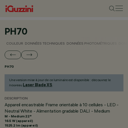
PH70
COULEUR
DONNÉES TECHNIQUES
DONNÉES PHOTOMÉTRIQUES
DONN
PH70
Une version mise à jour de ce luminaire est disponible : découvrez le
Laser Blade XS
nouveau
.
DESCRIPTION
Appareil encastrable Frame orientable à 10 cellules - LED -
Neutral White - Alimentation gradable DALI - Medium
M - Medium 22°
16.5 W (appareil)
1525.2 lm (appareil)