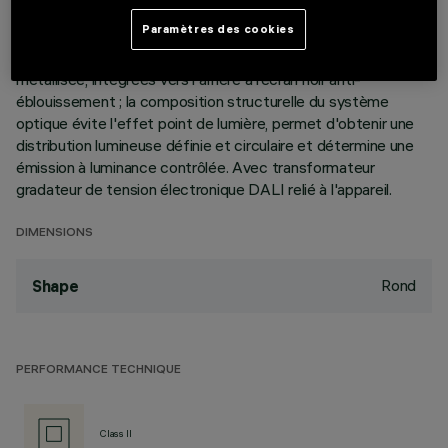
à 10 cellules lumineuses, en aluminium moulé sous pression,
Paramètres des cookies
permet d'orienter le faisceau lumineux et l'incliner de +/- 30°.
Optiques haute définition en matière thermoplastique
métallisée, intégrées vers l'arrière à l’écran noir anti-
éblouissement ; la composition structurelle du système
optique évite l'effet point de lumière, permet d'obtenir une
distribution lumineuse définie et circulaire et détermine une
émission à luminance contrôlée. Avec transformateur
gradateur de tension électronique DALI relié à l'appareil.
DIMENSIONS
Rond
Shape
PERFORMANCE TECHNIQUE
Class II