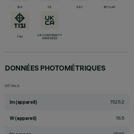
BIS
CE
EAC
RETILAP
UK CONFORMITY
TISI
ASSESSED
DONNÉES PHOTOMÉTRIQUES
DÉTAILS
1525.2
lm (appareil)
16.5
W (appareil)