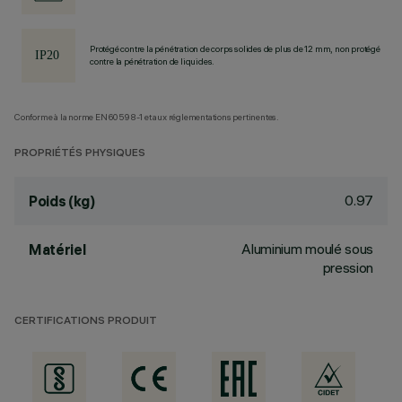
Protégé contre la pénétration de corps solides de plus de 12 mm, non protégé
contre la pénétration de liquides.
Conforme à la norme EN60598-1 et aux réglementations pertinentes.
PROPRIÉTÉS PHYSIQUES
0.97
Poids (kg)
Aluminium moulé sous
Matériel
pression
CERTIFICATIONS PRODUIT