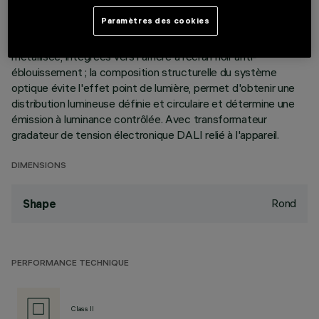
à 10 cellules lumineuses, en aluminium moulé sous pression,
Paramètres des cookies
permet d'orienter le faisceau lumineux et l'incliner de +/- 30°.
Optiques haute définition en matière thermoplastique
métallisée, intégrées vers l'arrière à l’écran noir anti-
éblouissement ; la composition structurelle du système
optique évite l'effet point de lumière, permet d'obtenir une
distribution lumineuse définie et circulaire et détermine une
émission à luminance contrôlée. Avec transformateur
gradateur de tension électronique DALI relié à l'appareil.
DIMENSIONS
Rond
Shape
PERFORMANCE TECHNIQUE
Class II