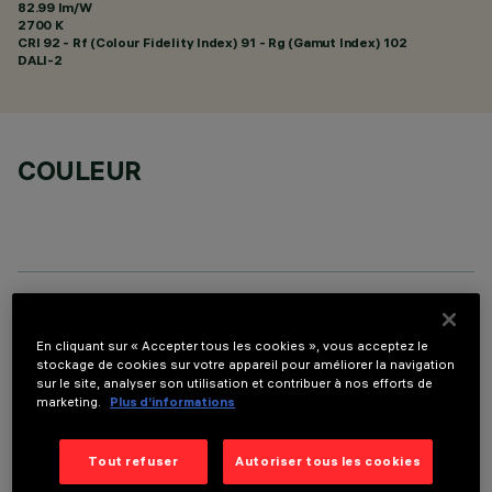
82.99 lm/W
2700 K
CRI
92
- Rf (Colour Fidelity Index) 91 - Rg (Gamut Index) 102
DALI-2
COULEUR
DONNÉES TECHNIQUES
En cliquant sur « Accepter tous les cookies », vous acceptez le
DERNIÈRE MISE À JOUR: 07/08/2026
stockage de cookies sur votre appareil pour améliorer la navigation
sur le site, analyser son utilisation et contribuer à nos efforts de
marketing.
Plus d’informations
DESCRIPTION
Appareil rectangulaire à encastrer à sources LED. Logement
Tout refuser
Autoriser tous les cookies
en tôle d'acier profilé avec cadre de finition. Le corps linéaire