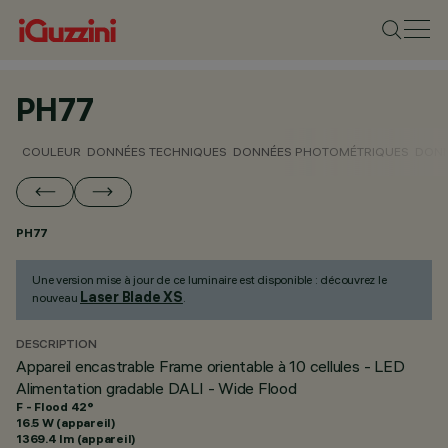
PH77
COULEUR
DONNÉES TECHNIQUES
DONNÉES PHOTOMÉTRIQUES
DONN
PH77
Une version mise à jour de ce luminaire est disponible : découvrez le
Laser Blade XS
nouveau
.
DESCRIPTION
Appareil encastrable Frame orientable à 10 cellules - LED
Alimentation gradable DALI - Wide Flood
F - Flood 42°
16.5 W (appareil)
1369.4 lm (appareil)