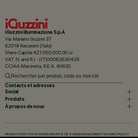
iGuzzini illuminazione S.p.A
Via Mariano Guzzini 37
62019 Recanati (Italy)
Share Capital €21.050.000,00 i.v.
VAT N. and R.I. : (IT)00082630435
CCIAA Macerata, R.E.A. 40632
Contacts et adresses
Social
Produits
À propos de nous
PRIVACY
CERTIFICATIONS
GARANTIE DE 5 ANS
SIGNALEMENTS
COOKIE POLICY