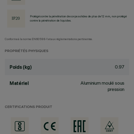
Protégé contre la pénétration de corps solides de plus de 12 mm, non protégé
contre la pénétration de liquides.
Conforme à la norme EN60598-1 et aux réglementations pertinentes.
PROPRIÉTÉS PHYSIQUES
0.97
Poids (kg)
Aluminium moulé sous
Matériel
pression
CERTIFICATIONS PRODUIT