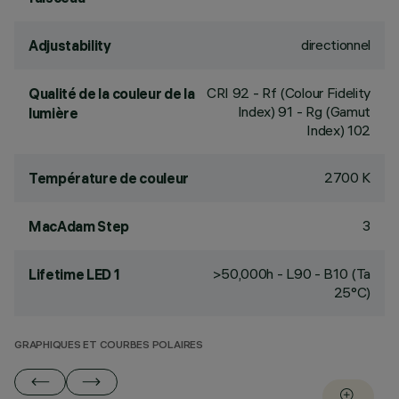
directionnel
Adjustability
CRI
92
- Rf (Colour Fidelity
Qualité de la couleur de la
Index) 91 - Rg (Gamut
lumière
Index) 102
2700 K
Température de couleur
3
MacAdam Step
>50,000h - L90 - B10 (Ta
Lifetime LED 1
25°C)
GRAPHIQUES ET COURBES POLAIRES