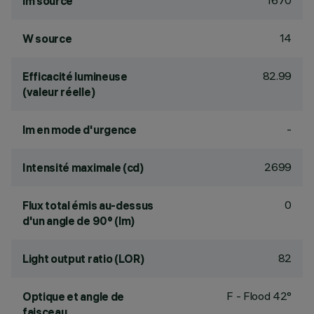
1670
lm source
14
W source
82.99
Efficacité lumineuse
(valeur réelle)
-
lm en mode d'urgence
2699
Intensité maximale (cd)
0
Flux total émis au-dessus
d'un angle de 90° (lm)
82
Light output ratio (LOR)
F - Flood 42°
Optique et angle de
faisceau