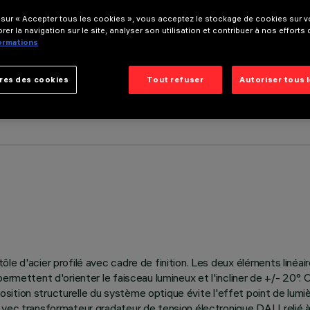
 sur « Accepter tous les cookies », vous acceptez le stockage de cookies sur vo
rer la navigation sur le site, analyser son utilisation et contribuer à nos efforts
formations
res des cookies
Tout refuser
Autoriser tous 
le d'acier profilé avec cadre de finition. Les deux éléments linéair
ermettent d'orienter le faisceau lumineux et l'incliner de +/- 20°.
mposition structurelle du système optique évite l'effet point de lumi
vec transformateur gradateur de tension électronique DALI relié à l