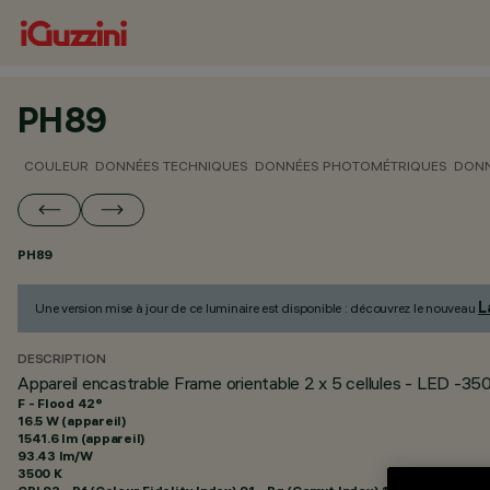
PH89
COULEUR
DONNÉES TECHNIQUES
DONNÉES PHOTOMÉTRIQUES
DONN
PH89
L
Une version mise à jour de ce luminaire est disponible : découvrez le nouveau
DESCRIPTION
Appareil encastrable Frame orientable 2 x 5 cellules - LED -3
F - Flood 42°
16.5 W (appareil)
1541.6 lm (appareil)
93.43 lm/W
3500 K