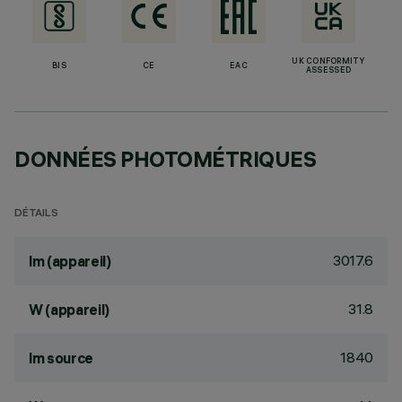
UK CONFORMITY
BIS
CE
EAC
ASSESSED
DONNÉES PHOTOMÉTRIQUES
DÉTAILS
3017.6
lm (appareil)
31.8
W (appareil)
1840
lm source