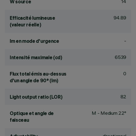
14
W source
94.89
Efficacité lumineuse
(valeur réelle)
-
lm en mode d'urgence
6539
Intensité maximale (cd)
0
Flux total émis au-dessus
d'un angle de 90° (lm)
82
Light output ratio (LOR)
M - Medium 22°
Optique et angle de
faisceau