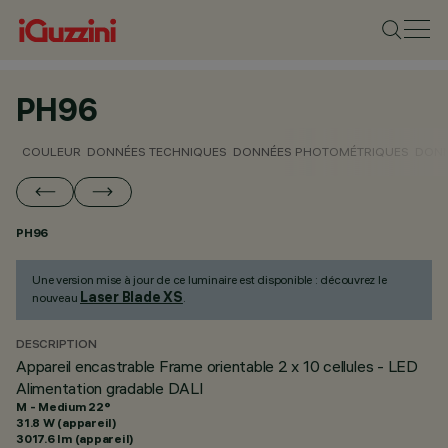
PH96
COULEUR
DONNÉES TECHNIQUES
DONNÉES PHOTOMÉTRIQUES
DONN
PH96
Une version mise à jour de ce luminaire est disponible : découvrez le
Laser Blade XS
nouveau
.
DESCRIPTION
Appareil encastrable Frame orientable 2 x 10 cellules - LED
Alimentation gradable DALI
M - Medium 22°
31.8 W (appareil)
3017.6 lm (appareil)