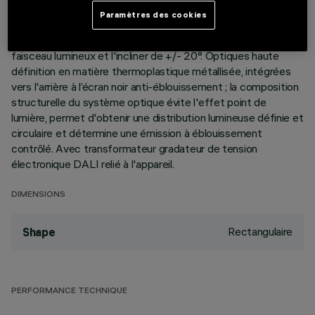
éléments linéaires à 10 cellules lumineuses, réalisés en
Paramètres des cookies
aluminium moulé sous pression et dont la direction est
variable de manière autonome, permettent d'orienter le
faisceau lumineux et l'incliner de +/- 20°. Optiques haute
définition en matière thermoplastique métallisée, intégrées
vers l'arrière à l’écran noir anti-éblouissement ; la composition
structurelle du système optique évite l'effet point de
lumière, permet d'obtenir une distribution lumineuse définie et
circulaire et détermine une émission à éblouissement
contrôlé. Avec transformateur gradateur de tension
électronique DALI relié à l'appareil.
DIMENSIONS
Rectangulaire
Shape
PERFORMANCE TECHNIQUE