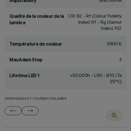
directionnel
Adjustability
CRI
92
- Rf (Colour Fidelity
Qualité de la couleur de la
Index) 91 - Rg (Gamut
lumière
Index) 102
3500 K
Température de couleur
3
MacAdam Step
>50,000h - L90 - B10 (Ta
Lifetime LED 1
25°C)
GRAPHIQUES ET COURBES POLAIRES