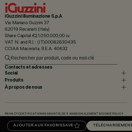
iGuzzini illuminazione S.p.A
Via Mariano Guzzini 37
62019 Recanati (Italy)
Share Capital €21.050.000,00 i.v.
VAT N. and R.I. : (IT)00082630435
CCIAA Macerata, R.E.A. 40632
Contacts et adresses
Social
Produits
À propos de nous
PRIVACY
CERTIFICATIONS
GARANTIE DE 5 ANS
SIGNALEMENTS
COOKIE POLICY
ACCESSIBILITY STATEMENT
NOS CODES
KNOWLEDGE BASE (LOGIN REQUIRED)
AJOUTER AUX FAVORIS
SAVE
TÉLÉCHARGEMEN
TÉLÉCHARGEMENTS