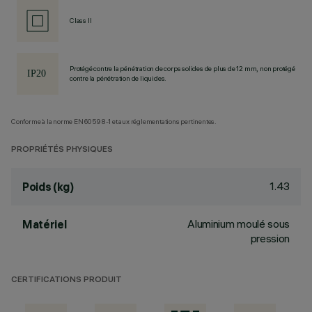
Class II
Protégé contre la pénétration de corps solides de plus de 12 mm, non protégé
contre la pénétration de liquides.
Conforme à la norme EN60598-1 et aux réglementations pertinentes.
PROPRIÉTÉS PHYSIQUES
1.43
Poids (kg)
Aluminium moulé sous
Matériel
pression
CERTIFICATIONS PRODUIT