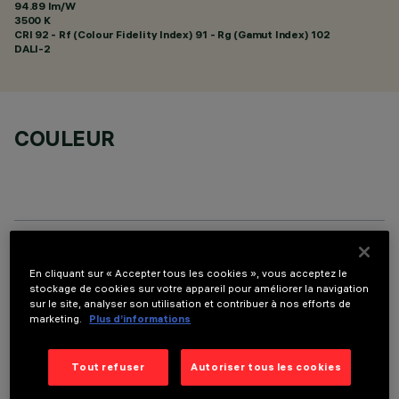
94.89 lm/W
3500 K
CRI
92
- Rf (Colour Fidelity Index) 91 - Rg (Gamut Index) 102
DALI-2
COULEUR
DONNÉES TECHNIQUES
En cliquant sur « Accepter tous les cookies », vous acceptez le
stockage de cookies sur votre appareil pour améliorer la navigation
DERNIÈRE MISE À JOUR: 05/08/2026
sur le site, analyser son utilisation et contribuer à nos efforts de
marketing.
Plus d’informations
DESCRIPTION
Tout refuser
Autoriser tous les cookies
Appareil rectangulaire à encastrer à sources LED. Logement
en tôle d'acier profilé avec cadre de finition. Les deux