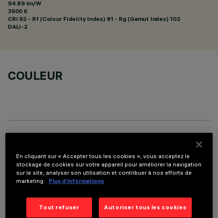
94.89 lm/W
3500 K
CRI
92
- Rf (Colour Fidelity Index) 91 - Rg (Gamut Index) 102
DALI-2
COULEUR
DONNÉES TECHNIQUES
En cliquant sur « Accepter tous les cookies », vous acceptez le
DERNIÈRE MISE À JOUR: 07/08/2026
stockage de cookies sur votre appareil pour améliorer la navigation
sur le site, analyser son utilisation et contribuer à nos efforts de
marketing.
Plus d’informations
DESCRIPTION
Appareil rectangulaire à encastrer à sources LED. Logement
Tout refuser
Autoriser tous les cookies
en tôle d'acier profilé avec cadre de finition. Les deux