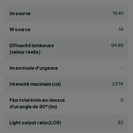
1840
lm source
14
W source
94.89
Efficacité lumineuse
(valeur réelle)
-
lm en mode d'urgence
2974
Intensité maximale (cd)
0
Flux total émis au-dessus
d'un angle de 90° (lm)
82
Light output ratio (LOR)