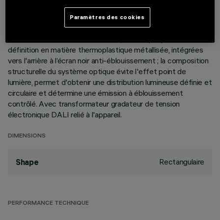
éléments linéaires à 10 cellules lumineuses, réalisés en
aluminium moulé sous pression et dont la direction est
Paramètres des cookies
variable de manière autonome, permettent d'orienter le
faisceau lumineux et l'incliner de +/- 20°. Optiques haute
définition en matière thermoplastique métallisée, intégrées
vers l'arrière à l’écran noir anti-éblouissement ; la composition
structurelle du système optique évite l'effet point de
lumière, permet d'obtenir une distribution lumineuse définie et
circulaire et détermine une émission à éblouissement
contrôlé. Avec transformateur gradateur de tension
électronique DALI relié à l'appareil.
DIMENSIONS
Rectangulaire
Shape
PERFORMANCE TECHNIQUE