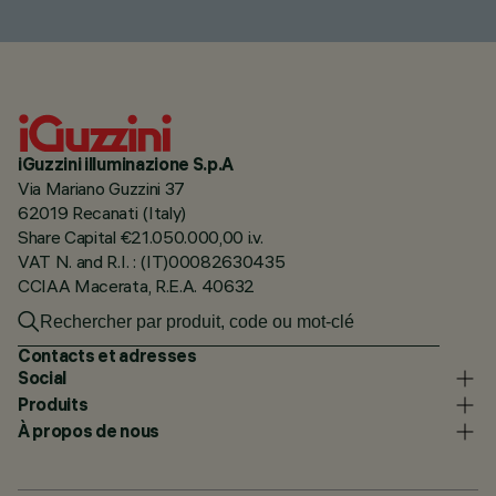
iGuzzini illuminazione S.p.A
Via Mariano Guzzini 37
62019 Recanati (Italy)
Share Capital €21.050.000,00 i.v.
VAT N. and R.I. : (IT)00082630435
CCIAA Macerata, R.E.A. 40632
Contacts et adresses
Social
Produits
À propos de nous