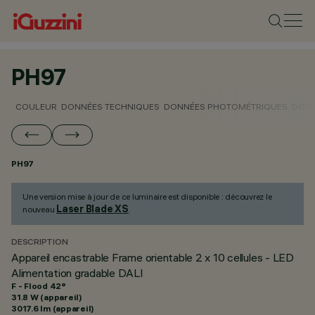
PH97
COULEUR
DONNÉES TECHNIQUES
DONNÉES PHOTOMÉTRIQUES
DONN
PH97
Une version mise à jour de ce luminaire est disponible : découvrez le
Laser Blade XS
nouveau
.
DESCRIPTION
Appareil encastrable Frame orientable 2 x 10 cellules - LED
Alimentation gradable DALI
F - Flood 42°
31.8 W (appareil)
3017.6 lm (appareil)