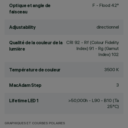
F - Flood 42°
Optique et angle de
faisceau
directionnel
Adjustability
CRI
92
- Rf (Colour Fidelity
Qualité de la couleur de la
Index) 91 - Rg (Gamut
lumière
Index) 102
3500 K
Température de couleur
3
MacAdam Step
>50,000h - L90 - B10 (Ta
Lifetime LED 1
25°C)
GRAPHIQUES ET COURBES POLAIRES