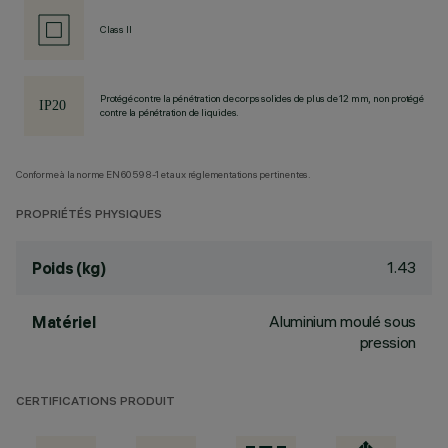
Class II
Protégé contre la pénétration de corps solides de plus de 12 mm, non protégé
contre la pénétration de liquides.
Conforme à la norme EN60598-1 et aux réglementations pertinentes.
PROPRIÉTÉS PHYSIQUES
1.43
Poids (kg)
Aluminium moulé sous
Matériel
pression
CERTIFICATIONS PRODUIT