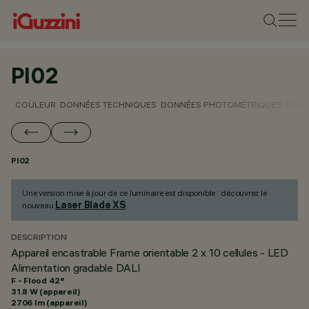
PI02
COULEUR
DONNÉES TECHNIQUES
DONNÉES PHOTOMÉTRIQUES
DONN
PI02
Une version mise à jour de ce luminaire est disponible : découvrez le
Laser Blade XS
nouveau
.
DESCRIPTION
Appareil encastrable Frame orientable 2 x 10 cellules - LED
Alimentation gradable DALI
F - Flood 42°
31.8 W (appareil)
2706 lm (appareil)