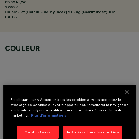
85.09 lm/W
2700 K
CRI
92
- Rf (Colour Fidelity Index) 91 - Rg (Gamut Index) 102
DALI-2
COULEUR
DONNÉES TECHNIQUES
En cliquant sur « Accepter tous les cookies », vous acceptez le
DERNIÈRE MISE À JOUR: 07/08/2026
stockage de cookies sur votre appareil pour améliorer la navigation
sur le site, analyser son utilisation et contribuer à nos efforts de
marketing.
Plus d’informations
DESCRIPTION
Appareil rectangulaire à encastrer à sources LED. Logement
Tout refuser
Autoriser tous les cookies
en tôle d'acier profilé avec cadre de finition. Les deux