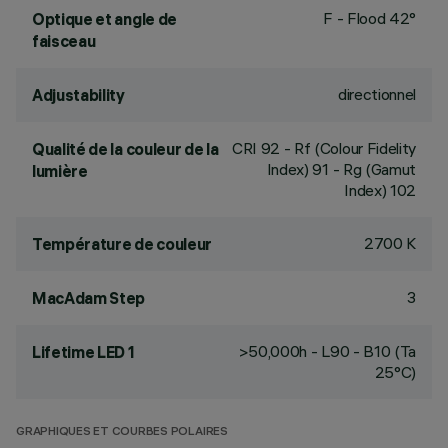
F - Flood 42°
Optique et angle de
faisceau
directionnel
Adjustability
CRI
92
- Rf (Colour Fidelity
Qualité de la couleur de la
Index) 91 - Rg (Gamut
lumière
Index) 102
2700 K
Température de couleur
3
MacAdam Step
>50,000h - L90 - B10 (Ta
Lifetime LED 1
25°C)
GRAPHIQUES ET COURBES POLAIRES