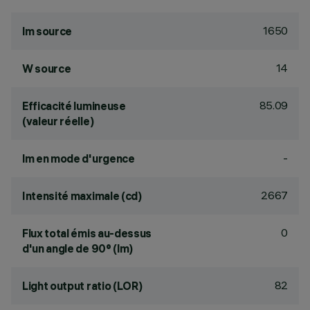
1650
lm source
14
W source
85.09
Efficacité lumineuse
(valeur réelle)
-
lm en mode d'urgence
2667
Intensité maximale (cd)
0
Flux total émis au-dessus
d'un angle de 90° (lm)
82
Light output ratio (LOR)