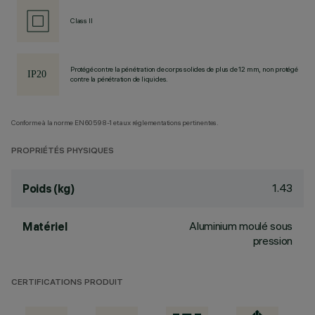
Class II
Protégé contre la pénétration de corps solides de plus de 12 mm, non protégé
contre la pénétration de liquides.
Conforme à la norme EN60598-1 et aux réglementations pertinentes.
PROPRIÉTÉS PHYSIQUES
1.43
Poids (kg)
Aluminium moulé sous
Matériel
pression
CERTIFICATIONS PRODUIT