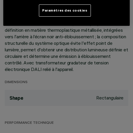
éléments linéaires à 10 cellules lumineuses, réalisés en
aluminium moulé sous pression et dont la direction est
Paramètres des cookies
variable de manière autonome, permettent d'orienter le
faisceau lumineux et l'incliner de +/- 20°. Optiques haute
définition en matière thermoplastique métallisée, intégrées
vers l'arrière à l’écran noir anti-éblouissement ; la composition
structurelle du système optique évite l'effet point de
lumière, permet d'obtenir une distribution lumineuse définie et
circulaire et détermine une émission à éblouissement
contrôlé. Avec transformateur gradateur de tension
électronique DALI relié à l'appareil.
DIMENSIONS
Rectangulaire
Shape
PERFORMANCE TECHNIQUE