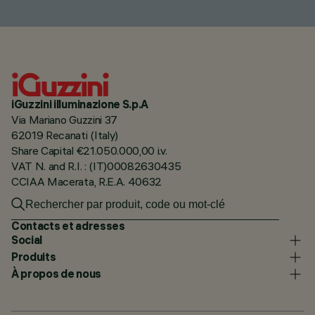
iGuzzini illuminazione S.p.A
Via Mariano Guzzini 37
62019 Recanati (Italy)
Share Capital €21.050.000,00 i.v.
VAT N. and R.I. : (IT)00082630435
CCIAA Macerata, R.E.A. 40632
Contacts et adresses
Social
Produits
À propos de nous