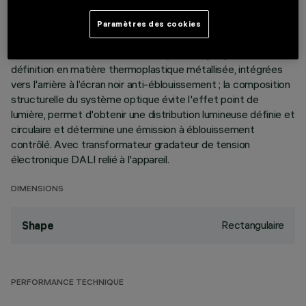
éléments linéaires à 15 cellules lumineuses, réalisés en
aluminium moulé sous pression et dont la direction est
Paramètres des cookies
variable de manière autonome, permettent d'orienter le
faisceau lumineux et l'incliner de +/- 20°. Optiques haute
définition en matière thermoplastique métallisée, intégrées
vers l'arrière à l’écran noir anti-éblouissement ; la composition
structurelle du système optique évite l'effet point de
lumière, permet d'obtenir une distribution lumineuse définie et
circulaire et détermine une émission à éblouissement
contrôlé. Avec transformateur gradateur de tension
électronique DALI relié à l'appareil.
DIMENSIONS
Rectangulaire
Shape
PERFORMANCE TECHNIQUE