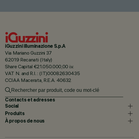
iGuzzini illuminazione S.p.A
Via Mariano Guzzini 37
62019 Recanati (Italy)
Share Capital €21.050.000,00 i.v.
VAT N. and R.I. : (IT)00082630435
CCIAA Macerata, R.E.A. 40632
Contacts et adresses
Social
Produits
À propos de nous