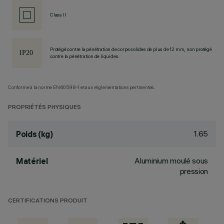
Class II
Protégé contre la pénétration de corps solides de plus de 12 mm, non protégé
contre la pénétration de liquides.
Conforme à la norme EN60598-1 et aux réglementations pertinentes.
PROPRIÉTÉS PHYSIQUES
1.65
Poids (kg)
Aluminium moulé sous
Matériel
pression
CERTIFICATIONS PRODUIT