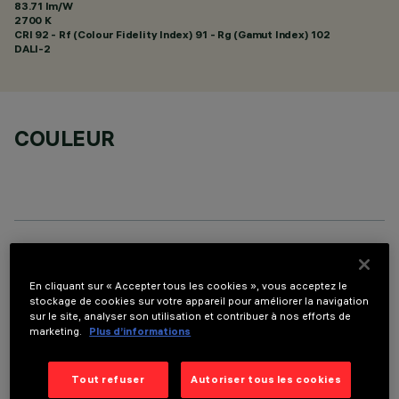
83.71 lm/W
2700 K
CRI
92
- Rf (Colour Fidelity Index) 91 - Rg (Gamut Index) 102
DALI-2
COULEUR
DONNÉES TECHNIQUES
En cliquant sur « Accepter tous les cookies », vous acceptez le
DERNIÈRE MISE À JOUR: 07/08/2026
stockage de cookies sur votre appareil pour améliorer la navigation
sur le site, analyser son utilisation et contribuer à nos efforts de
marketing.
Plus d’informations
DESCRIPTION
Appareil rectangulaire à encastrer à sources LED. Logement
Tout refuser
Autoriser tous les cookies
en tôle d'acier profilé avec cadre de finition. Les deux