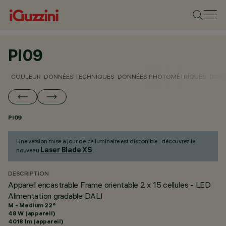
PI09
COULEUR
DONNÉES TECHNIQUES
DONNÉES PHOTOMÉTRIQUES
DONN
PI09
Une version mise à jour de ce luminaire est disponible : découvrez le
Laser Blade XS
nouveau
.
DESCRIPTION
Appareil encastrable Frame orientable 2 x 15 cellules - LED
Alimentation gradable DALI
M - Medium 22°
48 W (appareil)
4018 lm (appareil)