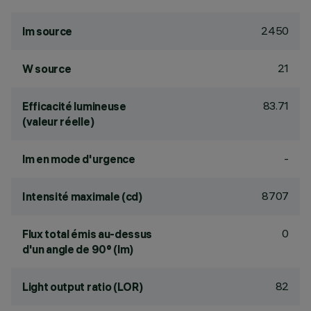
2450
lm source
21
W source
83.71
Efficacité lumineuse
(valeur réelle)
-
lm en mode d'urgence
8707
Intensité maximale (cd)
0
Flux total émis au-dessus
d'un angle de 90° (lm)
82
Light output ratio (LOR)