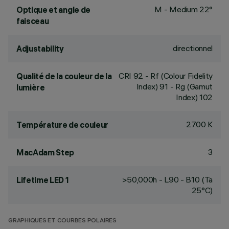
M - Medium 22°
Optique et angle de
faisceau
directionnel
Adjustability
CRI
92
- Rf (Colour Fidelity
Qualité de la couleur de la
Index) 91 - Rg (Gamut
lumière
Index) 102
2700 K
Température de couleur
3
MacAdam Step
>50,000h - L90 - B10 (Ta
Lifetime LED 1
25°C)
GRAPHIQUES ET COURBES POLAIRES