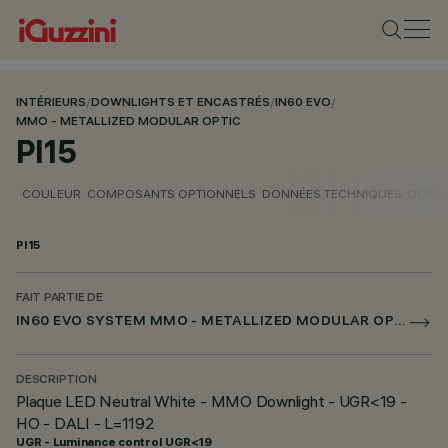
INTÉRIEURS
/
DOWNLIGHTS ET ENCASTRÉS
/
IN60 EVO
/
MMO - METALLIZED MODULAR OPTIC
PI15
COULEUR
COMPOSANTS OPTIONNELS
DONNÉES TECHNIQUES
DONNÉ
PI15
FAIT PARTIE DE
IN60 EVO SYSTEM MMO - METALLIZED MODULAR OPTIC
DESCRIPTION
Plaque LED Neutral White - MMO Downlight - UGR<19 -
HO - DALI - L=1192
UGR - Luminance control UGR<19