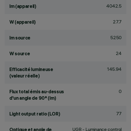
4042.5
lm (appareil)
27.7
W (appareil)
5250
lm source
24
W source
145.94
Efficacité lumineuse
(valeur réelle)
0
Flux total émis au-dessus
d'un angle de 90° (lm)
77
Light output ratio (LOR)
UGR - Luminance control
Optique et angle de