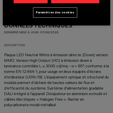
Paramètres des cookies
DONNÉES TECHNIQUES
DERNIÈRE MISE À JOUR: 07/08/2026
DESCRIPTION
Plaque LED Neutral White à émission directe (Down) version
MMO. Version High Output (HO) à émission down à
luminance contrôlée L ≤ 3000 cd/mq – α > 65°, conforme à la
norme EN 12464-1, pour usage en lieux équipés d'écrans
d'ordinateur (UGR<19). L'équipement optique et structurel du
module permet d'obtenir de hautes valeurs de flux et
d'efficacité du système. Système d'alimentation gradable
DALI intégré à l'appareil. Dissipateur en aluminium extrudé et
câbles électriques « Halogen Free ». Raster en
polycarbonate moulé métallisé.