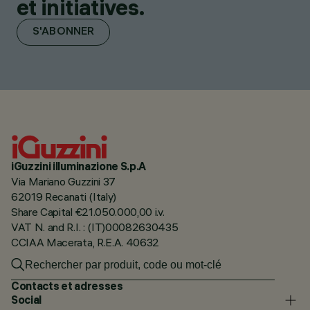
et initiatives.
S'ABONNER
iGuzzini illuminazione S.p.A
Via Mariano Guzzini 37
62019 Recanati (Italy)
Share Capital €21.050.000,00 i.v.
VAT N. and R.I. : (IT)00082630435
CCIAA Macerata, R.E.A. 40632
Contacts et adresses
Social