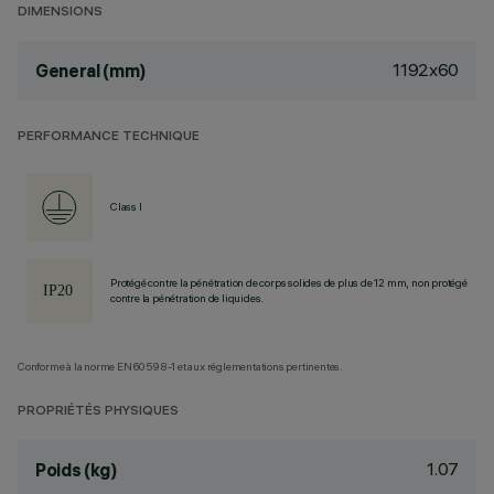
DIMENSIONS
1192x60
General (mm)
PERFORMANCE TECHNIQUE
Class I
Protégé contre la pénétration de corps solides de plus de 12 mm, non protégé
contre la pénétration de liquides.
Conforme à la norme EN60598-1 et aux réglementations pertinentes.
PROPRIÉTÉS PHYSIQUES
1.07
Poids (kg)