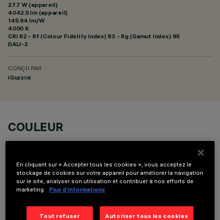
27.7 W (appareil)
4042.5 lm (appareil)
145.94 lm/W
4000 K
CRI
82
- Rf (Colour Fidelity Index) 83 - Rg (Gamut Index) 95
DALI-2
CONÇU PAR
iGuzzini
COULEUR
En cliquant sur « Accepter tous les cookies », vous acceptez le
stockage de cookies sur votre appareil pour améliorer la navigation
sur le site, analyser son utilisation et contribuer à nos efforts de
marketing.
Plus d’informations
COMPOSANTS OPTIONNELS
Tout refuser
Autoriser tous les cookies