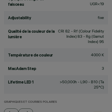
UGR<19
faisceau
fixe
Adjustability
CRI
82
- Rf (Colour Fidelity
Qualité de la couleur de la
Index) 83 - Rg (Gamut
lumière
Index) 95
4000 K
Température de couleur
3
MacAdam Step
>50,000h - L90 - B10 (Ta
Lifetime LED 1
25°C)
GRAPHIQUES ET COURBES POLAIRES