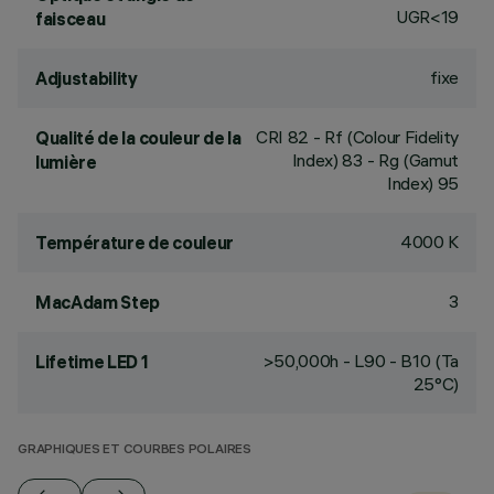
UGR<19
faisceau
fixe
Adjustability
CRI
82
- Rf (Colour Fidelity
Qualité de la couleur de la
Index) 83 - Rg (Gamut
lumière
Index) 95
4000 K
Température de couleur
3
MacAdam Step
>50,000h - L90 - B10 (Ta
Lifetime LED 1
25°C)
GRAPHIQUES ET COURBES POLAIRES