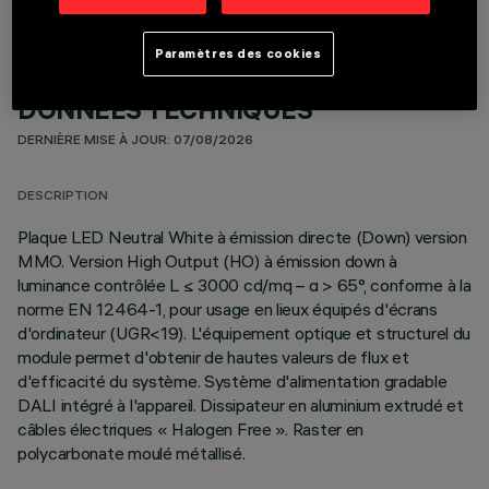
Paramètres des cookies
DONNÉES TECHNIQUES
DERNIÈRE MISE À JOUR: 07/08/2026
DESCRIPTION
Plaque LED Neutral White à émission directe (Down) version
MMO. Version High Output (HO) à émission down à
luminance contrôlée L ≤ 3000 cd/mq – α > 65°, conforme à la
norme EN 12464-1, pour usage en lieux équipés d'écrans
d'ordinateur (UGR<19). L'équipement optique et structurel du
module permet d'obtenir de hautes valeurs de flux et
d'efficacité du système. Système d'alimentation gradable
DALI intégré à l'appareil. Dissipateur en aluminium extrudé et
câbles électriques « Halogen Free ». Raster en
polycarbonate moulé métallisé.