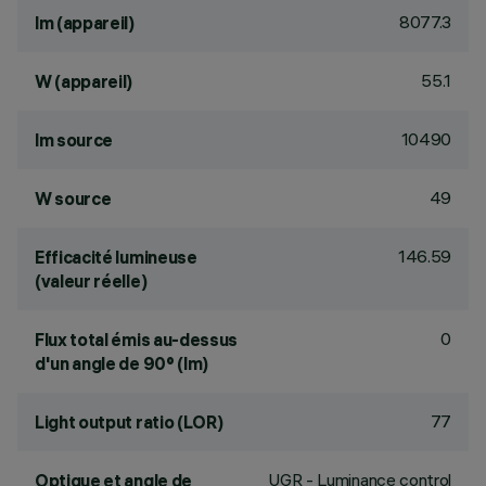
8077.3
lm (appareil)
55.1
W (appareil)
10490
lm source
49
W source
146.59
Efficacité lumineuse
(valeur réelle)
0
Flux total émis au-dessus
d'un angle de 90° (lm)
77
Light output ratio (LOR)
UGR - Luminance control
Optique et angle de