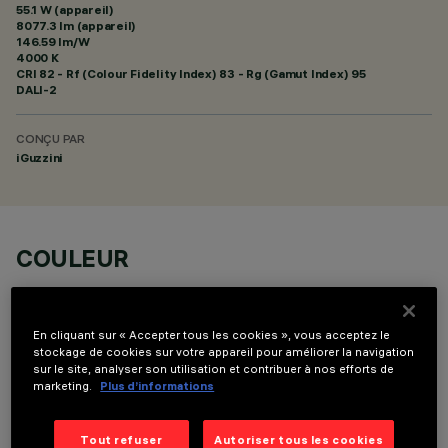
55.1 W (appareil)
8077.3 lm (appareil)
146.59 lm/W
4000 K
CRI
82
- Rf (Colour Fidelity Index) 83 - Rg (Gamut Index) 95
DALI-2
CONÇU PAR
iGuzzini
COULEUR
En cliquant sur « Accepter tous les cookies », vous acceptez le
stockage de cookies sur votre appareil pour améliorer la navigation
sur le site, analyser son utilisation et contribuer à nos efforts de
marketing.
Plus d’informations
COMPOSANTS OPTIONNELS
Tout refuser
Autoriser tous les cookies