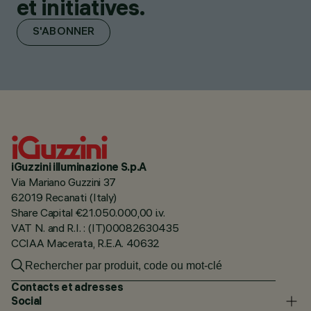
et initiatives.
S'ABONNER
iGuzzini illuminazione S.p.A
Via Mariano Guzzini 37
62019 Recanati (Italy)
Share Capital €21.050.000,00 i.v.
VAT N. and R.I. : (IT)00082630435
CCIAA Macerata, R.E.A. 40632
Contacts et adresses
Social