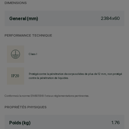
DIMENSIONS
2384x60
General (mm)
PERFORMANCE TECHNIQUE
Class I
Protégé contre la pénétration de corps solides de plus de 12 mm, non protégé
contre la pénétration de liquides.
Conforme à la norme EN60598-1 et aux réglementations pertinentes.
PROPRIÉTÉS PHYSIQUES
1.76
Poids (kg)