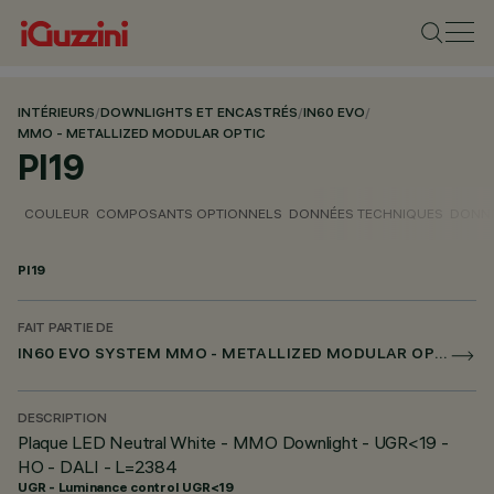
INTÉRIEURS
/
DOWNLIGHTS ET ENCASTRÉS
/
IN60 EVO
/
MMO - METALLIZED MODULAR OPTIC
PI19
COULEUR
COMPOSANTS OPTIONNELS
DONNÉES TECHNIQUES
DONNÉ
PI19
FAIT PARTIE DE
IN60 EVO SYSTEM MMO - METALLIZED MODULAR OPTIC
DESCRIPTION
Plaque LED Neutral White - MMO Downlight - UGR<19 -
HO - DALI - L=2384
UGR - Luminance control UGR<19