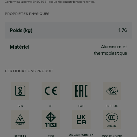
Conforme à la norme EN60598-1 et aux réglementations pertinentes.
PROPRIÉTÉS PHYSIQUES
1.76
Poids (kg)
Aluminium et
Matériel
thermoplastique
CERTIFICATIONS PRODUIT
BIS
CE
EAC
ENEC-03
UK CONFORMITY
RETILAP
TISI
CCC PENDING