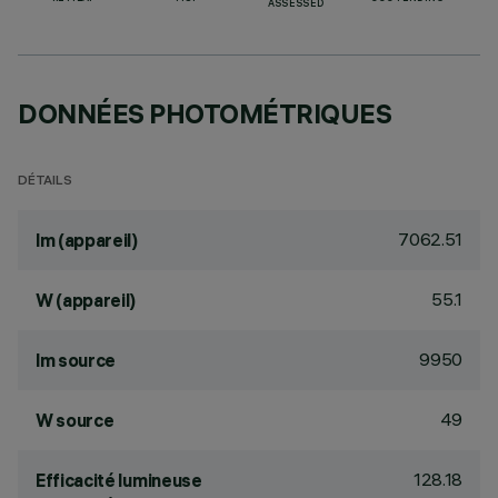
ASSESSED
DONNÉES PHOTOMÉTRIQUES
DÉTAILS
7062.51
lm (appareil)
55.1
W (appareil)
9950
lm source
49
W source
128.18
Efficacité lumineuse