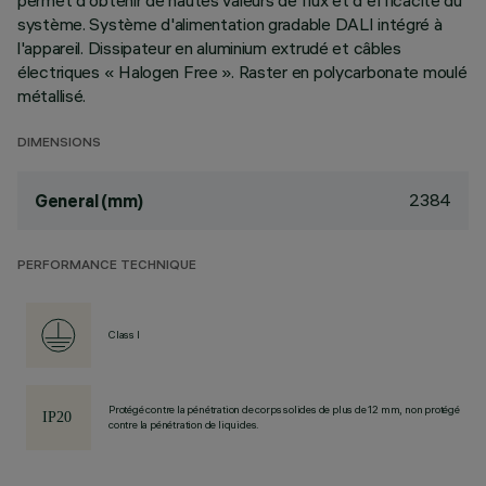
permet d'obtenir de hautes valeurs de flux et d'efficacité du
système. Système d'alimentation gradable DALI intégré à
l'appareil. Dissipateur en aluminium extrudé et câbles
électriques « Halogen Free ». Raster en polycarbonate moulé
métallisé.
DIMENSIONS
2384
General (mm)
PERFORMANCE TECHNIQUE
Class I
Protégé contre la pénétration de corps solides de plus de 12 mm, non protégé
contre la pénétration de liquides.