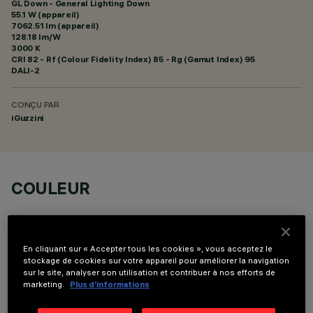
GL Down - General Lighting Down
55.1 W (appareil)
7062.51 lm (appareil)
128.18 lm/W
3000 K
CRI
82
- Rf (Colour Fidelity Index) 85 - Rg (Gamut Index) 95
DALI-2
CONÇU PAR
iGuzzini
COULEUR
En cliquant sur « Accepter tous les cookies », vous acceptez le
stockage de cookies sur votre appareil pour améliorer la navigation
sur le site, analyser son utilisation et contribuer à nos efforts de
COMPOSANTS OPTIONNELS
marketing.
Plus d’informations