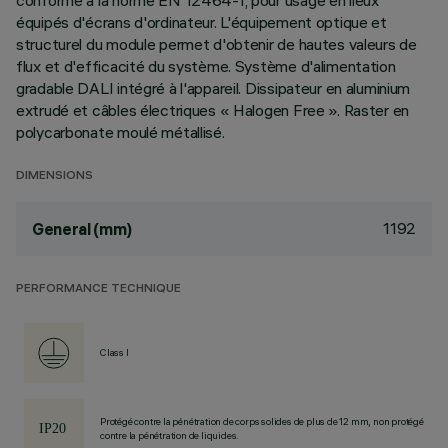
conforme à la norme EN 12464-1, pour usage en lieux
équipés d'écrans d'ordinateur. L'équipement optique et
structurel du module permet d'obtenir de hautes valeurs de
flux et d'efficacité du système. Système d'alimentation
gradable DALI intégré à l'appareil. Dissipateur en aluminium
extrudé et câbles électriques « Halogen Free ». Raster en
polycarbonate moulé métallisé.
DIMENSIONS
1192
General (mm)
PERFORMANCE TECHNIQUE
Class I
Protégé contre la pénétration de corps solides de plus de 12 mm, non protégé
contre la pénétration de liquides.