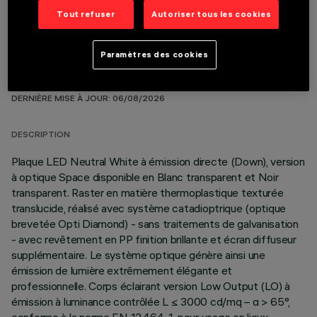
Tout refuser
Autoriser tous les cookies
Paramètres des cookies
DONNÉES TECHNIQUES
DERNIÈRE MISE À JOUR: 06/08/2026
DESCRIPTION
Plaque LED Neutral White à émission directe (Down), version
à optique Space disponible en Blanc transparent et Noir
transparent. Raster en matière thermoplastique texturée
translucide, réalisé avec système catadioptrique (optique
brevetée Opti Diamond) - sans traitements de galvanisation
- avec revêtement en PP finition brillante et écran diffuseur
supplémentaire. Le système optique génère ainsi une
émission de lumière extrêmement élégante et
professionnelle. Corps éclairant version Low Output (LO) à
émission à luminance contrôlée L ≤ 3000 cd/mq – α > 65°,