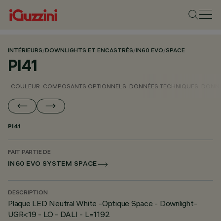
INTÉRIEURS
/
DOWNLIGHTS ET ENCASTRÉS
/
IN60 EVO
/
SPACE
PI41
COULEUR
COMPOSANTS OPTIONNELS
DONNÉES TECHNIQUES
DONNÉ
PI41
FAIT PARTIE DE
IN60 EVO SYSTEM SPACE
DESCRIPTION
Plaque LED Neutral White -Optique Space - Downlight-
UGR<19 - LO - DALI - L=1192