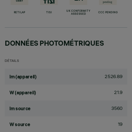
UK CONFORMITY
RETILAP
TISI
CCC PENDING
ASSESSED
DONNÉES PHOTOMÉTRIQUES
DÉTAILS
2526.89
lm (appareil)
21.9
W (appareil)
3560
lm source
19
W source