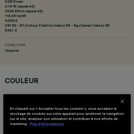
UGR Down
21.9 W (appareil)
2526.89 lm (appareil)
115.38 lm/W
4000 K
CRI
92
- Rf (Colour Fidelity Index) 88 - Rg (Gamut Index) 95
DALI-2
CONÇU PAR
iGuzzini
COULEUR
En cliquant sur « Accepter tous les cookies », vous acceptez le
stockage de cookies sur votre appareil pour améliorer la navigation
sur le site, analyser son utilisation et contribuer à nos efforts de
COMPOSANTS OPTIONNELS
marketing.
Plus d’informations