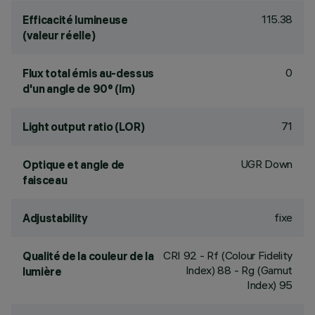
115.38
Efficacité lumineuse
(valeur réelle)
0
Flux total émis au-dessus
d'un angle de 90° (lm)
71
Light output ratio (LOR)
UGR Down
Optique et angle de
faisceau
fixe
Adjustability
CRI
92
- Rf (Colour Fidelity
Qualité de la couleur de la
Index) 88 - Rg (Gamut
lumière
Index) 95