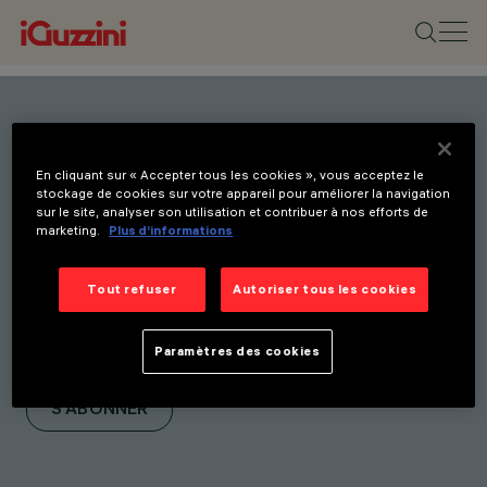
Restez informé(e) de nos
En cliquant sur « Accepter tous les cookies », vous acceptez le
dernières innovations.
stockage de cookies sur votre appareil pour améliorer la navigation
sur le site, analyser son utilisation et contribuer à nos efforts de
Abonnez-vous à notre
marketing.
Plus d’informations
newsletter pour être
informé(e) de nos
Tout refuser
Autoriser tous les cookies
nouveaux produits, salons
Paramètres des cookies
et initiatives.
S'ABONNER