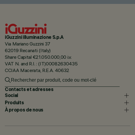
iGuzzini illuminazione S.p.A
Via Mariano Guzzini 37
62019 Recanati (Italy)
Share Capital €21.050.000,00 i.v.
VAT N. and R.I. : (IT)00082630435
CCIAA Macerata, R.E.A. 40632
Contacts et adresses
Social
Produits
À propos de nous