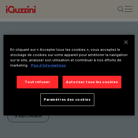
Restez informé(e) de nos
En cliquant sur « Accepter tous les cookies », vous acceptez le
dernières innovations.
stockage de cookies sur votre appareil pour améliorer la navigation
sur le site, analyser son utilisation et contribuer à nos efforts de
Abonnez-vous à notre
marketing.
Plus d’informations
newsletter pour être
informé(e) de nos
Tout refuser
Autoriser tous les cookies
nouveaux produits, salons
Paramètres des cookies
et initiatives.
S'ABONNER