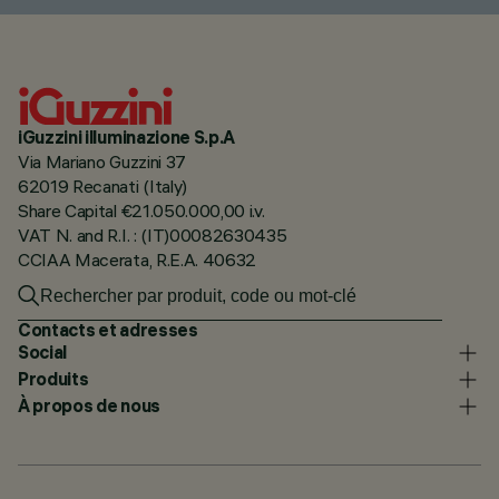
iGuzzini illuminazione S.p.A
Via Mariano Guzzini 37
62019 Recanati (Italy)
Share Capital €21.050.000,00 i.v.
VAT N. and R.I. : (IT)00082630435
CCIAA Macerata, R.E.A. 40632
Contacts et adresses
Social
Produits
À propos de nous