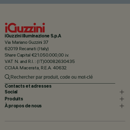
iGuzzini illuminazione S.p.A
Via Mariano Guzzini 37
62019 Recanati (Italy)
Share Capital €21.050.000,00 i.v.
VAT N. and R.I. : (IT)00082630435
CCIAA Macerata, R.E.A. 40632
Contacts et adresses
Social
Produits
À propos de nous