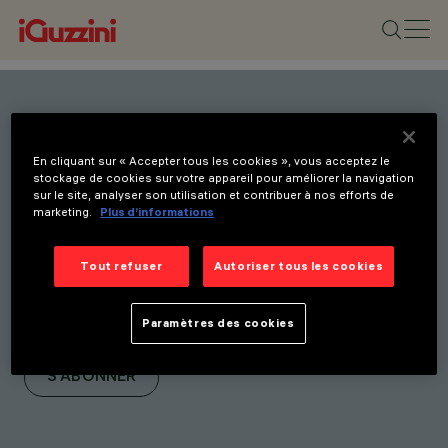
Restez informé(e) de nos
En cliquant sur « Accepter tous les cookies », vous acceptez le
dernières innovations.
stockage de cookies sur votre appareil pour améliorer la navigation
sur le site, analyser son utilisation et contribuer à nos efforts de
Abonnez-vous à notre
marketing.
Plus d’informations
newsletter pour être
informé(e) de nos
Tout refuser
Autoriser tous les cookies
nouveaux produits, salons
Paramètres des cookies
et initiatives.
S'ABONNER