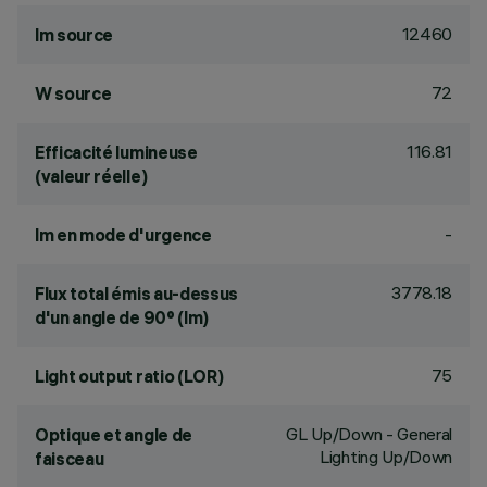
12460
lm source
72
W source
116.81
Efficacité lumineuse
(valeur réelle)
-
lm en mode d'urgence
3778.18
Flux total émis au-dessus
d'un angle de 90° (lm)
75
Light output ratio (LOR)
GL Up/Down - General
Optique et angle de
Lighting Up/Down
faisceau