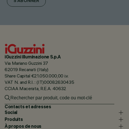
S'ABONNER
iGuzzini illuminazione S.p.A
Via Mariano Guzzini 37
62019 Recanati (Italy)
Share Capital €21.050.000,00 i.v.
VAT N. and R.I. : (IT)00082630435
CCIAA Macerata, R.E.A. 40632
Contacts et adresses
Social
Produits
À propos de nous