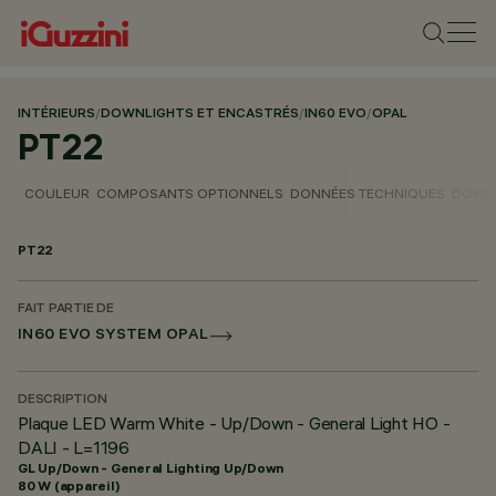
INTÉRIEURS
/
DOWNLIGHTS ET ENCASTRÉS
/
IN60 EVO
/
OPAL
PT22
COULEUR
COMPOSANTS OPTIONNELS
DONNÉES TECHNIQUES
DONNÉ
PT22
FAIT PARTIE DE
IN60 EVO SYSTEM OPAL
DESCRIPTION
Plaque LED Warm White - Up/Down - General Light HO -
DALI - L=1196
GL Up/Down - General Lighting Up/Down
80 W (appareil)