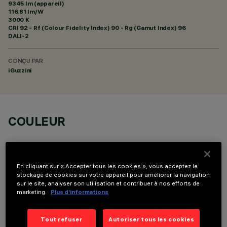
9345 lm (appareil)
116.81 lm/W
3000 K
CRI
92
- Rf (Colour Fidelity Index) 90 - Rg (Gamut Index) 96
DALI-2
CONÇU PAR
iGuzzini
COULEUR
En cliquant sur « Accepter tous les cookies », vous acceptez le
stockage de cookies sur votre appareil pour améliorer la navigation
sur le site, analyser son utilisation et contribuer à nos efforts de
COMPOSANTS OPTIONNELS
marketing.
Plus d’informations
Tout refuser
Autoriser tous les cookies