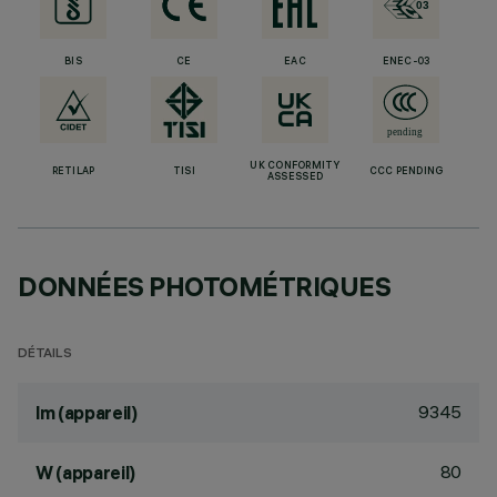
BIS
CE
EAC
ENEC-03
UK CONFORMITY
RETILAP
TISI
CCC PENDING
ASSESSED
DONNÉES PHOTOMÉTRIQUES
DÉTAILS
9345
lm (appareil)
80
W (appareil)