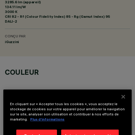
3285.6 lm (appareil)
134.11 lm/W
3000 K
CRI
82
- Rf (Colour Fidelity Index) 85 - Rg (Gamut Index) 95
DALI-2
CONÇU PAR
iGuzzini
COULEUR
En cliquant sur « Accepter tous les cookies », vous acceptez le
stockage de cookies sur votre appareil pour améliorer la navigation
COMPOSANTS OPTIONNELS
sur le site, analyser son utilisation et contribuer à nos efforts de
marketing.
Plus d’informations