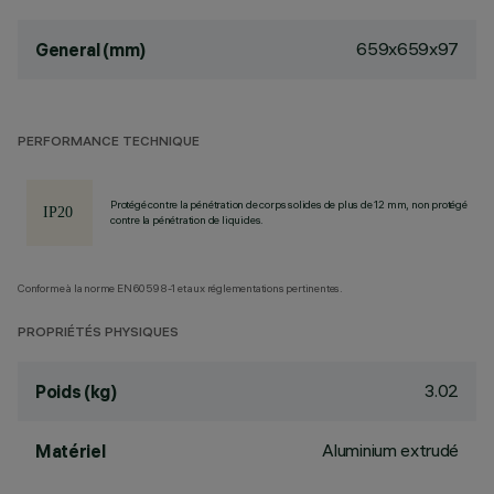
659x659x97
General (mm)
PERFORMANCE TECHNIQUE
Protégé contre la pénétration de corps solides de plus de 12 mm, non protégé
contre la pénétration de liquides.
Conforme à la norme EN60598-1 et aux réglementations pertinentes.
PROPRIÉTÉS PHYSIQUES
3.02
Poids (kg)
Aluminium extrudé
Matériel