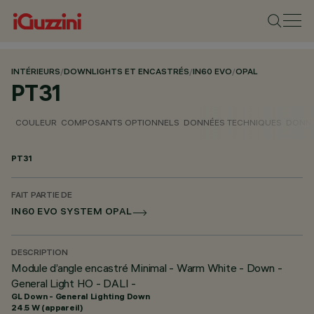
INTÉRIEURS
/
DOWNLIGHTS ET ENCASTRÉS
/
IN60 EVO
/
OPAL
PT31
COULEUR
COMPOSANTS OPTIONNELS
DONNÉES TECHNIQUES
DONNÉ
PT31
FAIT PARTIE DE
IN60 EVO SYSTEM OPAL
DESCRIPTION
Module d’angle encastré Minimal - Warm White - Down -
General Light HO - DALI -
GL Down - General Lighting Down
24.5 W (appareil)