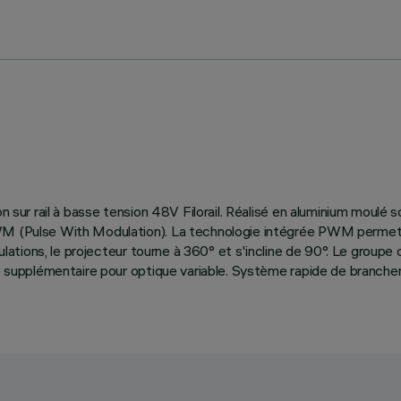
ion sur rail à basse tension 48V Filorail. Réalisé en aluminium moul
WM (Pulse With Modulation). La technologie intégrée PWM permet de
culations, le projecteur tourne à 360° et s'incline de 90°. Le groupe
re supplémentaire pour optique variable. Système rapide de branchem