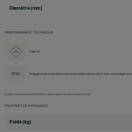
Diamètre (mm)
PERFORMANCE TECHNIQUE
Class III
Protégé contre la pénétration de corps solides de plus de 12 mm, non protégé contre
Conforme à la norme EN60598-1 et aux réglementations pertinentes.
PROPRIÉTÉS PHYSIQUES
Poids (kg)