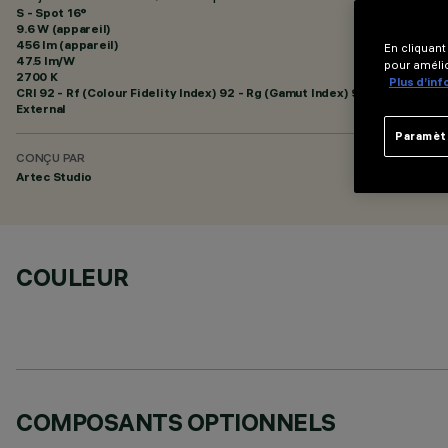
S - Spot 16°
9.6 W (appareil)
456 lm (appareil)
En cliquant
47.5 lm/W
pour amélio
2700 K
Plus d’in
CRI
92
- Rf (Colour Fidelity Index) 92 - Rg (Gamut Index) 99
External
Paramèt
CONÇU PAR
Artec Studio
COULEUR
COMPOSANTS OPTIONNELS