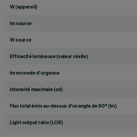
W (appareil)
lm source
W source
Efficacité lumineuse (valeur réelle)
lm en mode d'urgence
Intensité maximale (cd)
Flux total émis au-dessus d'un angle de 90° (lm)
Light output ratio (LOR)