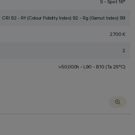
S - Spot 16°
CRI
92
- Rf (Colour Fidelity Index) 92 - Rg (Gamut Index) 99
2700 K
2
>50,000h - L90 - B10 (Ta 25°C)