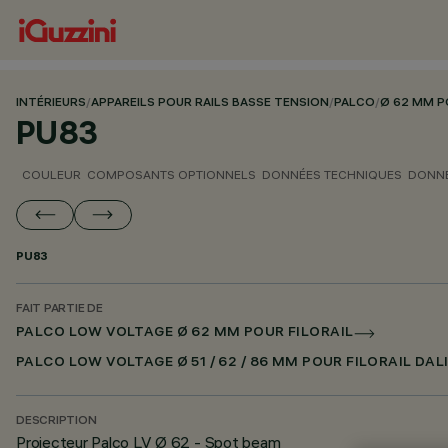
INTÉRIEURS
/
APPAREILS POUR RAILS BASSE TENSION
/
PALCO
/
Ø 62 MM P
PU83
COULEUR
COMPOSANTS OPTIONNELS
DONNÉES TECHNIQUES
DONNÉ
PU83
FAIT PARTIE DE
PALCO LOW VOLTAGE Ø 62 MM POUR FILORAIL
PALCO LOW VOLTAGE Ø 51 / 62 / 86 MM POUR FILORAIL DAL
DESCRIPTION
Projecteur Palco LV Ø 62 - Spot beam