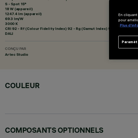
S - Spot 15°
18 W (appareil)
1247.4 lm (appareil)
En cliquant
69.3 lm/W
pour amélio
3000 K
Plus d’in
CRI
92
- Rf (Colour Fidelity Index) 92 - Rg (Gamut Index) 99
DALI
Paramèt
CONÇU PAR
Artec Studio
COULEUR
COMPOSANTS OPTIONNELS