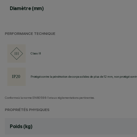
Diamètre (mm)
PERFORMANCE TECHNIQUE
Class III
Protégé contre la pénétration de corps solides de plus de 12 mm, non protégé contre
Conforme à la norme EN60598-1 et aux réglementations pertinentes.
PROPRIÉTÉS PHYSIQUES
Poids (kg)