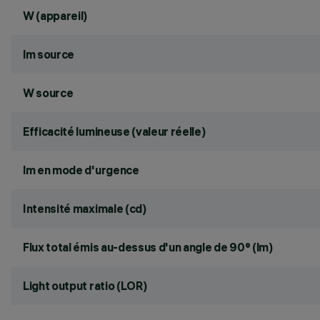
W (appareil)
lm source
W source
Efficacité lumineuse (valeur réelle)
lm en mode d'urgence
Intensité maximale (cd)
Flux total émis au-dessus d'un angle de 90° (lm)
Light output ratio (LOR)