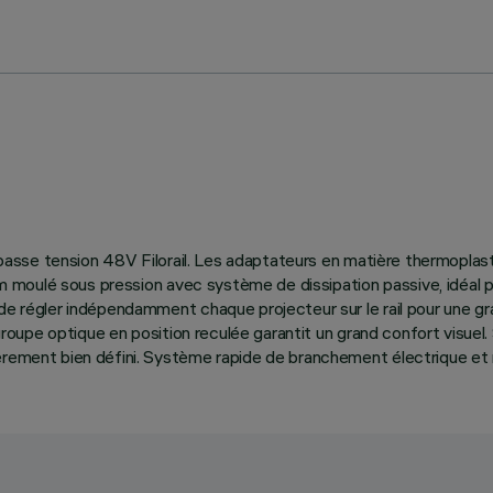
à basse tension 48V Filorail. Les adaptateurs en matière thermoplas
ium moulé sous pression avec système de dissipation passive, idéal 
de régler indépendamment chaque projecteur sur le rail pour une gr
Le groupe optique en position reculée garantit un grand confort vi
rement bien défini. Système rapide de branchement électrique et mé