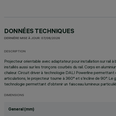
DONNÉES TECHNIQUES
DERNIÈRE MISE À JOUR: 07/08/2026
DESCRIPTION
Projecteur orientable avec adaptateur pour installation sur rail 
installés aussi sur les tronçons courbés du rail. Corps en alumin
chaleur. Circuit driver à technologie DALI Powerline permettant 
articulations, le projecteur tourne à 360° et s'incline de 90°. 
technologie permettant d'obtenir un faisceau lumineux particuliè
DIMENSIONS
General (mm)