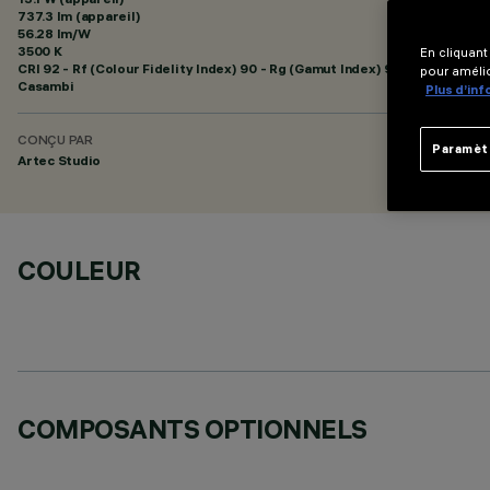
737.3 lm (appareil)
56.28 lm/W
3500 K
En cliquant
CRI
92
- Rf (Colour Fidelity Index) 90 - Rg (Gamut Index) 98
pour amélio
Casambi
Plus d’in
CONÇU PAR
Paramèt
Artec Studio
COULEUR
COMPOSANTS OPTIONNELS