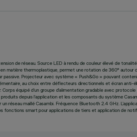
l à tension de réseau. Source LED à rendu de couleur élevé de ton
n matière thermoplastique, permet une rotation de 360° autour de l’
 passive. Projecteur avec système « Push&Go » pouvant contenir jusq
ntaire, au choix entre déflecteurs directionnels et écran anti-éb
r. Corps équipé d’un groupe d’alimentation gradable avec protocole Ca
roduits depuis l’application et les composants du système Casambi
r un réseau maillé Casambi. Fréquence Bluetooth 2.4 GHz. L’applica
es fonctions smart pour applications de tiers et application de notif