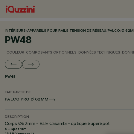
INTÉRIEURS
/
APPAREILS POUR RAILS TENSION DE RÉSEAU
/
PALCO
/
Ø 62
PW48
COULEUR
COMPOSANTS OPTIONNELS
DONNÉES TECHNIQUES
DONNÉ
PW48
FAIT PARTIE DE
PALCO PRO Ø 62MM
DESCRIPTION
Corps Ø62mm - BLE Casambi - optique SuperSpot
S - Spot 10°
13.1 W (appareil)