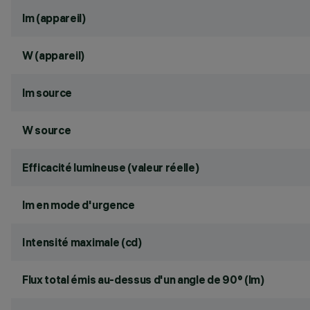
lm (appareil)
W (appareil)
lm source
W source
Efficacité lumineuse (valeur réelle)
lm en mode d'urgence
Intensité maximale (cd)
Flux total émis au-dessus d'un angle de 90° (lm)