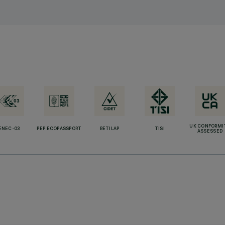
UK CONFORMI
ENEC-03
PEP ECOPASSPORT
RETILAP
TISI
ASSESSED