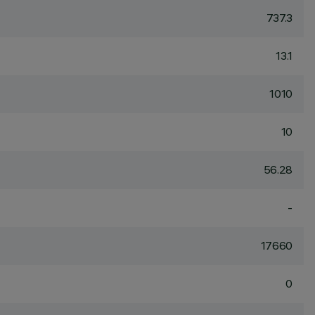
737.3
13.1
1010
10
56.28
-
17660
0