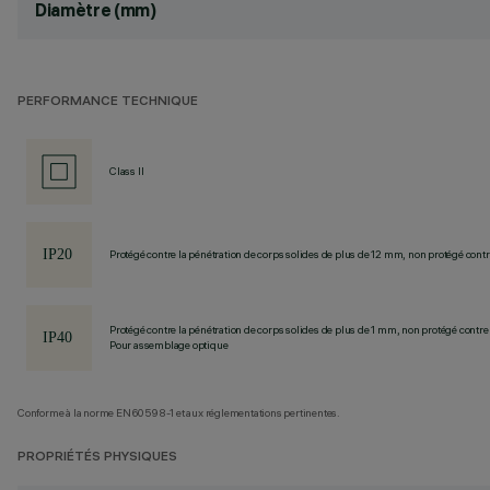
Diamètre (mm)
PERFORMANCE TECHNIQUE
Class II
Protégé contre la pénétration de corps solides de plus de 12 mm, non protégé contre
Protégé contre la pénétration de corps solides de plus de 1 mm, non protégé contre 
Pour assemblage optique
Conforme à la norme EN60598-1 et aux réglementations pertinentes.
PROPRIÉTÉS PHYSIQUES