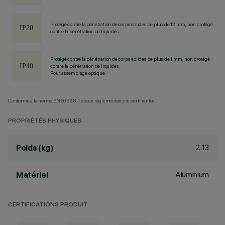
Protégé contre la pénétration de corps solides de plus de 12 mm, non protégé
contre la pénétration de liquides.
Protégé contre la pénétration de corps solides de plus de 1 mm, non protégé
contre la pénétration de liquides.
Pour assemblage optique
Conforme à la norme EN60598-1 et aux réglementations pertinentes.
PROPRIÉTÉS PHYSIQUES
2.13
Poids (kg)
Aluminium
Matériel
CERTIFICATIONS PRODUIT