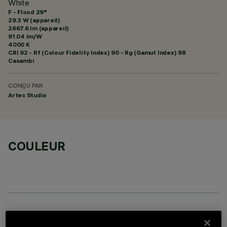
White
F - Flood 29°
29.3 W (appareil)
2667.6 lm (appareil)
91.04 lm/W
4000 K
CRI
92
- Rf (Colour Fidelity Index) 90 - Rg (Gamut Index) 98
Casambi
CONÇU PAR
Artec Studio
COULEUR
COMPOSANTS OPTIONNELS