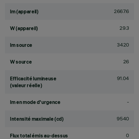
2667.6
lm (appareil)
29.3
W (appareil)
3420
lm source
26
W source
91.04
Efficacité lumineuse
(valeur réelle)
-
lm en mode d'urgence
9540
Intensité maximale (cd)
0
Flux total émis au-dessus