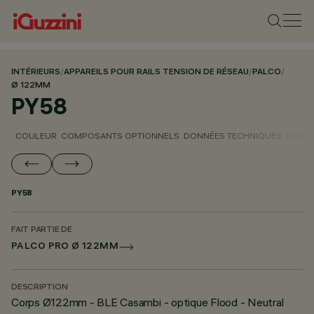
INTÉRIEURS
/
APPAREILS POUR RAILS TENSION DE RÉSEAU
/
PALCO
/
Ø 122MM
PY58
COULEUR
COMPOSANTS OPTIONNELS
DONNÉES TECHNIQUES
DONNÉ
PY58
FAIT PARTIE DE
PALCO PRO Ø 122MM
DESCRIPTION
Corps Ø122mm - BLE Casambi - optique Flood - Neutral