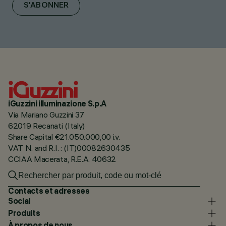
S'ABONNER
iGuzzini illuminazione S.p.A
Via Mariano Guzzini 37
62019 Recanati (Italy)
Share Capital €21.050.000,00 i.v.
VAT N. and R.I. : (IT)00082630435
CCIAA Macerata, R.E.A. 40632
Contacts et adresses
Social
Produits
À propos de nous