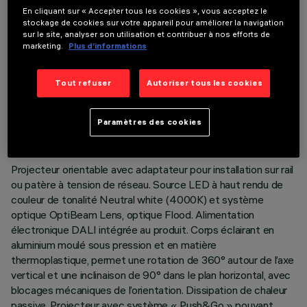
En cliquant sur « Accepter tous les cookies », vous acceptez le
stockage de cookies sur votre appareil pour améliorer la navigation
sur le site, analyser son utilisation et contribuer à nos efforts de
marketing.
Plus d’informations
Tout refuser
Autoriser tous les cookies
DONNÉES TECHNIQUES
DERNIÈRE MISE À JOUR: 05/08/2026
Paramètres des cookies
DESCRIPTION
Projecteur orientable avec adaptateur pour installation sur rail
ou patère à tension de réseau. Source LED à haut rendu de
couleur de tonalité Neutral white (4000K) et système
optique OptiBeam Lens, optique Flood. Alimentation
électronique DALI intégrée au produit. Corps éclairant en
aluminium moulé sous pression et en matière
thermoplastique, permet une rotation de 360° autour de l’axe
vertical et une inclinaison de 90° dans le plan horizontal, avec
blocages mécaniques de l’orientation. Dissipation de chaleur
passive. Projecteur avec système « Push&Go » pouvant