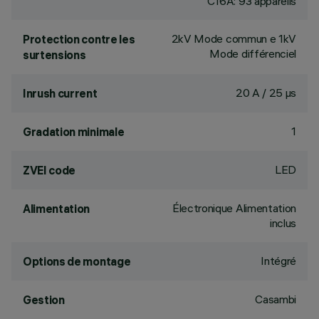
C16A: 93 appareils
2kV Mode commun e 1kV
Protection contre les
Mode différenciel
surtensions
20 A / 25 µs
Inrush current
1
Gradation minimale
LED
ZVEI code
Électronique Alimentation
Alimentation
inclus
Intégré
Options de montage
Casambi
Gestion