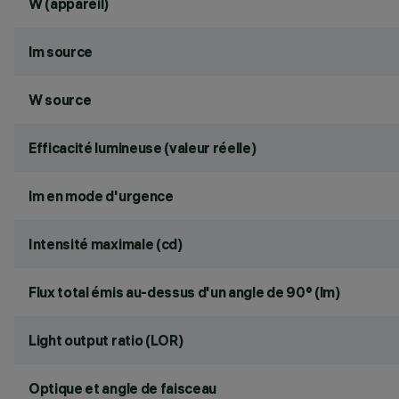
W (appareil)
lm source
W source
Efficacité lumineuse (valeur réelle)
lm en mode d'urgence
Intensité maximale (cd)
Flux total émis au-dessus d'un angle de 90° (lm)
Light output ratio (LOR)
Optique et angle de faisceau