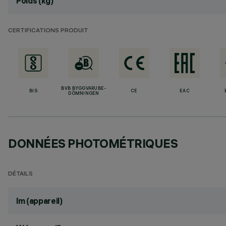
Poids (kg)
CERTIFICATIONS PRODUIT
BVB BYGGVARUBE-
BIS
CE
EAC
DÖMNINGEN
DONNÉES PHOTOMÉTRIQUES
DÉTAILS
lm (appareil)