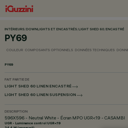
INTÉRIEURS
/
DOWNLIGHTS ET ENCASTRÉS
/
LIGHT SHED 60
/
ENCASTRÉ
PY69
COULEUR
COMPOSANTS OPTIONNELS
DONNÉES TECHNIQUES
DONNÉ
PY69
FAIT PARTIE DE
LIGHT SHED 60 LINEN ENCASTRÉ
LIGHT SHED 60 LINEN SUSPENSION
DESCRIPTION
596X596 - Neutral White - Écran MPO UGR<19 - CASAMBI
UGR - Luminance control UGR<19
24.4 W (appareil)