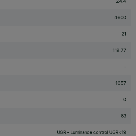
24.4
4600
21
118.77
-
1657
0
63
UGR - Luminance control UGR<19