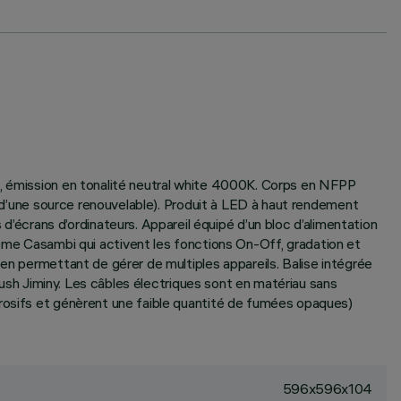
é, émission en tonalité neutral white 4000K. Corps en NFPP
ir d’une source renouvelable). Produit à LED à haut rendement
crans d’ordinateurs. Appareil équipé d’un bloc d’alimentation
e Casambi qui activent les fonctions On-Off, gradation et
en permettant de gérer de multiples appareils. Balise intégrée
 push Jiminy. Les câbles électriques sont en matériau sans
rrosifs et génèrent une faible quantité de fumées opaques)
596x596x104