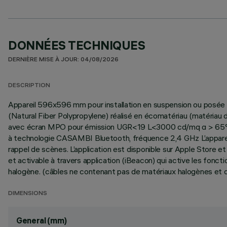
DONNÉES TECHNIQUES
DERNIÈRE MISE À JOUR: 04/08/2026
DESCRIPTION
Appareil 596x596 mm pour installation en suspension ou posée s
(Natural Fiber Polypropylene) réalisé en écomatériau (matériau d
avec écran MPO pour émission UGR<19 L<3000 cd/mq α > 65°, conf
à technologie CASAMBI Bluetooth, fréquence 2,4 GHz L’apparei
rappel de scènes. L’application est disponible sur Apple Store e
et activable à travers application (iBeacon) qui active les fonct
halogène. (câbles ne contenant pas de matériaux halogènes et qu
DIMENSIONS
General (mm)