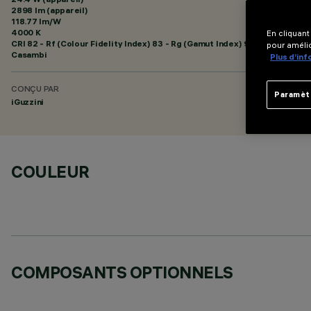
2898 lm (appareil)
118.77 lm/W
4000 K
En cliquant
CRI
82
- Rf (Colour Fidelity Index) 83 - Rg (Gamut Index) 93
pour amélio
Casambi
Plus d’in
CONÇU PAR
Paramèt
iGuzzini
COULEUR
COMPOSANTS OPTIONNELS