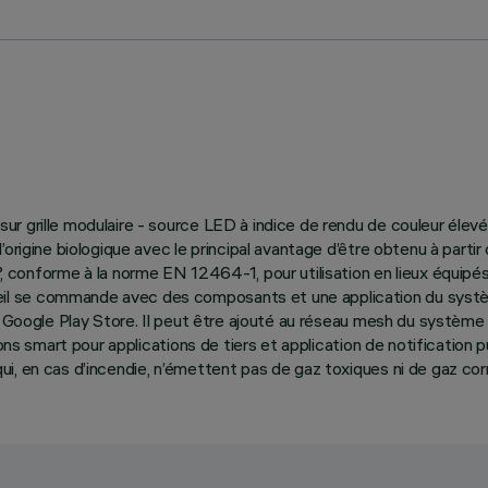
ur grille modulaire - source LED à indice de rendu de couleur élev
’origine biologique avec le principal avantage d’être obtenu à part
orme à la norme EN 12464-1, pour utilisation en lieux équipés d’é
l se commande avec des composants et une application du systèm
t Google Play Store. Il peut être ajouté au réseau mesh du système 
ions smart pour applications de tiers et application de notification
i, en cas d’incendie, n’émettent pas de gaz toxiques ni de gaz co