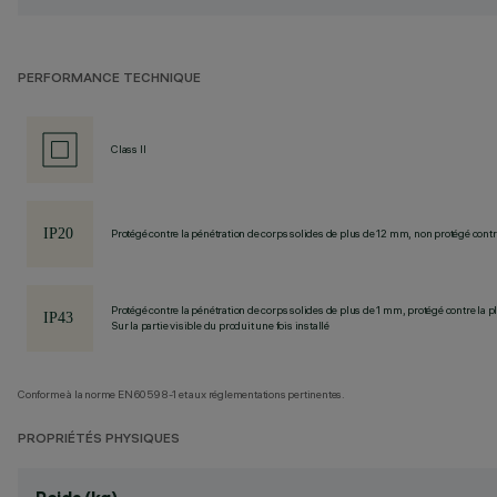
PERFORMANCE TECHNIQUE
Class II
Protégé contre la pénétration de corps solides de plus de 12 mm, non protégé contre
Protégé contre la pénétration de corps solides de plus de 1 mm, protégé contre la pl
Sur la partie visible du produit une fois installé
Conforme à la norme EN60598-1 et aux réglementations pertinentes.
PROPRIÉTÉS PHYSIQUES