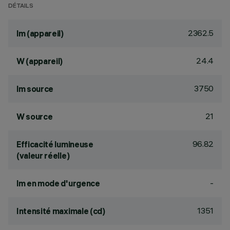
DÉTAILS
2362.5
lm (appareil)
24.4
W (appareil)
3750
lm source
21
W source
96.82
Efficacité lumineuse
(valeur réelle)
-
lm en mode d'urgence
1351
Intensité maximale (cd)