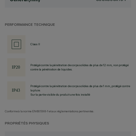
PERFORMANCE TECHNIQUE
Class II
Protégé contre la pénétration de corps solides de plus de 12 mm, non protégé
contre la pénétration de liquides.
Protégé contre la pénétration de corps solides de plus de 1 mm, protégé contre
la pluie.
Sur la partie visible du produit une fois installé
Conforme à la norme EN60598-1 et aux réglementations pertinentes.
PROPRIÉTÉS PHYSIQUES