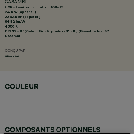
CASAMBI
UGR - Luminance control UGR<19
24.4 W (appareil)
2362.5 lm (appareil)
96.82 lm/W
4000 K
CRI
92
- Rf (Colour Fidelity Index) 91 - Rg (Gamut Index) 97
Casambi
CONÇU PAR
iGuzzini
COULEUR
COMPOSANTS OPTIONNELS