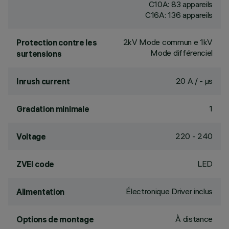
C10A: 83 appareils
C16A: 136 appareils
2kV Mode commun e 1kV
Protection contre les
Mode différenciel
surtensions
20 A / - µs
Inrush current
1
Gradation minimale
220 - 240
Voltage
LED
ZVEI code
Électronique Driver inclus
Alimentation
À distance
Options de montage