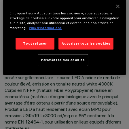
En cliquant sur « Accepter tous les cookies », vous acceptez le
stockage de cookies sur votre appareil pour améliorer la navigation
sur le site, analyser son utilisation et contribuer à nos efforts de
marketing.
Plus d’informations
DONNÉES TECHNIQUES
Tout refuser
Autoriser tous les cookies
DERNIÈRE MISE À JOUR: 06/08/2026
Paramètres des cookies
DESCRIPTION
Appareil 596x596 mm pour installation en suspension ou
posée sur grille modulaire - source LED à indice de rendu de
couleur élevé, émission en tonalité neutral white 4000K.
Corps en NFPP (Natural Fiber Polypropylene) réalisé en
écomatériau (matériau d’origine biologique avec le principal
avantage d’être obtenu à partir d’une source renouvelable).
Produit à LED à haut rendement avec écran MPO pour
émission UGR<19 L<3000 cd/mq α > 65°, conforme à la
norme EN 12464-1, pour utilisation en lieux équipés d’écrans
d’ordinateurs.