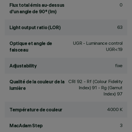
0
Flux total émis au-dessus
d'un angle de 90° (lm)
63
Light output ratio (LOR)
UGR - Luminance control
Optique et angle de
UGR<19
faisceau
fixe
Adjustability
CRI
92
- Rf (Colour Fidelity
Qualité de la couleur de la
Index) 91 - Rg (Gamut
lumière
Index) 97
4000 K
Température de couleur
3
MacAdam Step