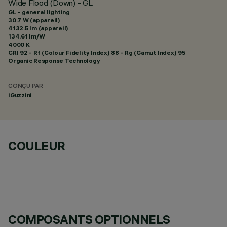
Wide Flood (Down) - GL
GL - general lighting
30.7 W (appareil)
4132.5 lm (appareil)
134.61 lm/W
4000 K
CRI
92
- Rf (Colour Fidelity Index) 88 - Rg (Gamut Index) 95
Organic Response Technology
CONÇU PAR
iGuzzini
COULEUR
COMPOSANTS OPTIONNELS