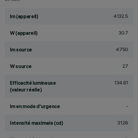
DÉTAILS
4132.5
lm (appareil)
30.7
W (appareil)
4750
lm source
27
W source
134.61
Efficacité lumineuse
(valeur réelle)
-
lm en mode d'urgence
3128
Intensité maximale (cd)