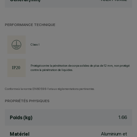
PERFORMANCE TECHNIQUE
Class I
Protégé contre la pénétration de corps solides de plus de 12 mm, non protégé
contre la pénétration de liquides.
Conforme à la norme EN60598-1 et aux réglementations pertinentes.
PROPRIÉTÉS PHYSIQUES
1.66
Poids (kg)
Aluminium et
Matériel