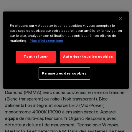
En cliquant sur « Accepter tous les cookies », vous acceptez le
stockage de cookies sur votre appareil pour améliorer la navigation
sur le site, analyser son utilisation et contribuer à nos efforts de
DONNÉES TECHNIQUES
marketing.
Plus d’informations
DERNIÈRE MISE À JOUR: 06/08/2026
Tout refuser
Autoriser tous les cookies
DESCRIPTION
Corps éclairant en aluminium extrudé peint, collerette et
Paramètres des cookies
embouts en matière thermoplastique moulée par injection.
Optique Very Wide Flood (80°) en version Space Opti-
Diamond (PMMA) avec cache postérieur en version blanche
(Blanc transparent) ou noire (Noir transparent). Bloc
d’alimentation intégré et source LED (Mid-Power)
monochrome 4000K IRC90 à émission directe. Appareil
équipé de multi-capteur sans fil Organic Response, avec
détecteur de lux et de mouvement. Technologie Wirepas,
Bluetooth, IR et détection PIR. Dans des systèmes de base