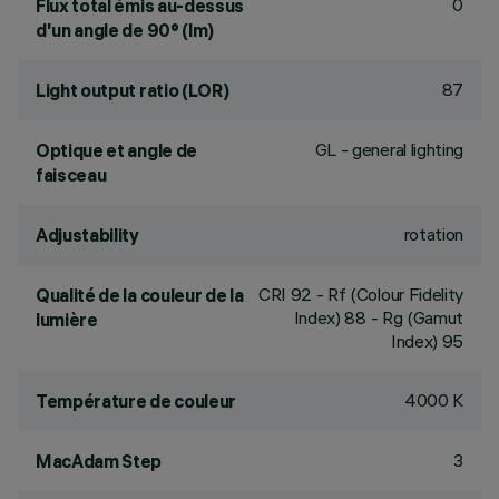
0
Flux total émis au-dessus
d'un angle de 90° (lm)
87
Light output ratio (LOR)
GL - general lighting
Optique et angle de
faisceau
rotation
Adjustability
CRI
92
- Rf (Colour Fidelity
Qualité de la couleur de la
Index) 88 - Rg (Gamut
lumière
Index) 95
4000 K
Température de couleur
3
MacAdam Step