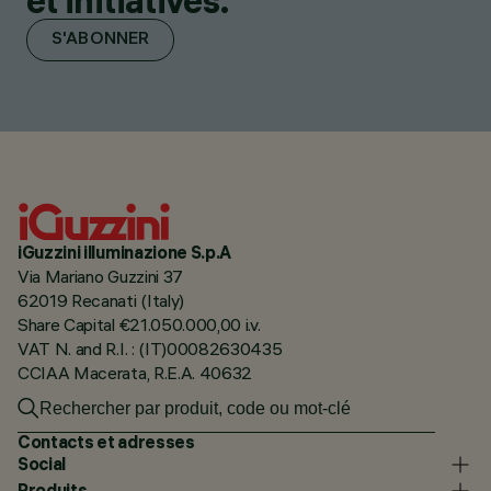
et initiatives.
S'ABONNER
iGuzzini illuminazione S.p.A
Via Mariano Guzzini 37
62019 Recanati (Italy)
Share Capital €21.050.000,00 i.v.
VAT N. and R.I. : (IT)00082630435
CCIAA Macerata, R.E.A. 40632
Contacts et adresses
Social
Produits