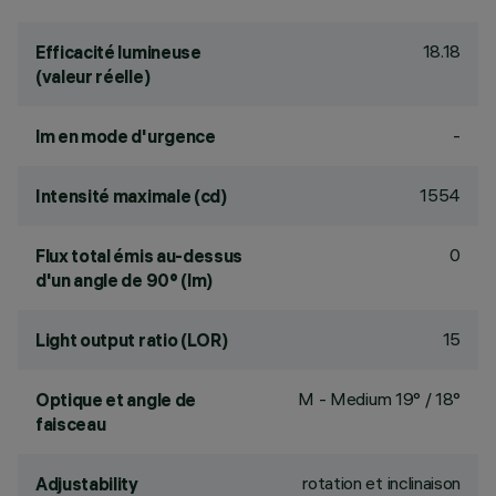
18.18
Efficacité lumineuse
(valeur réelle)
-
lm en mode d'urgence
1554
Intensité maximale (cd)
0
Flux total émis au-dessus
d'un angle de 90° (lm)
15
Light output ratio (LOR)
M - Medium 19° / 18°
Optique et angle de
faisceau
rotation et inclinaison
Adjustability