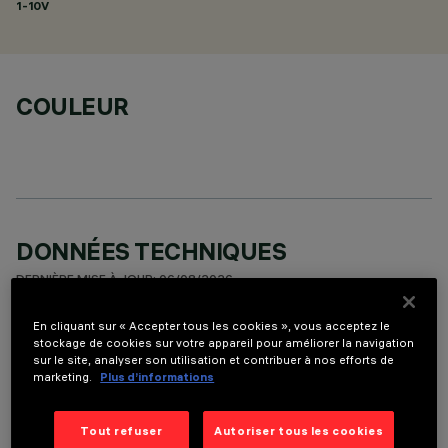
1-10V
COULEUR
DONNÉES TECHNIQUES
DERNIÈRE MISE À JOUR: 06/08/2026
En cliquant sur « Accepter tous les cookies », vous acceptez le
DESCRIPTION
stockage de cookies sur votre appareil pour améliorer la navigation
sur le site, analyser son utilisation et contribuer à nos efforts de
Round adjustable luminaire designed to use an LED lamp with
marketing.
Plus d’informations
C.O.B.technology in a neutral white colour tone 4000K.
Version with rim for surface-mounting. Painted, die-cast
aluminium body. Lower reflector vacuum-metallised with
Tout refuser
Autoriser tous les cookies