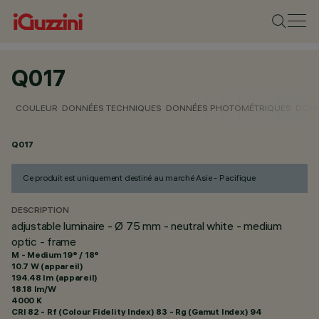
Q017
COULEUR
DONNÉES TECHNIQUES
DONNÉES PHOTOMÉTRIQUES
DONN
Q017
Ce produit est uniquement destiné au marché Asie - Pacifique
DESCRIPTION
adjustable luminaire - Ø 75 mm - neutral white - medium
optic - frame
M - Medium 19° / 18°
10.7 W (appareil)
194.48 lm (appareil)
18.18 lm/W
4000 K
CRI
82
- Rf (Colour Fidelity Index) 83 - Rg (Gamut Index) 94