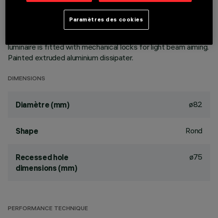
aluminium vapours with an anti-scratch protective layer.
Anodised aluminium upper reflector. Black, zinc-plated sheet
Paramètres des cookies
steel bracket. The luminaire can be rotated 30° relative to
the horizontal plane and 358° about the vertical axis. The
luminaire is fitted with mechanical locks for light beam aiming.
Painted extruded aluminium dissipater.
DIMENSIONS
ø82
Diamètre (mm)
Rond
Shape
ø75
Recessed hole
dimensions (mm)
PERFORMANCE TECHNIQUE