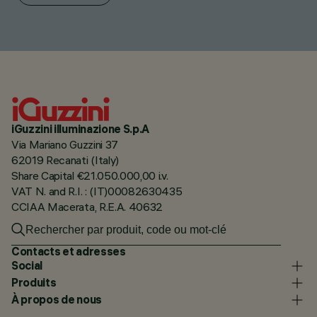
iGuzzini illuminazione S.p.A
Via Mariano Guzzini 37
62019 Recanati (Italy)
Share Capital €21.050.000,00 i.v.
VAT N. and R.I. : (IT)00082630435
CCIAA Macerata, R.E.A. 40632
Contacts et adresses
Social
Produits
À propos de nous