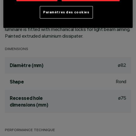
aluminium vapours with an anti-scratch protective layer.
Anodised aluminium upper reflector. Black, zinc-plated sheet
Paramètres des cookies
steel bracket. The luminaire can be rotated 30° relative to
the horizontal plane and 358° about the vertical axis. The
luminaire is fitted with mechanical locks for light beam aiming.
Painted extruded aluminium dissipater.
DIMENSIONS
ø82
Diamètre (mm)
Rond
Shape
ø75
Recessed hole
dimensions (mm)
PERFORMANCE TECHNIQUE