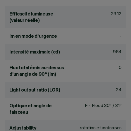
29.12
Efficacité lumineuse
(valeur réelle)
-
lm en mode d'urgence
964
Intensité maximale (cd)
0
Flux total émis au-dessus
d'un angle de 90° (lm)
24
Light output ratio (LOR)
F - Flood 30° / 31°
Optique et angle de
faisceau
rotation et inclinaison
Adjustability