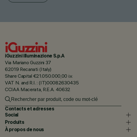
iGuzzini illuminazione S.p.A
Via Mariano Guzzini 37
62019 Recanati (Italy)
Share Capital €21.050.000,00 i.v.
VAT N. and R.I. : (IT)00082630435
CCIAA Macerata, R.E.A. 40632
Contacts et adresses
Social
Produits
À propos de nous