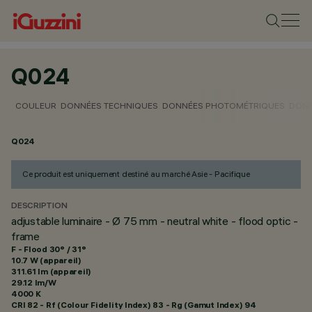
Q024
COULEUR
DONNÉES TECHNIQUES
DONNÉES PHOTOMÉTRIQUES
DONN
Q024
Ce produit est uniquement destiné au marché Asie - Pacifique
DESCRIPTION
adjustable luminaire - Ø 75 mm - neutral white - flood optic -
frame
F - Flood 30° / 31°
10.7 W (appareil)
311.61 lm (appareil)
29.12 lm/W
4000 K
CRI
82
- Rf (Colour Fidelity Index) 83 - Rg (Gamut Index) 94