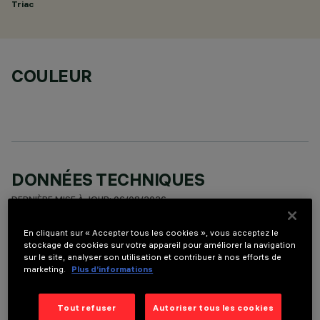
Triac
COULEUR
DONNÉES TECHNIQUES
DERNIÈRE MISE À JOUR: 06/08/2026
En cliquant sur « Accepter tous les cookies », vous acceptez le
DESCRIPTION
stockage de cookies sur votre appareil pour améliorer la navigation
sur le site, analyser son utilisation et contribuer à nos efforts de
Round adjustable luminaire designed to use an LED lamp with
marketing.
Plus d’informations
C.O.B.technology in a neutral white colour tone 4000K.
Version with rim for surface-mounting. Painted, die-cast
aluminium body. Lower reflector vacuum-metallised with
Tout refuser
Autoriser tous les cookies