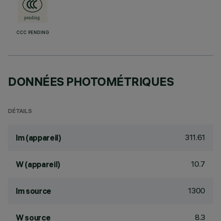
CCC PENDING
DONNÉES PHOTOMÉTRIQUES
DÉTAILS
311.61
lm (appareil)
10.7
W (appareil)
1300
lm source
8.3
W source