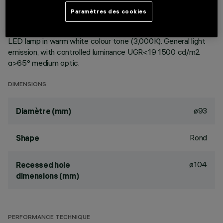
ceiling. Reflector vacuum-metallised with aluminium vapours
Paramètres des cookies
with an anti-scratch protective layer. Die-cast aluminium
body and passive dissipation system. Product complete with
LED lamp in warm white colour tone (3,000K). General light
emission, with controlled luminance UGR<19 1500 cd/m2
α>65° medium optic.
DIMENSIONS
ø93
Diamètre (mm)
Rond
Shape
ø104
Recessed hole
dimensions (mm)
PERFORMANCE TECHNIQUE