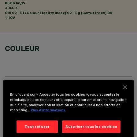
85.86 lm/W
3000 K
CRI
92
- Rf (Colour Fidelity Index) 92 - Rg (Gamut Index) 99
1-10V
COULEUR
DONNÉES TECHNIQUES
En cliquant sur « Accepter tous les cookies », vous acceptez le
stockage de cookies sur votre appareil pour améliorer la navigation
DERNIÈRE MISE À JOUR: 01/08/2026
sur le site, analyser son utilisation et contribuer à nos efforts de
marketing.
Plus d’informations
DESCRIPTION
Tout refuser
Autoriser tous les cookies
Fixed round luminaire designed to use a LED lamp with C.O.B.
technology. Version without rim for mounting flush with