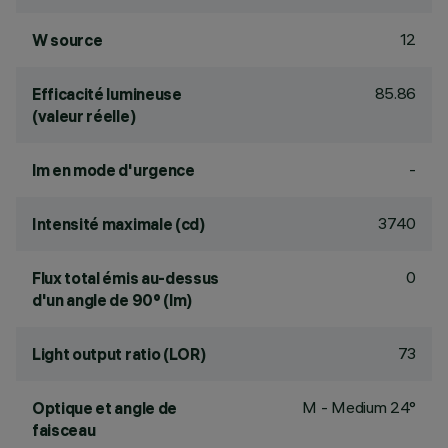
12
W source
85.86
Efficacité lumineuse
(valeur réelle)
-
lm en mode d'urgence
3740
Intensité maximale (cd)
0
Flux total émis au-dessus
d'un angle de 90° (lm)
73
Light output ratio (LOR)
M - Medium 24°
Optique et angle de
faisceau