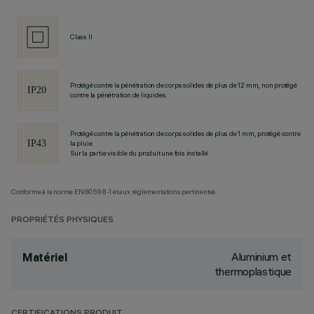
Class II
Protégé contre la pénétration de corps solides de plus de 12 mm, non protégé
contre la pénétration de liquides.
Protégé contre la pénétration de corps solides de plus de 1 mm, protégé contre
la pluie.
Sur la partie visible du produit une fois installé
Conforme à la norme EN60598-1 et aux réglementations pertinentes.
PROPRIÉTÉS PHYSIQUES
Aluminium et
Matériel
thermoplastique
CERTIFICATIONS PRODUIT