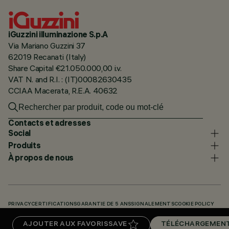
iGuzzini illuminazione S.p.A
Via Mariano Guzzini 37
62019 Recanati (Italy)
Share Capital €21.050.000,00 i.v.
VAT N. and R.I. : (IT)00082630435
CCIAA Macerata, R.E.A. 40632
Contacts et adresses
Social
Produits
À propos de nous
PRIVACY
CERTIFICATIONS
GARANTIE DE 5 ANS
SIGNALEMENTS
COOKIE POLICY
ACCESSIBILITY STATEMENT
NOS CODES
KNOWLEDGE BASE (LOGIN REQUIRED)
AJOUTER AUX FAVORIS
SAVE
TÉLÉCHARGEMEN
TÉLÉCHARGEMENTS