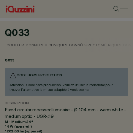
Q033
COULEUR
DONNÉES TECHNIQUES
DONNÉES PHOTOMÉTRIQUES
DONN
Q033
CODE HORS PRODUCTION
Attention ! Code hors production. Veuillez utiliser la recherche pour
trouver l'alternative la mieux adaptée à vos besoins.
DESCRIPTION
Fixed circular recessed luminaire - Ø 104 mm - warm white -
medium optic - UGR<19
M - Medium 24°
14 W (appareil)
1202.03 lm (appareil)