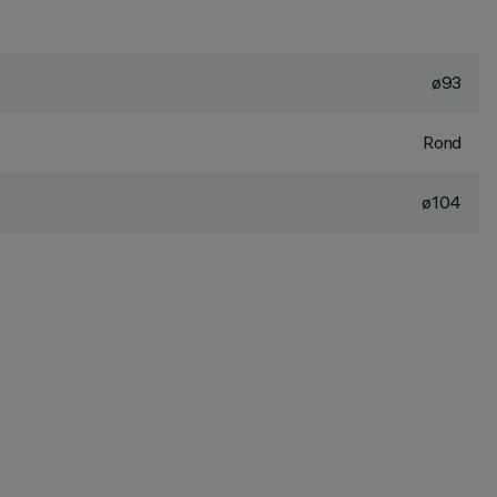
ø93
Rond
ø104