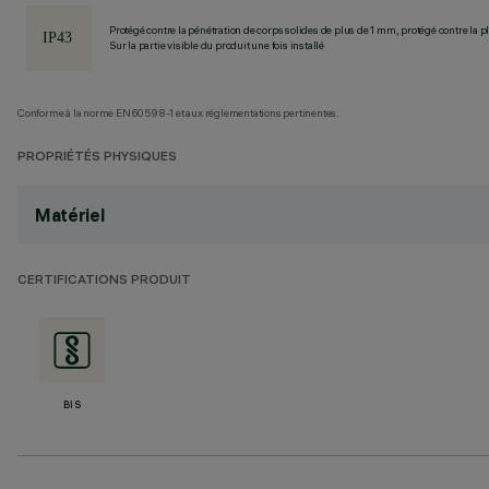
Protégé contre la pénétration de corps solides de plus de 1 mm, protégé contre la pl
Sur la partie visible du produit une fois installé
Conforme à la norme EN60598-1 et aux réglementations pertinentes.
PROPRIÉTÉS PHYSIQUES
Matériel
CERTIFICATIONS PRODUIT
BIS