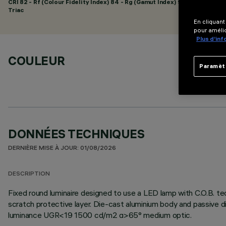
CRI
82
- Rf (Colour Fidelity Index) 84 - Rg (Gamut Index) 95
Triac
En cliquant
pour amélio
Plus d’in
COULEUR
Paramèt
DONNÉES TECHNIQUES
DERNIÈRE MISE À JOUR: 01/08/2026
DESCRIPTION
Fixed round luminaire designed to use a LED lamp with C.O.B. tec
scratch protective layer. Die-cast aluminium body and passive d
luminance UGR<19 1500 cd/m2 α>65° medium optic.