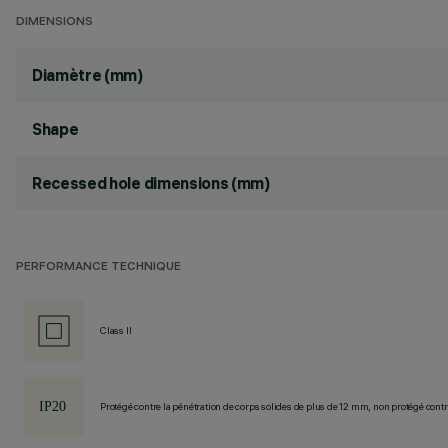
DIMENSIONS
Diamètre (mm)
Shape
Recessed hole dimensions (mm)
PERFORMANCE TECHNIQUE
Class II
Protégé contre la pénétration de corps solides de plus de 12 mm, non protégé contre