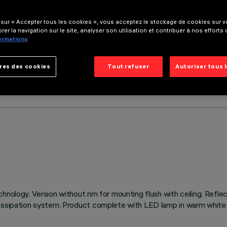
 sur « Accepter tous les cookies », vous acceptez le stockage de cookies sur vo
rer la navigation sur le site, analyser son utilisation et contribuer à nos efforts
formations
res des cookies
Tout refuser
Autoriser tous 
hnology. Version without rim for mounting flush with ceiling. Refl
issipation system. Product complete with LED lamp in warm white co