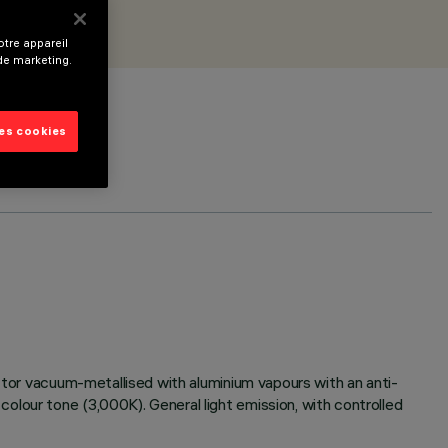
tre appareil
 de marketing.
les cookies
ector vacuum-metallised with aluminium vapours with an anti-
lour tone (3,000K). General light emission, with controlled