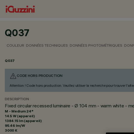
Q037
COULEUR
DONNÉES TECHNIQUES
DONNÉES PHOTOMÉTRIQUES
DONN
Q037
CODE HORS PRODUCTION
Attention ! Code hors production. Veuillez utiliser la recherche pour trouver l'al
DESCRIPTION
Fixed circular recessed luminaire - Ø 104 mm - warm white - 
M - Medium 24°
14.5 W (appareil)
1384.15 lm (appareil)
95.46 lm/W
3000 K