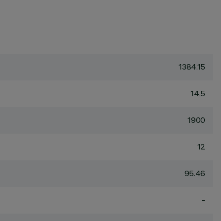
1384.15
14.5
1900
12
95.46
-