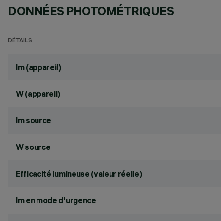
DONNÉES PHOTOMÉTRIQUES
DÉTAILS
lm (appareil)
W (appareil)
lm source
W source
Efficacité lumineuse (valeur réelle)
lm en mode d'urgence