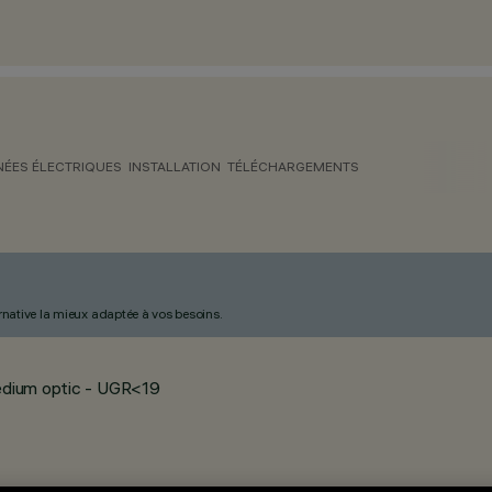
ÉES ÉLECTRIQUES
INSTALLATION
TÉLÉCHARGEMENTS
ternative la mieux adaptée à vos besoins.
medium optic - UGR<19