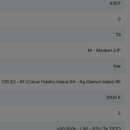
4307
0
73
M - Medium 24°
fixe
CRI
82
- Rf (Colour Fidelity Index) 84 - Rg (Gamut Index) 95
3000 K
2
>50,000h - L90 - B10 (Ta 25°C)