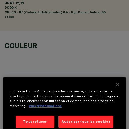
96.97 lm/W
3000 K
CRI
80
- Rf (Colour Fidelity Index) 84 - Rg (Gamut Index) 95
Triac
COULEUR
DONNÉES TECHNIQUES
En cliquant sur « Accepter tous les cookies », vous acceptez le
DERNIÈRE MISE À JOUR: 11/01/2026
stockage de cookies sur votre appareil pour améliorer la navigation
sur le site, analyser son utilisation et contribuer à nos efforts de
marketing.
Plus d’informations
DESCRIPTION
Fixed round luminaire designed to use a LED lamp with C.O.B.
Tout refuser
Autoriser tous les cookies
technology. Version without rim for mounting flush with