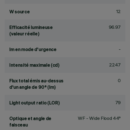
12
W source
96.97
Efficacité lumineuse
(valeur réelle)
-
lm en mode d'urgence
2247
Intensité maximale (cd)
0
Flux total émis au-dessus
d'un angle de 90° (lm)
79
Light output ratio (LOR)
WF - Wide Flood 44°
Optique et angle de
faisceau