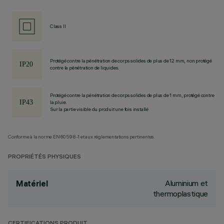
Class II
Protégé contre la pénétration de corps solides de plus de 12 mm, non protégé
contre la pénétration de liquides.
Protégé contre la pénétration de corps solides de plus de 1 mm, protégé contre
la pluie.
Sur la partie visible du produit une fois installé
Conforme à la norme EN60598-1 et aux réglementations pertinentes.
PROPRIÉTÉS PHYSIQUES
Aluminium et
Matériel
thermoplastique
CERTIFICATIONS PRODUIT