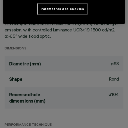
ceiling. Reflector vacuum-metallised with aluminium vapours
Paramètres des cookies
with an anti-scratch protective layer. Die-cast aluminium
body and passive dissipation system. Product complete with
LED lamp in warm white colour tone (3,000K). General light
emission, with controlled luminance UGR<19 1500 cd/m2
α>65° wide flood optic.
DIMENSIONS
ø93
Diamètre (mm)
Rond
Shape
ø104
Recessed hole
dimensions (mm)
PERFORMANCE TECHNIQUE