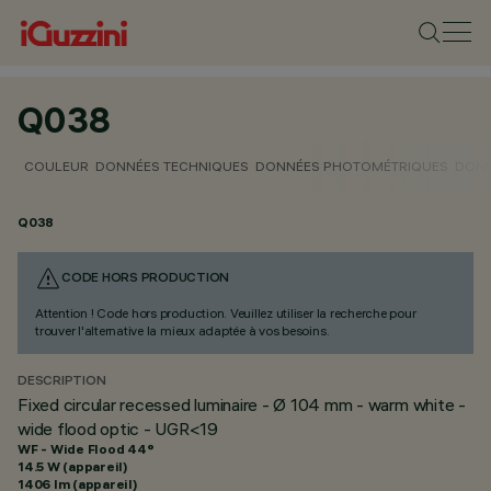
Q038
COULEUR
DONNÉES TECHNIQUES
DONNÉES PHOTOMÉTRIQUES
DONN
Q038
CODE HORS PRODUCTION
Attention ! Code hors production. Veuillez utiliser la recherche pour
trouver l'alternative la mieux adaptée à vos besoins.
DESCRIPTION
Fixed circular recessed luminaire - Ø 104 mm - warm white -
wide flood optic - UGR<19
WF - Wide Flood 44°
14.5 W (appareil)
1406 lm (appareil)