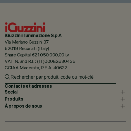
iGuzzini illuminazione S.p.A
Via Mariano Guzzini 37
62019 Recanati (Italy)
Share Capital €21.050.000,00 i.v.
VAT N. and R.I. : (IT)00082630435
CCIAA Macerata, R.E.A. 40632
Contacts et adresses
Social
Produits
À propos de nous