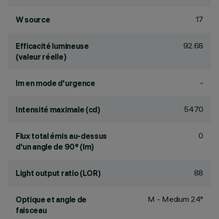
17
W source
92.68
Efficacité lumineuse
(valeur réelle)
-
lm en mode d'urgence
5470
Intensité maximale (cd)
0
Flux total émis au-dessus
d'un angle de 90° (lm)
88
Light output ratio (LOR)
M - Medium 24°
Optique et angle de
faisceau