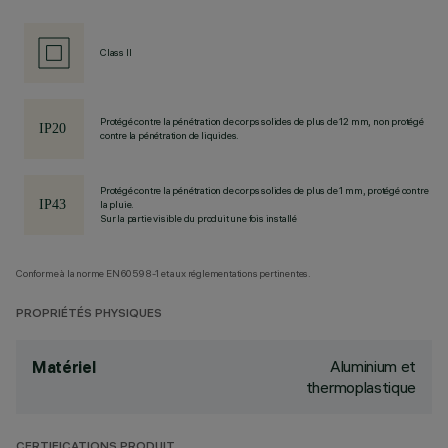
Class II
Protégé contre la pénétration de corps solides de plus de 12 mm, non protégé
contre la pénétration de liquides.
Protégé contre la pénétration de corps solides de plus de 1 mm, protégé contre
la pluie.
Sur la partie visible du produit une fois installé
Conforme à la norme EN60598-1 et aux réglementations pertinentes.
PROPRIÉTÉS PHYSIQUES
Aluminium et
Matériel
thermoplastique
CERTIFICATIONS PRODUIT