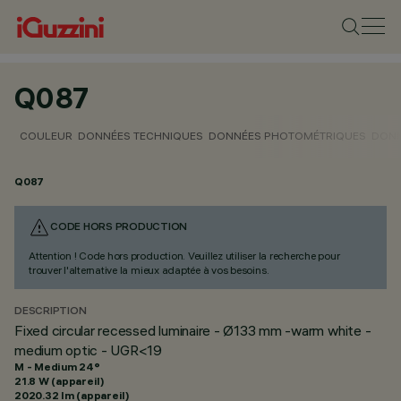
Q087
COULEUR
DONNÉES TECHNIQUES
DONNÉES PHOTOMÉTRIQUES
DONN
Q087
CODE HORS PRODUCTION
Attention ! Code hors production. Veuillez utiliser la recherche pour
trouver l'alternative la mieux adaptée à vos besoins.
DESCRIPTION
Fixed circular recessed luminaire - Ø133 mm -warm white -
medium optic - UGR<19
M - Medium 24°
21.8 W (appareil)
2020.32 lm (appareil)