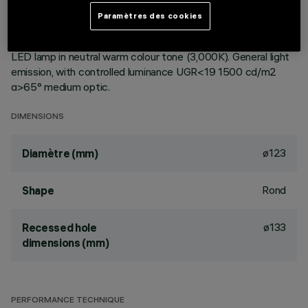
ceiling. Reflector vacuum-metallised with aluminium vapours
Paramètres des cookies
with an anti-scratch protective layer. Die-cast aluminium
body and passive dissipation system. Product complete with
LED lamp in neutral warm colour tone (3,000K). General light
emission, with controlled luminance UGR<19 1500 cd/m2
α>65° medium optic.
DIMENSIONS
ø123
Diamètre (mm)
Rond
Shape
ø133
Recessed hole
dimensions (mm)
PERFORMANCE TECHNIQUE