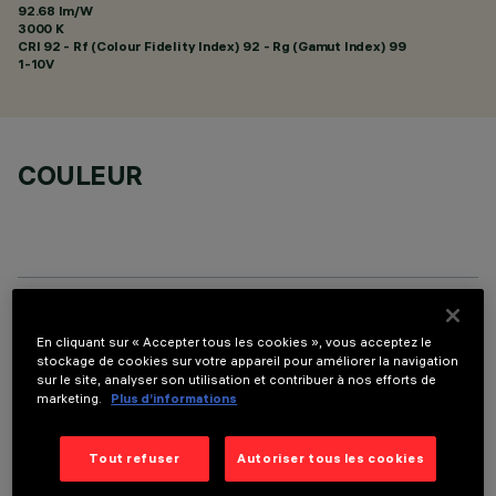
92.68 lm/W
3000 K
CRI
92
- Rf (Colour Fidelity Index) 92 - Rg (Gamut Index) 99
1-10V
COULEUR
DONNÉES TECHNIQUES
En cliquant sur « Accepter tous les cookies », vous acceptez le
stockage de cookies sur votre appareil pour améliorer la navigation
DERNIÈRE MISE À JOUR: 01/08/2026
sur le site, analyser son utilisation et contribuer à nos efforts de
marketing.
Plus d’informations
DESCRIPTION
Tout refuser
Autoriser tous les cookies
Fixed round luminaire designed to use a LED lamp with C.O.B.
technology. Version without rim for mounting flush with