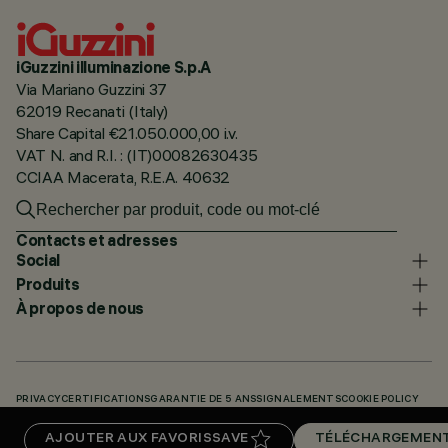
iGuzzini illuminazione S.p.A
Via Mariano Guzzini 37
62019 Recanati (Italy)
Share Capital €21.050.000,00 i.v.
VAT N. and R.I. : (IT)00082630435
CCIAA Macerata, R.E.A. 40632
Contacts et adresses
Social
Produits
À propos de nous
PRIVACY
CERTIFICATIONS
GARANTIE DE 5 ANS
SIGNALEMENTS
COOKIE POLICY
ACCESSIBILITY STATEMENT
NOS CODES
KNOWLEDGE BASE (LOGIN REQUIRED)
AJOUTER AUX FAVORIS
SAVE
TÉLÉCHARGEMEN
TÉLÉCHARGEMENTS