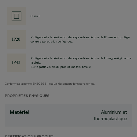
Class II
Protégé contre la pénétration de corps solides de plus de 12 mm, non protégé
contre la pénétration de liquides.
Protégé contre la pénétration de corps solides de plus de 1 mm, protégé contre
la pluie.
Sur la partie visible du produit une fois installé
Conforme à la norme EN60598-1 et aux réglementations pertinentes.
PROPRIÉTÉS PHYSIQUES
Aluminium et
Matériel
thermoplastique
CERTIFICATIONS PRODUIT