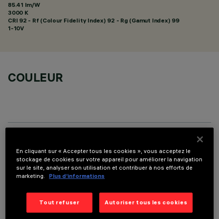
85.41 lm/W
3000 K
CRI
92
- Rf (Colour Fidelity Index) 92 - Rg (Gamut Index) 99
1-10V
COULEUR
DONNÉES TECHNIQUES
En cliquant sur « Accepter tous les cookies », vous acceptez le
stockage de cookies sur votre appareil pour améliorer la navigation
DERNIÈRE MISE À JOUR: 01/08/2026
sur le site, analyser son utilisation et contribuer à nos efforts de
marketing.
Plus d’informations
DESCRIPTION
Tout refuser
Autoriser tous les cookies
Fixed round luminaire designed to use a LED lamp with C.O.B.
technology. Version without rim for mounting flush with