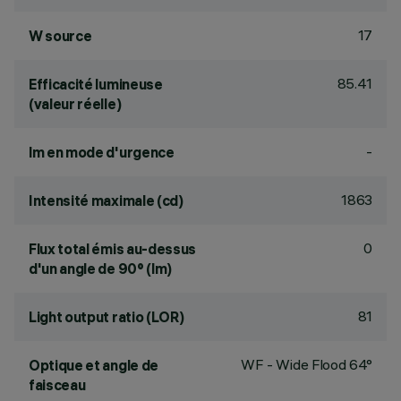
17
W source
85.41
Efficacité lumineuse
(valeur réelle)
-
lm en mode d'urgence
1863
Intensité maximale (cd)
0
Flux total émis au-dessus
d'un angle de 90° (lm)
81
Light output ratio (LOR)
WF - Wide Flood 64°
Optique et angle de
faisceau