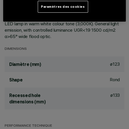
ceiling. Reflector vacuum-metallised with aluminium vapours
Paramètres des cookies
with an anti-scratch protective layer. Die-cast aluminium
body and passive dissipation system. Product complete with
LED lamp in warm white colour tone (3,000K). General light
emission, with controlled luminance UGR<19 1500 cd/m2
α>65° wide flood optic.
DIMENSIONS
ø123
Diamètre (mm)
Rond
Shape
ø133
Recessed hole
dimensions (mm)
PERFORMANCE TECHNIQUE