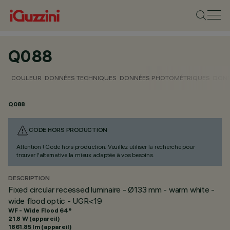
Q088
COULEUR
DONNÉES TECHNIQUES
DONNÉES PHOTOMÉTRIQUES
DONN
Q088
CODE HORS PRODUCTION
Attention ! Code hors production. Veuillez utiliser la recherche pour
trouver l'alternative la mieux adaptée à vos besoins.
DESCRIPTION
Fixed circular recessed luminaire - Ø133 mm - warm white -
wide flood optic - UGR<19
WF - Wide Flood 64°
21.8 W (appareil)
1861.85 lm (appareil)