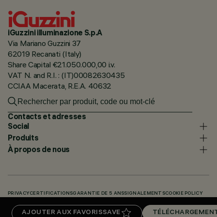
iGuzzini illuminazione S.p.A
Via Mariano Guzzini 37
62019 Recanati (Italy)
Share Capital €21.050.000,00 i.v.
VAT N. and R.I. : (IT)00082630435
CCIAA Macerata, R.E.A. 40632
Contacts et adresses
Social
Produits
À propos de nous
PRIVACY
CERTIFICATIONS
GARANTIE DE 5 ANS
SIGNALEMENTS
COOKIE POLICY
ACCESSIBILITY STATEMENT
NOS CODES
KNOWLEDGE BASE (LOGIN REQUIRED)
AJOUTER AUX FAVORIS
SAVE
TÉLÉCHARGEMEN
TÉLÉCHARGEMENTS