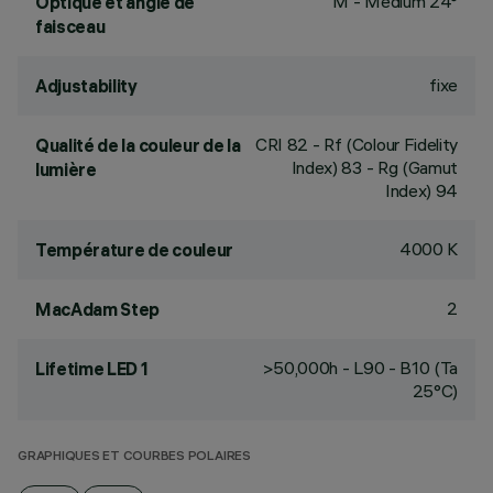
M - Medium 24°
Optique et angle de
faisceau
fixe
Adjustability
CRI
82
- Rf (Colour Fidelity
Qualité de la couleur de la
Index) 83 - Rg (Gamut
lumière
Index) 94
4000 K
Température de couleur
2
MacAdam Step
>50,000h - L90 - B10 (Ta
Lifetime LED 1
25°C)
GRAPHIQUES ET COURBES POLAIRES