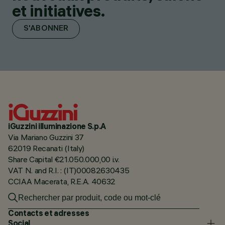
et initiatives.
S'ABONNER
iGuzzini illuminazione S.p.A
Via Mariano Guzzini 37
62019 Recanati (Italy)
Share Capital €21.050.000,00 i.v.
VAT N. and R.I. : (IT)00082630435
CCIAA Macerata, R.E.A. 40632
Contacts et adresses
Social