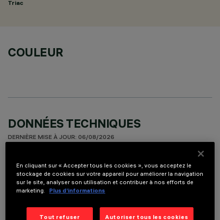
Triac
COULEUR
DONNÉES TECHNIQUES
DERNIÈRE MISE À JOUR: 06/08/2026
DESCRIPTION
En cliquant sur « Accepter tous les cookies », vous acceptez le
stockage de cookies sur votre appareil pour améliorer la navigation
Fixed round luminaire designed to use a LED lamp with C.O.B.
sur le site, analyser son utilisation et contribuer à nos efforts de
technology. Version with rim for surface-mounting. Reflector
marketing.
Plus d’informations
vacuum-metallised with aluminium vapours with an anti-
scratch protective layer. Die-cast aluminium body and
Tout refuser
Autoriser tous les cookies