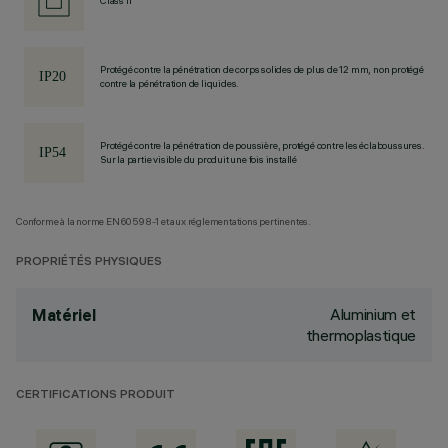
Class II
Protégé contre la pénétration de corps solides de plus de 12 mm, non protégé
contre la pénétration de liquides.
Protégé contre la pénétration de poussière, protégé contre les éclaboussures.
Sur la partie visible du produit une fois installé
Conforme à la norme EN60598-1 et aux réglementations pertinentes.
PROPRIÉTÉS PHYSIQUES
Aluminium et
Matériel
thermoplastique
CERTIFICATIONS PRODUIT