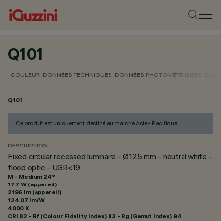
Q101
COULEUR
DONNÉES TECHNIQUES
DONNÉES PHOTOMÉTRIQUES
DONN
Q101
Ce produit est uniquement destiné au marché Asie - Pacifique
DESCRIPTION
Fixed circular recessed luminaire - Ø125 mm - neutral white -
flood optic - UGR<19
M - Medium 24°
17.7 W (appareil)
2196 lm (appareil)
124.07 lm/W
4000 K
CRI
82
- Rf (Colour Fidelity Index) 83 - Rg (Gamut Index) 94