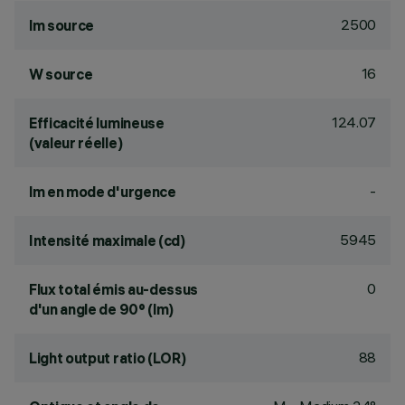
2500
lm source
16
W source
124.07
Efficacité lumineuse
(valeur réelle)
-
lm en mode d'urgence
5945
Intensité maximale (cd)
0
Flux total émis au-dessus
d'un angle de 90° (lm)
88
Light output ratio (LOR)