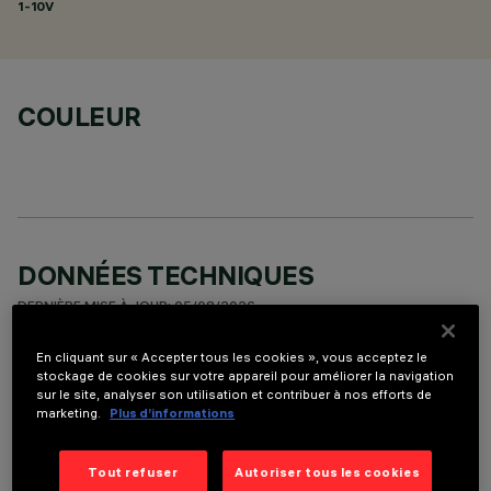
1-10V
COULEUR
DONNÉES TECHNIQUES
DERNIÈRE MISE À JOUR: 05/08/2026
En cliquant sur « Accepter tous les cookies », vous acceptez le
DESCRIPTION
stockage de cookies sur votre appareil pour améliorer la navigation
sur le site, analyser son utilisation et contribuer à nos efforts de
Round adjustable luminaire designed to use an LED lamp with
marketing.
Plus d’informations
C.O.B.technology in a neutral white colour tone 4,000K (CRI
80). Version with rim for surface-mounting. Painted, die-cast
aluminium body. Lower reflector vacuum-metallised with
Tout refuser
Autoriser tous les cookies