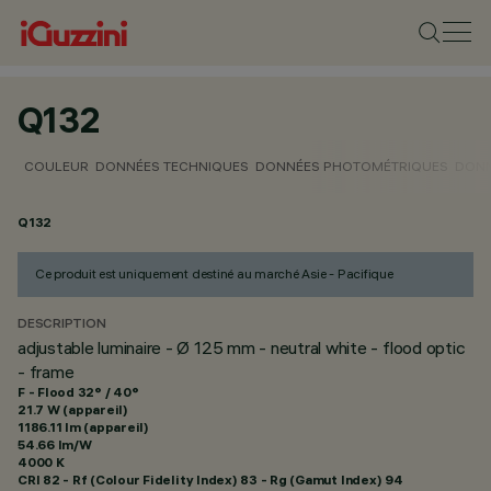
Q132
COULEUR
DONNÉES TECHNIQUES
DONNÉES PHOTOMÉTRIQUES
DONN
Q132
Ce produit est uniquement destiné au marché Asie - Pacifique
DESCRIPTION
adjustable luminaire - Ø 125 mm - neutral white - flood optic
- frame
F - Flood 32° / 40°
21.7 W (appareil)
1186.11 lm (appareil)
54.66 lm/W
4000 K
CRI
82
- Rf (Colour Fidelity Index) 83 - Rg (Gamut Index) 94