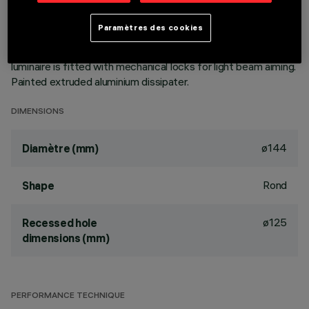
aluminium vapours with an anti-scratch protective layer.
Anodised aluminium upper reflector. Black, zinc-plated sheet
Paramètres des cookies
steel bracket. The luminaire can be rotated 30° relative to
the horizontal plane and 358° about the vertical axis. The
luminaire is fitted with mechanical locks for light beam aiming.
Painted extruded aluminium dissipater.
DIMENSIONS
ø144
Diamètre (mm)
Rond
Shape
ø125
Recessed hole
dimensions (mm)
PERFORMANCE TECHNIQUE