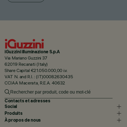
iGuzzini illuminazione S.p.A
Via Mariano Guzzini 37
62019 Recanati (Italy)
Share Capital €21.050.000,00 i.v.
VAT N. and R.I. : (IT)00082630435
CCIAA Macerata, R.E.A. 40632
Contacts et adresses
Social
Produits
À propos de nous