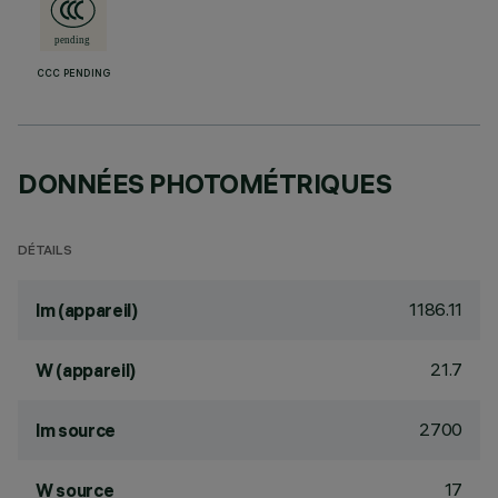
CCC PENDING
DONNÉES PHOTOMÉTRIQUES
DÉTAILS
1186.11
lm (appareil)
21.7
W (appareil)
2700
lm source
17
W source