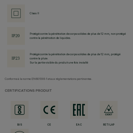
Class II
Protégé contre la pénétration de corps solides de plus de 12 mm, non protégé
contre la pénétration de liquides.
Protégé contre la pénétration de corps solides de plus de 12 mm, protégé
contre la pluie.
Sur la partie visible du produit une fois installé
Conforme à la norme EN60598-1 et aux réglementations pertinentes.
CERTIFICATIONS PRODUIT
BIS
CE
EAC
RETILAP