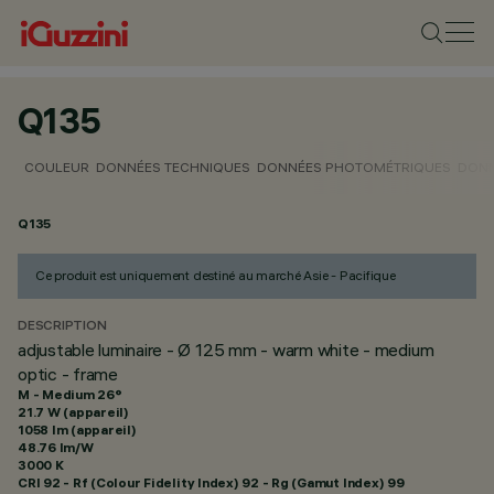
Q135
COULEUR
DONNÉES TECHNIQUES
DONNÉES PHOTOMÉTRIQUES
DONN
Q135
Ce produit est uniquement destiné au marché Asie - Pacifique
DESCRIPTION
adjustable luminaire - Ø 125 mm - warm white - medium
optic - frame
M - Medium 26°
21.7 W (appareil)
1058 lm (appareil)
48.76 lm/W
3000 K
CRI
92
- Rf (Colour Fidelity Index) 92 - Rg (Gamut Index) 99