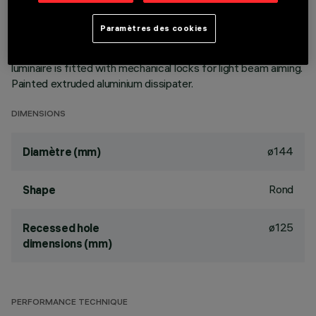
aluminium vapours with an anti-scratch protective layer.
Anodised aluminium upper reflector. Black, zinc-plated sheet
Paramètres des cookies
steel bracket. The luminaire can be rotated 30° relative to
the horizontal plane and 358° about the vertical axis. The
luminaire is fitted with mechanical locks for light beam aiming.
Painted extruded aluminium dissipater.
DIMENSIONS
ø144
Diamètre (mm)
Rond
Shape
ø125
Recessed hole
dimensions (mm)
PERFORMANCE TECHNIQUE