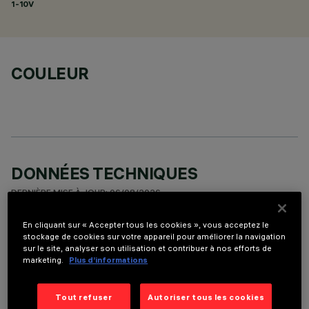
1-10V
COULEUR
DONNÉES TECHNIQUES
DERNIÈRE MISE À JOUR: 06/08/2026
En cliquant sur « Accepter tous les cookies », vous acceptez le
DESCRIPTION
stockage de cookies sur votre appareil pour améliorer la navigation
sur le site, analyser son utilisation et contribuer à nos efforts de
Round adjustable luminaire designed to use an LED lamp with
marketing.
Plus d’informations
C.O.B.technology in a warm white colour tone 3000K (CRI
90). Version with rim for surface-mounting. Painted, die-cast
aluminium body. Lower reflector vacuum-metallised with
Tout refuser
Autoriser tous les cookies