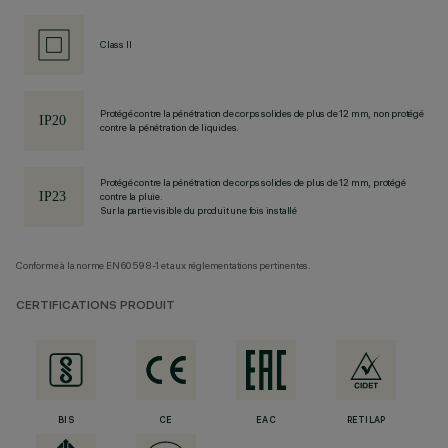
Class II
Protégé contre la pénétration de corps solides de plus de 12 mm, non protégé
contre la pénétration de liquides.
Protégé contre la pénétration de corps solides de plus de 12 mm, protégé
contre la pluie.
Sur la partie visible du produit une fois installé
Conforme à la norme EN60598-1 et aux réglementations pertinentes.
CERTIFICATIONS PRODUIT
BIS
CE
EAC
RETILAP