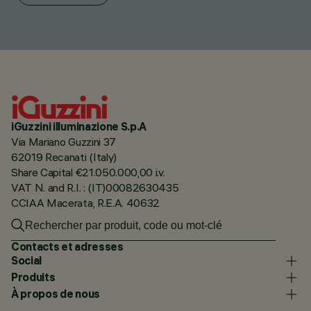
iGuzzini illuminazione S.p.A
Via Mariano Guzzini 37
62019 Recanati (Italy)
Share Capital €21.050.000,00 i.v.
VAT N. and R.I. : (IT)00082630435
CCIAA Macerata, R.E.A. 40632
Contacts et adresses
Social
Produits
À propos de nous