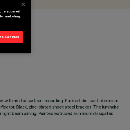
tre appareil
 de marketing.
les cookies
n with rim for surface-mounting. Painted, die-cast aluminium
lector. Black, zinc-plated sheet steel bracket. The luminaire
or light beam aiming. Painted extruded aluminium dissipater.