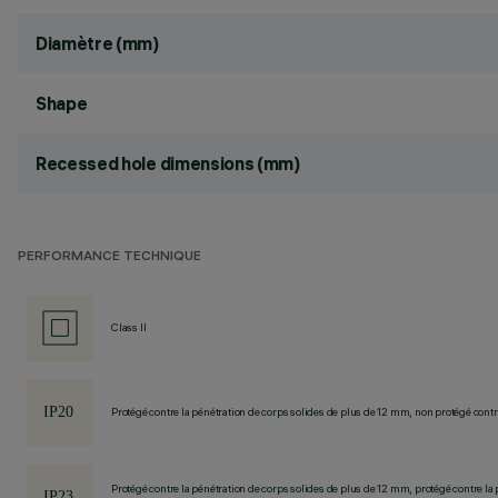
Diamètre (mm)
Shape
Recessed hole dimensions (mm)
PERFORMANCE TECHNIQUE
Class II
Protégé contre la pénétration de corps solides de plus de 12 mm, non protégé contre
Protégé contre la pénétration de corps solides de plus de 12 mm, protégé contre la 