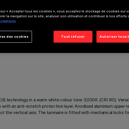
 sur « Accepter tous les cookies », vous acceptez le stockage de cookies sur vo
rer la navigation sur le site, analyser son utilisation et contribuer à nos efforts
formations
res des cookies
Tout refuser
Autoriser tous 
.B.technology in a warm white colour tone 3,000K (CRI 90). Versio
with an anti-scratch protective layer. Anodised aluminium upper ref
t the vertical axis. The luminaire is fitted with mechanical locks f