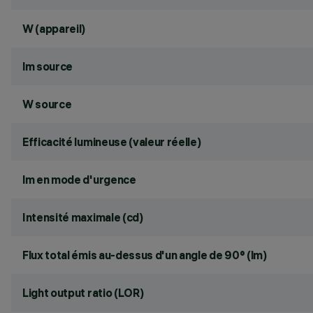
W (appareil)
lm source
W source
Efficacité lumineuse (valeur réelle)
lm en mode d'urgence
Intensité maximale (cd)
Flux total émis au-dessus d'un angle de 90° (lm)
Light output ratio (LOR)