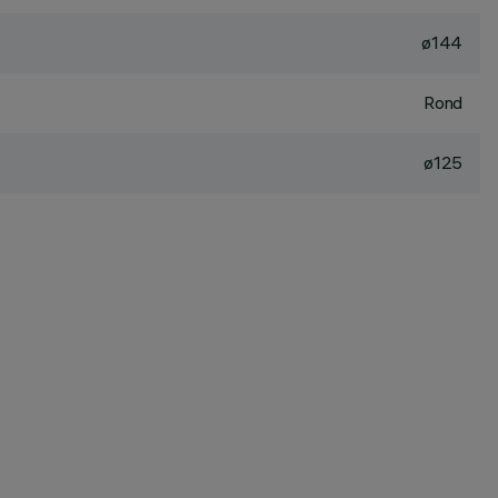
ø144
Rond
ø125