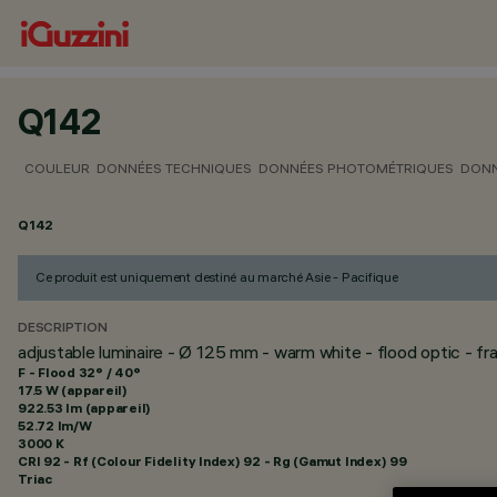
Q142
COULEUR
DONNÉES TECHNIQUES
DONNÉES PHOTOMÉTRIQUES
DONN
Q142
Ce produit est uniquement destiné au marché Asie - Pacifique
DESCRIPTION
adjustable luminaire - Ø 125 mm - warm white - flood optic - f
F - Flood 32° / 40°
17.5 W (appareil)
922.53 lm (appareil)
52.72 lm/W
3000 K
CRI
92
- Rf (Colour Fidelity Index) 92 - Rg (Gamut Index) 99
Triac