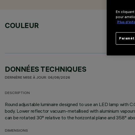
En cliquant
pour amélio
Plus d’in
COULEUR
Paramèt
DONNÉES TECHNIQUES
DERNIÈRE MISE À JOUR: 06/08/2026
DESCRIPTION
Round adjustable luminaire designed to use an LED lamp with C.O
body. Lower reflector vacuum-metallised with aluminium vapours 
can be rotated 30° relative to the horizontal plane and 358° abou
DIMENSIONS