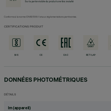
Sur la partie visible du produit une fois installé
Conforme à la norme EN60598-1 et aux réglementations pertinentes.
CERTIFICATIONS PRODUIT
BIS
CE
EAC
RETILAP
DONNÉES PHOTOMÉTRIQUES
DÉTAILS
lm (appareil)