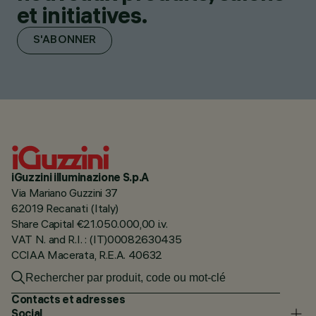
et initiatives.
S'ABONNER
iGuzzini illuminazione S.p.A
Via Mariano Guzzini 37
62019 Recanati (Italy)
Share Capital €21.050.000,00 i.v.
VAT N. and R.I. : (IT)00082630435
CCIAA Macerata, R.E.A. 40632
Contacts et adresses
Social