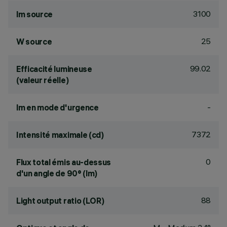
3100
lm source
25
W source
99.02
Efficacité lumineuse
(valeur réelle)
-
lm en mode d'urgence
7372
Intensité maximale (cd)
0
Flux total émis au-dessus
d'un angle de 90° (lm)
88
Light output ratio (LOR)