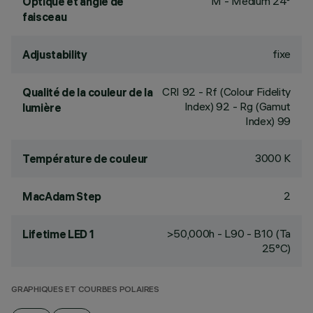
M - Medium 24°
Optique et angle de
faisceau
fixe
Adjustability
CRI
92
- Rf (Colour Fidelity
Qualité de la couleur de la
Index) 92 - Rg (Gamut
lumière
Index) 99
3000 K
Température de couleur
2
MacAdam Step
>50,000h - L90 - B10 (Ta
Lifetime LED 1
25°C)
GRAPHIQUES ET COURBES POLAIRES