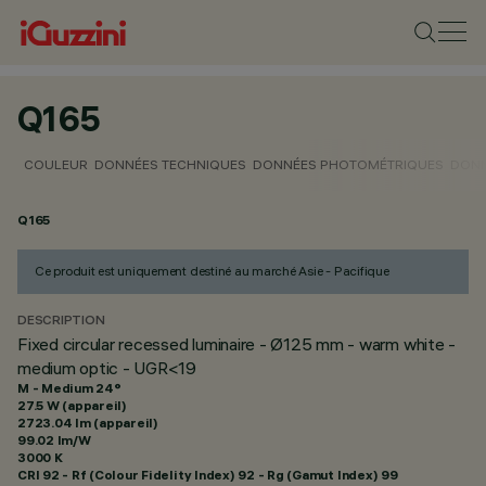
Q165
COULEUR
DONNÉES TECHNIQUES
DONNÉES PHOTOMÉTRIQUES
DONN
Q165
Ce produit est uniquement destiné au marché Asie - Pacifique
DESCRIPTION
Fixed circular recessed luminaire - Ø125 mm - warm white -
medium optic - UGR<19
M - Medium 24°
27.5 W (appareil)
2723.04 lm (appareil)
99.02 lm/W
3000 K
CRI
92
- Rf (Colour Fidelity Index) 92 - Rg (Gamut Index) 99