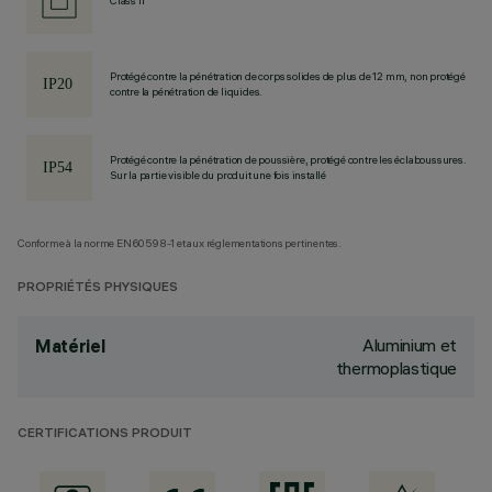
Class II
Protégé contre la pénétration de corps solides de plus de 12 mm, non protégé
contre la pénétration de liquides.
Protégé contre la pénétration de poussière, protégé contre les éclaboussures.
Sur la partie visible du produit une fois installé
Conforme à la norme EN60598-1 et aux réglementations pertinentes.
PROPRIÉTÉS PHYSIQUES
Aluminium et
Matériel
thermoplastique
CERTIFICATIONS PRODUIT