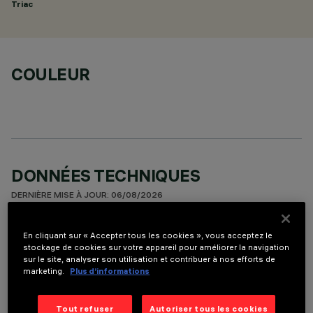
Triac
COULEUR
DONNÉES TECHNIQUES
DERNIÈRE MISE À JOUR: 06/08/2026
DESCRIPTION
En cliquant sur « Accepter tous les cookies », vous acceptez le
stockage de cookies sur votre appareil pour améliorer la navigation
Fixed round luminaire designed to use a LED lamp with C.O.B.
sur le site, analyser son utilisation et contribuer à nos efforts de
technology. Version with rim for surface-mounting. Reflector
marketing.
Plus d’informations
vacuum-metallised with aluminium vapours with an anti-
scratch protective layer. Die-cast aluminium body and
Tout refuser
Autoriser tous les cookies