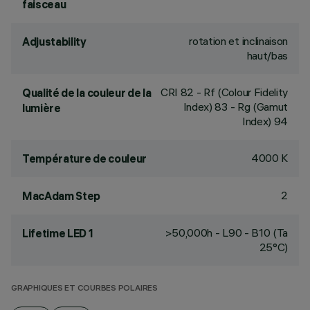
faisceau
rotation et inclinaison
Adjustability
haut/bas
CRI
82
- Rf (Colour Fidelity
Qualité de la couleur de la
Index) 83 - Rg (Gamut
lumière
Index) 94
4000 K
Température de couleur
2
MacAdam Step
>50,000h - L90 - B10 (Ta
Lifetime LED 1
25°C)
GRAPHIQUES ET COURBES POLAIRES