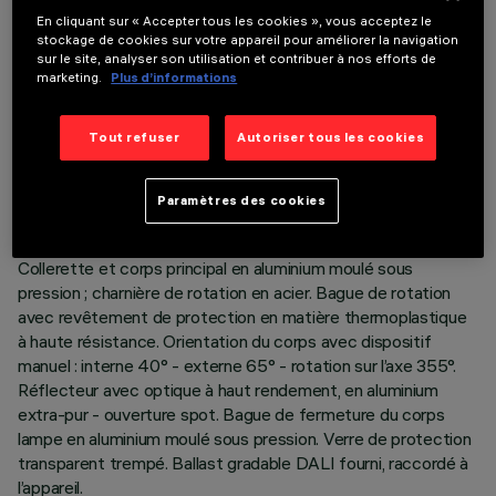
En cliquant sur « Accepter tous les cookies », vous acceptez le
stockage de cookies sur votre appareil pour améliorer la navigation
sur le site, analyser son utilisation et contribuer à nos efforts de
marketing.
Plus d’informations
DONNÉES TECHNIQUES
DERNIÈRE MISE À JOUR: 06/08/2026
Tout refuser
Autoriser tous les cookies
DESCRIPTION
Paramètres des cookies
Appareil encastrable, orientable et amovible pour source LED
neutral white. Système passif de dissipation thermique.
Collerette et corps principal en aluminium moulé sous
pression ; charnière de rotation en acier. Bague de rotation
avec revêtement de protection en matière thermoplastique
à haute résistance. Orientation du corps avec dispositif
manuel : interne 40° - externe 65° - rotation sur l’axe 355°.
Réflecteur avec optique à haut rendement, en aluminium
extra-pur - ouverture spot. Bague de fermeture du corps
lampe en aluminium moulé sous pression. Verre de protection
transparent trempé. Ballast gradable DALI fourni, raccordé à
l’appareil.