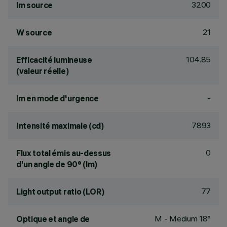
3200
lm source
21
W source
104.85
Efficacité lumineuse
(valeur réelle)
-
lm en mode d'urgence
7893
Intensité maximale (cd)
0
Flux total émis au-dessus
d'un angle de 90° (lm)
77
Light output ratio (LOR)
M - Medium 18°
Optique et angle de