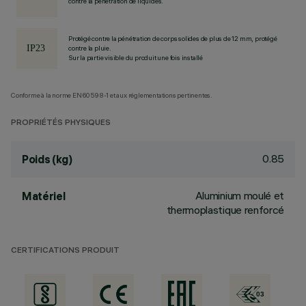
contre la pénétration de liquides.
Protégé contre la pénétration de corps solides de plus de 12 mm, protégé
contre la pluie.
Sur la partie visible du produit une fois installé
Conforme à la norme EN60598-1 et aux réglementations pertinentes.
PROPRIÉTÉS PHYSIQUES
0.85
Poids (kg)
Aluminium moulé et
Matériel
thermoplastique renforcé
CERTIFICATIONS PRODUIT