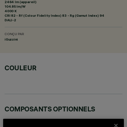
2464 lm (appareil)
104.85 lm/W
4000 K
CRI
82
- Rf (Colour Fidelity Index) 83 - Rg (Gamut Index) 94
DALI-2
CONÇU PAR
iGuzzini
COULEUR
COMPOSANTS OPTIONNELS