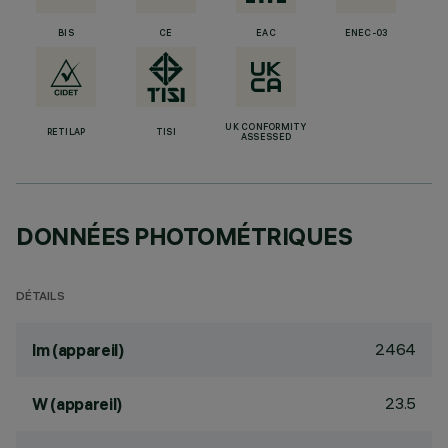
BIS
CE
EAC
ENEC-03
UK CONFORMITY
RETILAP
TISI
ASSESSED
DONNÉES PHOTOMÉTRIQUES
DÉTAILS
2464
lm (appareil)
23.5
W (appareil)