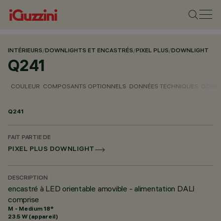
INTÉRIEURS
/
DOWNLIGHTS ET ENCASTRÉS
/
PIXEL PLUS
/
DOWNLIGHT
Q241
COULEUR
COMPOSANTS OPTIONNELS
DONNÉES TECHNIQUES
DONNÉ
Q241
FAIT PARTIE DE
PIXEL PLUS DOWNLIGHT
DESCRIPTION
encastré à LED orientable amovible - alimentation DALI
comprise
M - Medium 18°
23.5 W (appareil)