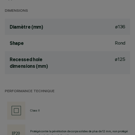
DIMENSIONS
ø136
Diamètre (mm)
Rond
Shape
ø125
Recessed hole
dimensions (mm)
PERFORMANCE TECHNIQUE
Class II
Protégé contre la pénétration de corps solides de plus de 12 mm, non protégé