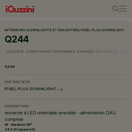
INTÉRIEURS
/
DOWNLIGHTS ET ENCASTRÉS
/
PIXEL PLUS
/
DOWNLIGHT
Q244
COULEUR
COMPOSANTS OPTIONNELS
DONNÉES TECHNIQUES
DONNÉ
Q244
FAIT PARTIE DE
PIXEL PLUS DOWNLIGHT
DESCRIPTION
encastré à LED orientable amovible - alimentation DALI
comprise
M - Medium 18°
24.3 W (appareil)