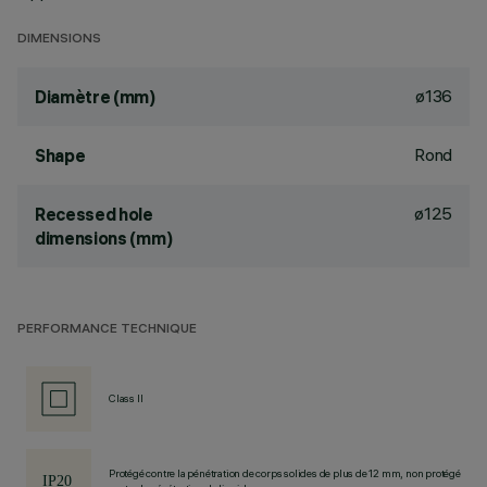
DIMENSIONS
ø136
Diamètre (mm)
Rond
Shape
ø125
Recessed hole
dimensions (mm)
PERFORMANCE TECHNIQUE
Class II
Protégé contre la pénétration de corps solides de plus de 12 mm, non protégé