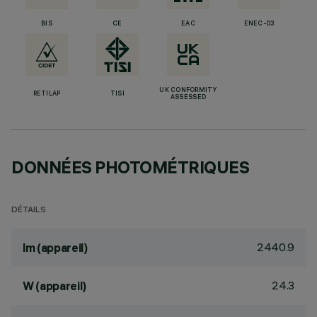
BIS
CE
EAC
ENEC-03
UK CONFORMITY
RETILAP
TISI
ASSESSED
DONNÉES PHOTOMÉTRIQUES
DÉTAILS
2440.9
lm (appareil)
24.3
W (appareil)