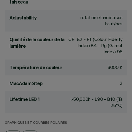
faisceau
rotation et inclinaison
Adjustability
haut/bas
CRI
82
- Rf (Colour Fidelity
Qualité de la couleur de la
Index) 84 - Rg (Gamut
lumière
Index) 95
3000 K
Température de couleur
2
MacAdam Step
>50,000h - L90 - B10 (Ta
Lifetime LED 1
25°C)
GRAPHIQUES ET COURBES POLAIRES