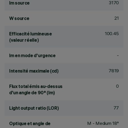
3170
lm source
21
W source
100.45
Efficacité lumineuse
(valeur réelle)
-
lm en mode d'urgence
7819
Intensité maximale (cd)
0
Flux total émis au-dessus
d'un angle de 90° (lm)
77
Light output ratio (LOR)
M - Medium 18°
Optique et angle de