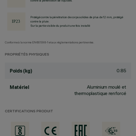
contre la pénétration de liquides.
Protégé contre la pénétration de corps solides de plus de 12 mm, protégé
contre la pluie.
Sur la partie visible du produit une fois installé
Conforme à la norme EN60598-1 et aux réglementations pertinentes.
PROPRIÉTÉS PHYSIQUES
0.85
Poids (kg)
Aluminium moulé et
Matériel
thermoplastique renforcé
CERTIFICATIONS PRODUIT