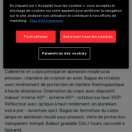
En cliquant sur « Accepter tous les cookies », vous acceptez le
stockage de cookies sur votre appareil pour améliorer la navigation
sur le site, analyser son utilisation et contribuer à nos efforts de
marketing.
Plus d’informations
DONNÉES TECHNIQUES
DERNIÈRE MISE À JOUR: 06/08/2026
Tout refuser
Autoriser tous les cookies
DESCRIPTION
Paramètres des cookies
Appareil encastrable, orientable et amovible pour source LED
warm white. Système passif de dissipation thermique.
Collerette et corps principal en aluminium moulé sous
pression ; charnière de rotation en acier. Bague de rotation
avec revêtement de protection en matière thermoplastique
à haute résistance. Orientation du corps avec dispositif
manuel : interne 40° - externe 65° - rotation sur l’axe 355°.
Réflecteur avec optique à haut rendement, en aluminium
extra-pur - ouverture spot. Bague de fermeture du corps
lampe en aluminium moulé sous pression. Verre de protection
transparent trempé. Ballast gradable DALI fourni, raccordé à
l’appareil.