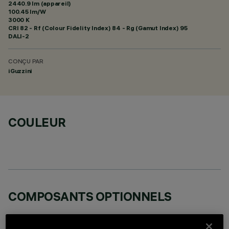
2440.9 lm (appareil)
100.45 lm/W
3000 K
CRI
82
- Rf (Colour Fidelity Index) 84 - Rg (Gamut Index) 95
DALI-2
CONÇU PAR
iGuzzini
COULEUR
COMPOSANTS OPTIONNELS