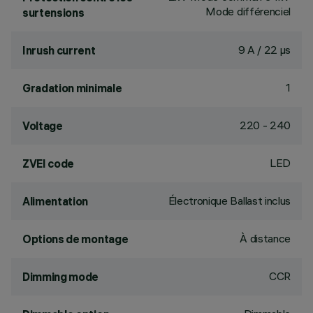
Mode différenciel
surtensions
9 A / 22 µs
Inrush current
1
Gradation minimale
220 - 240
Voltage
LED
ZVEI code
Électronique Ballast inclus
Alimentation
À distance
Options de montage
CCR
Dimming mode