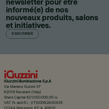
newsletter pour être
informé(e) de nos
nouveaux produits, salons
et initiatives.
S'ABONNER
iGuzzini illuminazione S.p.A
Via Mariano Guzzini 37
62019 Recanati (Italy)
Share Capital €21.050.000,00 i.v.
VAT N. and R.I. : (IT)00082630435
CCIAA Macerata, R.E.A. 40632