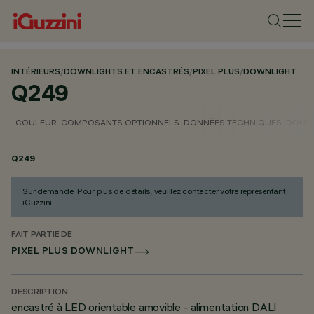
INTÉRIEURS
/
DOWNLIGHTS ET ENCASTRÉS
/
PIXEL PLUS
/
DOWNLIGHT
Q249
COULEUR
COMPOSANTS OPTIONNELS
DONNÉES TECHNIQUES
DONNÉ
Q249
Sur demande. Pour plus de détails, veuillez contacter votre représentant
iGuzzini.
FAIT PARTIE DE
PIXEL PLUS DOWNLIGHT
DESCRIPTION
encastré à LED orientable amovible - alimentation DALI