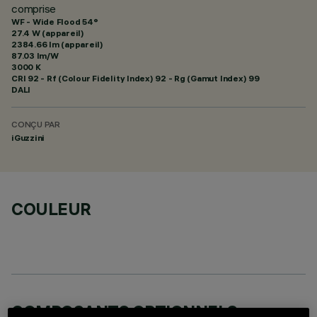
comprise
WF - Wide Flood 54°
27.4 W (appareil)
2384.66 lm (appareil)
87.03 lm/W
3000 K
CRI
92
- Rf (Colour Fidelity Index) 92 - Rg (Gamut Index) 99
DALI
CONÇU PAR
iGuzzini
COULEUR
COMPOSANTS OPTIONNELS