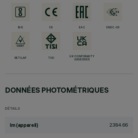
BIS
CE
EAC
ENEC-03
UK CONFORMITY
RETILAP
TISI
ASSESSED
DONNÉES PHOTOMÉTRIQUES
DÉTAILS
2384.66
lm (appareil)