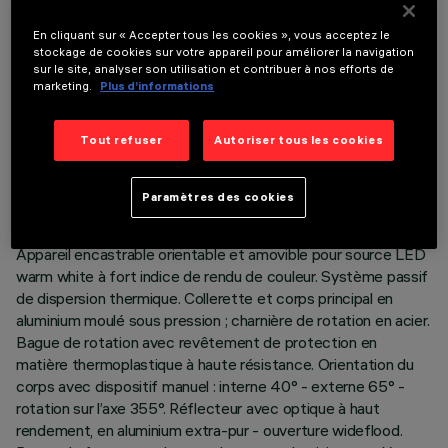
En cliquant sur « Accepter tous les cookies », vous acceptez le
stockage de cookies sur votre appareil pour améliorer la navigation
sur le site, analyser son utilisation et contribuer à nos efforts de
marketing.
Plus d’informations
DONNÉES TECHNIQUES
Tout refuser
Autoriser tous les cookies
DERNIÈRE MISE À JOUR: 06/08/2026
Paramètres des cookies
DESCRIPTION
Appareil encastrable orientable et amovible pour source LED
warm white à fort indice de rendu de couleur. Système passif
de dispersion thermique. Collerette et corps principal en
aluminium moulé sous pression ; charnière de rotation en acier.
Bague de rotation avec revêtement de protection en
matière thermoplastique à haute résistance. Orientation du
corps avec dispositif manuel : interne 40° - externe 65° -
rotation sur l’axe 355°. Réflecteur avec optique à haut
rendement, en aluminium extra-pur - ouverture wideflood.