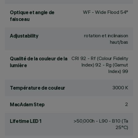
WF - Wide Flood 54°
Optique et angle de
faisceau
rotation et inclinaison
Adjustability
haut/bas
CRI
92
- Rf (Colour Fidelity
Qualité de la couleur de la
Index) 92 - Rg (Gamut
lumière
Index) 99
3000 K
Température de couleur
2
MacAdam Step
>50,000h - L90 - B10 (Ta
Lifetime LED 1
25°C)