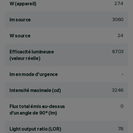
27.4
W (appareil)
3060
lm source
24
W source
87.03
Efficacité lumineuse
(valeur réelle)
-
lm en mode d'urgence
3246
Intensité maximale (cd)
0
Flux total émis au-dessus
d'un angle de 90° (lm)
78
Light output ratio (LOR)