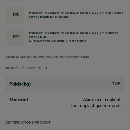
Protégé contre la pénétration de corps solides de plus de 12 mm, non protégé
contre la pénétration de liquides.
Protégé contre la pénétration de corps solides de plus de 12 mm, protégé
contre la pluie.
Sur la partie visible du produit une fois installé
Conforme à la norme EN60598-1 et aux réglementations pertinentes.
PROPRIÉTÉS PHYSIQUES
0.85
Poids (kg)
Aluminium moulé et
Matériel
thermoplastique renforcé
CERTIFICATIONS PRODUIT