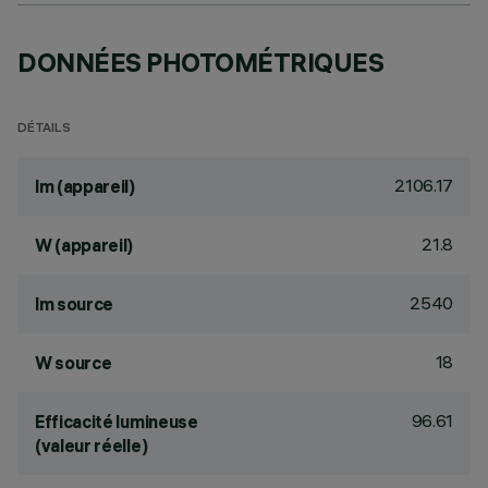
DONNÉES PHOTOMÉTRIQUES
DÉTAILS
2106.17
lm (appareil)
21.8
W (appareil)
2540
lm source
18
W source
96.61
Efficacité lumineuse
(valeur réelle)