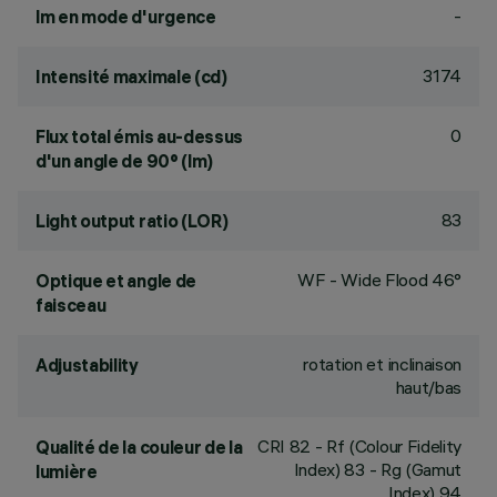
-
lm en mode d'urgence
3174
Intensité maximale (cd)
0
Flux total émis au-dessus
d'un angle de 90° (lm)
83
Light output ratio (LOR)
WF - Wide Flood 46°
Optique et angle de
faisceau
rotation et inclinaison
Adjustability
haut/bas
CRI
82
- Rf (Colour Fidelity
Qualité de la couleur de la
Index) 83 - Rg (Gamut
lumière
Index) 94