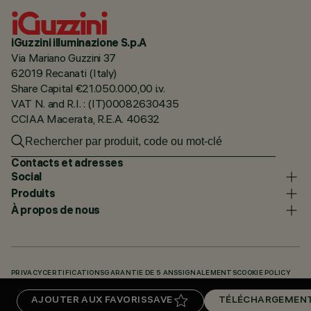
iGuzzini illuminazione S.p.A
Via Mariano Guzzini 37
62019 Recanati (Italy)
Share Capital €21.050.000,00 i.v.
VAT N. and R.I. : (IT)00082630435
CCIAA Macerata, R.E.A. 40632
Contacts et adresses
Social
Produits
À propos de nous
PRIVACY
CERTIFICATIONS
GARANTIE DE 5 ANS
SIGNALEMENTS
COOKIE POLICY
ACCESSIBILITY STATEMENT
NOS CODES
KNOWLEDGE BASE (LOGIN REQUIRED)
AJOUTER AUX FAVORIS
SAVE
TÉLÉCHARGEMEN
TÉLÉCHARGEMENTS