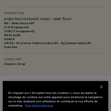
DESCRIPTION
projecteur rond petit corps - wide flood
WF - Wide Flood 46°
21.8 W (appareil)
2106.17 lm (appareil)
96.61 lm/W
4000 K
CRI
82
- Rf (Colour Fidelity Index) 83 - Rg (Gamut Index) 94
Push Dim
CONÇU PAR
iGuzzini / Arup
COULEUR
En cliquant sur « Accepter tous les cookies », vous acceptez le
stockage de cookies sur votre appareil pour améliorer la navigation
sur le site, analyser son utilisation et contribuer à nos efforts de
marketing.
Plus d’informations