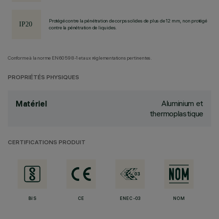
Protégé contre la pénétration de corps solides de plus de 12 mm, non protégé
contre la pénétration de liquides.
Conforme à la norme EN60598-1 et aux réglementations pertinentes.
PROPRIÉTÉS PHYSIQUES
Aluminium et
Matériel
thermoplastique
CERTIFICATIONS PRODUIT
BIS
CE
ENEC-03
NOM