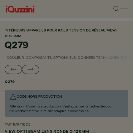
INTÉRIEURS
/
APPAREILS POUR RAILS TENSION DE RÉSEAU
/
VIEW
/
Ø 126MM
Q279
COULEUR
COMPOSANTS OPTIONNELS
DONNÉES TECHNIQUES
DONNÉ
Q279
CODE HORS PRODUCTION
Attention ! Code hors production. Veuillez utiliser la recherche pour
trouver l'alternative la mieux adaptée à vos besoins.
FAIT PARTIE DE
VIEW OPTI BEAM LENS RONDE Ø 126MM