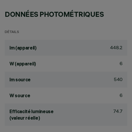
DONNÉES PHOTOMÉTRIQUES
DÉTAILS
448.2
lm (appareil)
6
W (appareil)
540
lm source
6
W source
74.7
Efficacité lumineuse
(valeur réelle)