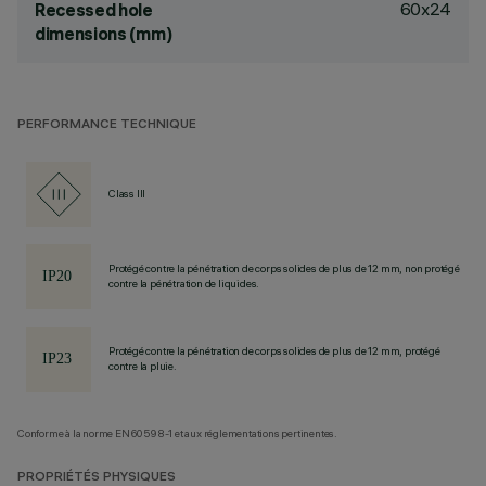
60x24
Recessed hole
dimensions (mm)
PERFORMANCE TECHNIQUE
Class III
Protégé contre la pénétration de corps solides de plus de 12 mm, non protégé
contre la pénétration de liquides.
Protégé contre la pénétration de corps solides de plus de 12 mm, protégé
contre la pluie.
Conforme à la norme EN60598-1 et aux réglementations pertinentes.
PROPRIÉTÉS PHYSIQUES