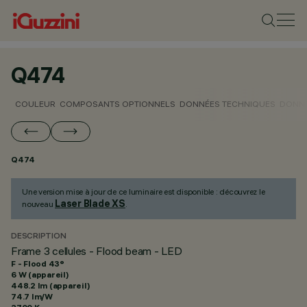
Q474
COULEUR
COMPOSANTS OPTIONNELS
DONNÉES TECHNIQUES
DONNÉ
Q474
Une version mise à jour de ce luminaire est disponible : découvrez le
Laser Blade XS
nouveau
.
DESCRIPTION
Frame 3 cellules - Flood beam - LED
F - Flood 43°
6 W (appareil)
448.2 lm (appareil)
74.7 lm/W