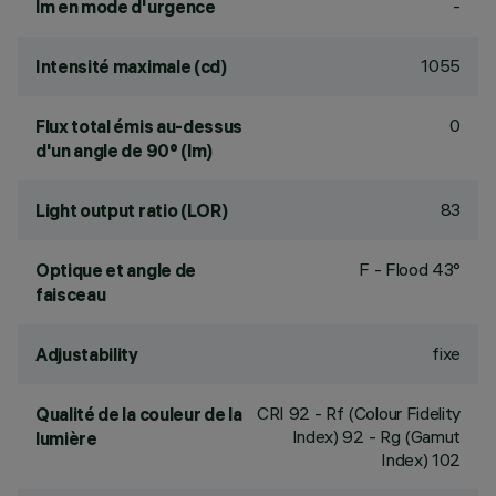
-
lm en mode d'urgence
1055
Intensité maximale (cd)
0
Flux total émis au-dessus
d'un angle de 90° (lm)
83
Light output ratio (LOR)
F - Flood 43°
Optique et angle de
faisceau
fixe
Adjustability
CRI
92
- Rf (Colour Fidelity
Qualité de la couleur de la
Index) 92 - Rg (Gamut
lumière
Index) 102