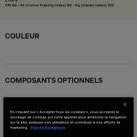
2700 K
CRI
92
- Rf (Colour Fidelity Index) 92 - Rg (Gamut Index) 102
COULEUR
COMPOSANTS OPTIONNELS
En cliquant sur « Accepter tous les cookies », vous acceptez le
stockage de cookies sur votre appareil pour améliorer la navigation
DONNÉES TECHNIQUES
sur le site, analyser son utilisation et contribuer à nos efforts de
marketing.
Plus d’informations
DERNIÈRE MISE À JOUR: 05/08/2026