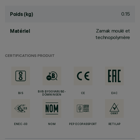
0.15
Poids (kg)
Zamak moulé et
Matériel
technopolymère
CERTIFICATIONS PRODUIT
BVB BYGGVARUBE-
BIS
CE
EAC
DÖMNINGEN
ENEC-03
NOM
PEP ECOPASSPORT
RETILAP