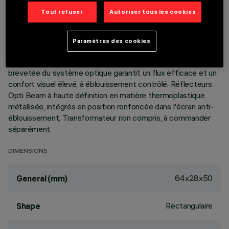
Tout refuser
Autoriser tous les cookies
DESCRIPTION
Appareil miniaturisé encastrable linéaire à 3 éléments
Paramètres des cookies
optiques pour sources LED - optiques fixes. Malgré les
dimensions extrêmement réduites du produit, la technologie
brevetée du système optique garantit un flux efficace et un
confort visuel élevé, à éblouissement contrôlé. Réflecteurs
Opti Beam à haute définition en matière thermoplastique
métallisée, intégrés en position renfoncée dans l'écran anti-
éblouissement. Transformateur non compris, à commander
séparément.
DIMENSIONS
64x28x50
General (mm)
Rectangulaire
Shape