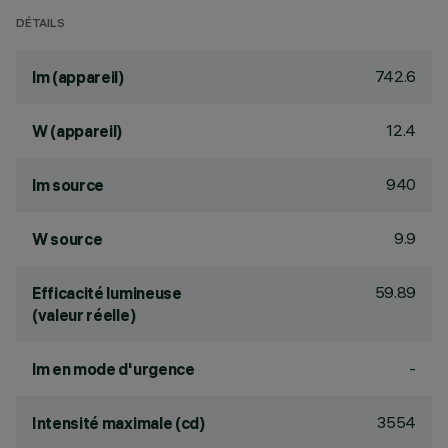
DÉTAILS
742.6
lm (appareil)
12.4
W (appareil)
940
lm source
9.9
W source
59.89
Efficacité lumineuse
(valeur réelle)
-
lm en mode d'urgence
3554
Intensité maximale (cd)