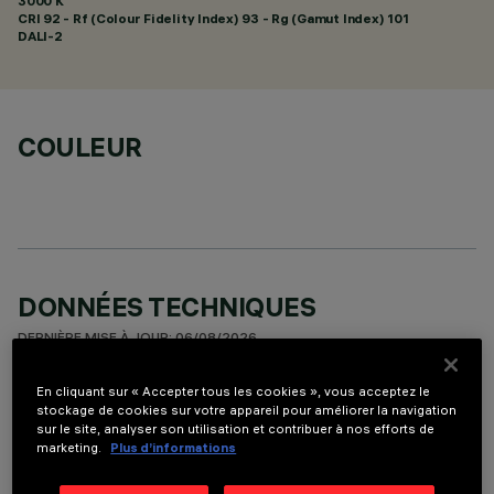
3000 K
CRI
92
- Rf (Colour Fidelity Index) 93 - Rg (Gamut Index) 101
DALI-2
COULEUR
DONNÉES TECHNIQUES
DERNIÈRE MISE À JOUR: 06/08/2026
En cliquant sur « Accepter tous les cookies », vous acceptez le
DESCRIPTION
stockage de cookies sur votre appareil pour améliorer la navigation
sur le site, analyser son utilisation et contribuer à nos efforts de
Appareil miniaturisé encastrable linéaire à 5 éléments
marketing.
Plus d’informations
optiques pour sources LED - optiques fixes. Malgré les
dimensions extrêmement réduites du produit, la technologie