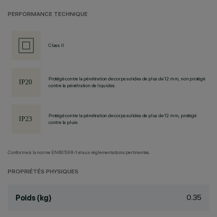
PERFORMANCE TECHNIQUE
Class II
Protégé contre la pénétration de corps solides de plus de 12 mm, non protégé
contre la pénétration de liquides.
Protégé contre la pénétration de corps solides de plus de 12 mm, protégé
contre la pluie.
Conforme à la norme EN60598-1 et aux réglementations pertinentes.
PROPRIÉTÉS PHYSIQUES
0.35
Poids (kg)