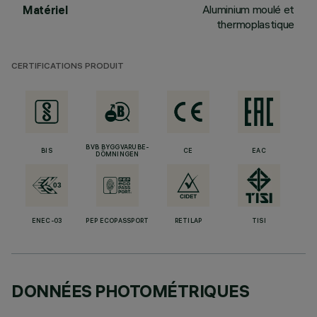
Aluminium moulé et
Matériel
thermoplastique
CERTIFICATIONS PRODUIT
BVB BYGGVARUBE-
BIS
CE
EAC
DÖMNINGEN
ENEC-03
PEP ECOPASSPORT
RETILAP
TISI
DONNÉES PHOTOMÉTRIQUES