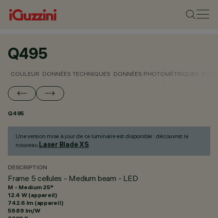
Q495
COULEUR
DONNÉES TECHNIQUES
DONNÉES PHOTOMÉTRIQUES
DONN
Q495
Une version mise à jour de ce luminaire est disponible : découvrez le
Laser Blade XS
nouveau
.
DESCRIPTION
Frame 5 cellules - Medium beam - LED
M - Medium 25°
12.4 W (appareil)
742.6 lm (appareil)
59.89 lm/W