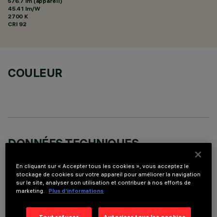
576.7 lm (appareil)
45.41 lm/W
2700 K
CRI
92
COULEUR
DONNÉES TECHNIQUES
DERNIÈRE MISE À JOUR: 05/08/2026
En cliquant sur « Accepter tous les cookies », vous acceptez le
stockage de cookies sur votre appareil pour améliorer la navigation
DESCRIPTION
sur le site, analyser son utilisation et contribuer à nos efforts de
marketing.
Plus d’informations
Appareil miniaturisé encastrable linéaire à 5 éléments
optiques pour sources LED - optique fixe. Malgré les