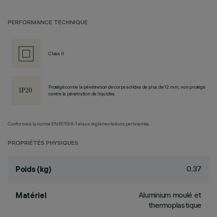
PERFORMANCE TECHNIQUE
Class II
Protégé contre la pénétration de corps solides de plus de 12 mm, non protégé
contre la pénétration de liquides.
Conforme à la norme EN60598-1 et aux réglementations pertinentes.
PROPRIÉTÉS PHYSIQUES
0.37
Poids (kg)
Aluminium moulé et
Matériel
thermoplastique