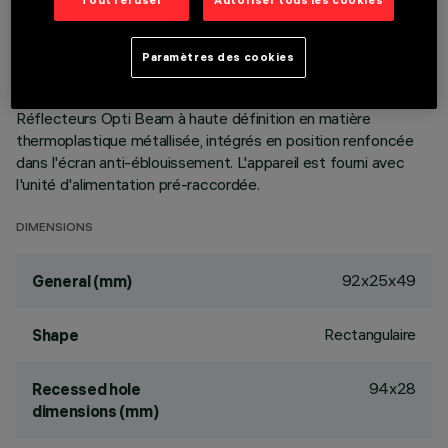
Tout refuser
Autoriser tous les cookies
dimensions extrêmement réduites du produit, la technologie
brevetée du système optique garantit un flux efficace et un
confort visuel élevé, à éblouissement contrôlé. Corps
Paramètres des cookies
principal à surface radiante en fonte de zamak, version
minimal (sans cadre) pour installation à ras de plafond.
Réflecteurs Opti Beam à haute définition en matière
thermoplastique métallisée, intégrés en position renfoncée
dans l'écran anti-éblouissement. L'appareil est fourni avec
l'unité d'alimentation pré-raccordée.
DIMENSIONS
92x25x49
General (mm)
Rectangulaire
Shape
94x28
Recessed hole
dimensions (mm)