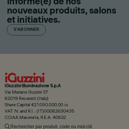
informé(e) de nos
nouveaux produits, salons
et initiatives.
S'ABONNER
iGuzzini illuminazione S.p.A
Via Mariano Guzzini 37
62019 Recanati (Italy)
Share Capital €21.050.000,00 i.v.
VAT N. and R.I. : (IT)00082630435
CCIAA Macerata, R.E.A. 40632