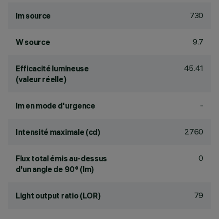
730
lm source
9.7
W source
45.41
Efficacité lumineuse
(valeur réelle)
-
lm en mode d'urgence
2760
Intensité maximale (cd)
0
Flux total émis au-dessus
d'un angle de 90° (lm)
79
Light output ratio (LOR)