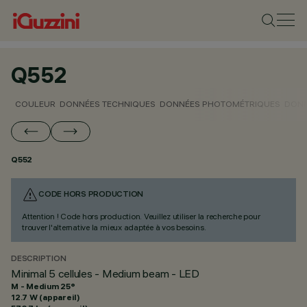
Q552
COULEUR
DONNÉES TECHNIQUES
DONNÉES PHOTOMÉTRIQUES
DONN
Q552
CODE HORS PRODUCTION
Attention ! Code hors production. Veuillez utiliser la recherche pour
trouver l'alternative la mieux adaptée à vos besoins.
DESCRIPTION
Minimal 5 cellules - Medium beam - LED
M - Medium 25°
12.7 W (appareil)