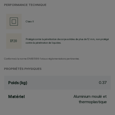
PERFORMANCE TECHNIQUE
Class II
Protégé contre la pénétration de corps solides de plus de 12 mm, non protégé
contre la pénétration de liquides.
Conforme à la norme EN60598-1 et aux réglementations pertinentes.
PROPRIÉTÉS PHYSIQUES
0.37
Poids (kg)
Aluminium moulé et
Matériel
thermoplastique