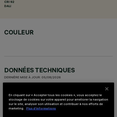
CRI
92
DALI
COULEUR
DONNÉES TECHNIQUES
DERNIÈRE MISE À JOUR: 05/08/2026
DESCRIPTION
En cliquant sur « Accepter tous les cookies », vous acceptez le
stockage de cookies sur votre appareil pour améliorer la navigation
Appareil miniaturisé encastrable linéaire à 5 éléments
sur le site, analyser son utilisation et contribuer à nos efforts de
optiques pour sources LED - optique fixe. Malgré les
marketing.
Plus d’informations
dimensions extrêmement réduites du produit, la technologie