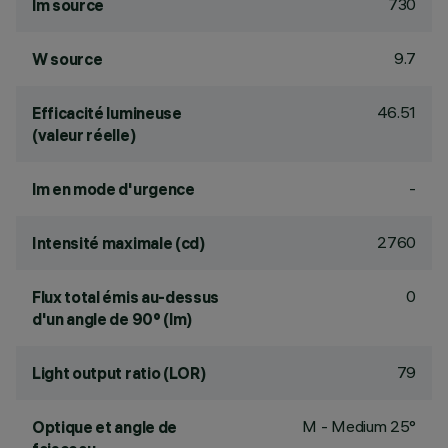
730
lm source
9.7
W source
46.51
Efficacité lumineuse
(valeur réelle)
-
lm en mode d'urgence
2760
Intensité maximale (cd)
0
Flux total émis au-dessus
d'un angle de 90° (lm)
79
Light output ratio (LOR)
M - Medium 25°
Optique et angle de