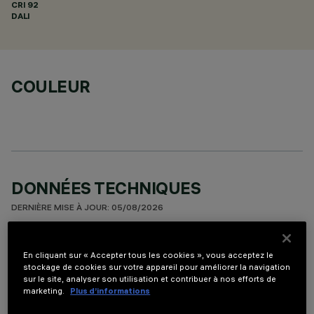
CRI
92
DALI
COULEUR
DONNÉES TECHNIQUES
DERNIÈRE MISE À JOUR: 05/08/2026
DESCRIPTION
En cliquant sur « Accepter tous les cookies », vous acceptez le
stockage de cookies sur votre appareil pour améliorer la navigation
Appareil miniaturisé encastrable linéaire à 15 éléments
sur le site, analyser son utilisation et contribuer à nos efforts de
optiques pour sources LED - optique fixe. Malgré les
marketing.
Plus d’informations
dimensions extrêmement réduites du produit, la technologie