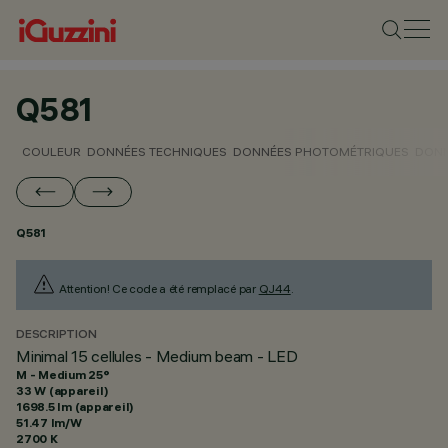
Q581
COULEUR
DONNÉES TECHNIQUES
DONNÉES PHOTOMÉTRIQUES
DONN
Q581
Attention! Ce code a été remplacé par
QJ44
.
DESCRIPTION
Minimal 15 cellules - Medium beam - LED
M - Medium 25°
33 W (appareil)
1698.5 lm (appareil)
51.47 lm/W
2700 K