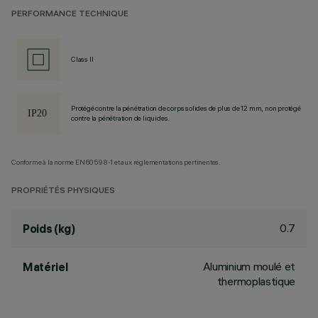
PERFORMANCE TECHNIQUE
Class II
Protégé contre la pénétration de corps solides de plus de 12 mm, non protégé
contre la pénétration de liquides.
Conforme à la norme EN60598-1 et aux réglementations pertinentes.
PROPRIÉTÉS PHYSIQUES
0.7
Poids (kg)
Aluminium moulé et
Matériel
thermoplastique