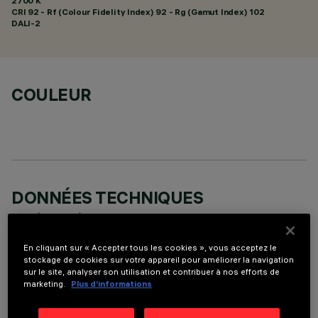
2700 K
CRI
92
- Rf (Colour Fidelity Index) 92 - Rg (Gamut Index) 102
DALI-2
COULEUR
DONNÉES TECHNIQUES
DERNIÈRE MISE À JOUR: 06/08/2026
En cliquant sur « Accepter tous les cookies », vous acceptez le
DESCRIPTION
stockage de cookies sur votre appareil pour améliorer la navigation
sur le site, analyser son utilisation et contribuer à nos efforts de
Appareil miniaturisé encastrable linéaire pour sources LED.
marketing.
Plus d’informations
Malgré les dimensions extrêmement réduites du produit, la
technologie brevetée du système otique garantit une