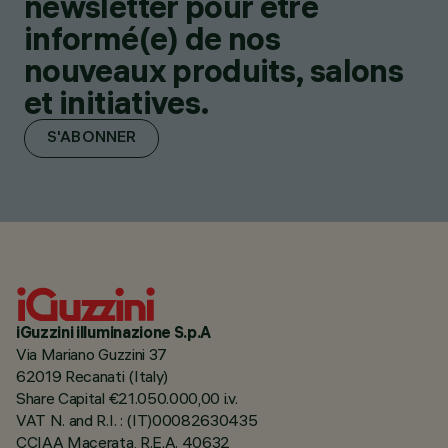
newsletter pour être
informé(e) de nos
nouveaux produits, salons
et initiatives.
S'ABONNER
iGuzzini illuminazione S.p.A
Via Mariano Guzzini 37
62019 Recanati (Italy)
Share Capital €21.050.000,00 i.v.
VAT N. and R.I. : (IT)00082630435
CCIAA Macerata, R.E.A. 40632