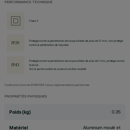
PERFORMANCE TECHNIQUE
Class II
Protégé contre la pénétration de corps solides de plus de 12 mm, non protégé
contre la pénétration de liquides.
Protégé contre la pénétration de corps solides de plus de 1 mm, protégé contre
la pluie.
Sur la partie visible du produit une fois installé
Conforme à la norme EN60598-1 et aux réglementations pertinentes.
PROPRIÉTÉS PHYSIQUES
0.35
Poids (kg)
Aluminium moulé et
Matériel