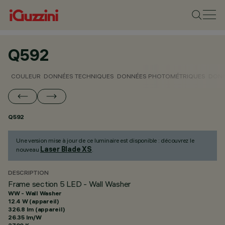
Q592
COULEUR
DONNÉES TECHNIQUES
DONNÉES PHOTOMÉTRIQUES
DONN
Q592
Une version mise à jour de ce luminaire est disponible : découvrez le
Laser Blade XS
nouveau
.
DESCRIPTION
Frame section 5 LED - Wall Washer
WW - Wall Washer
12.4 W (appareil)
326.8 lm (appareil)
26.35 lm/W