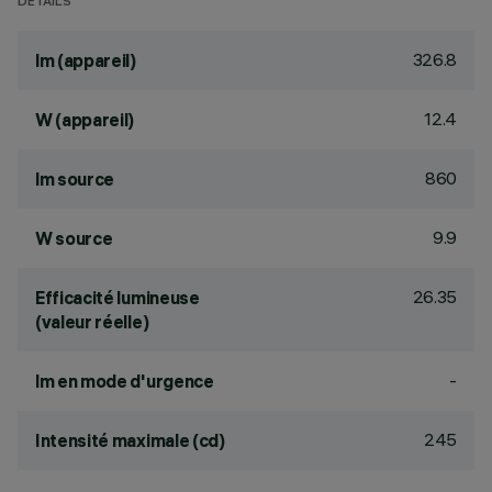
DÉTAILS
326.8
lm (appareil)
12.4
W (appareil)
860
lm source
9.9
W source
26.35
Efficacité lumineuse
(valeur réelle)
-
lm en mode d'urgence
245
Intensité maximale (cd)