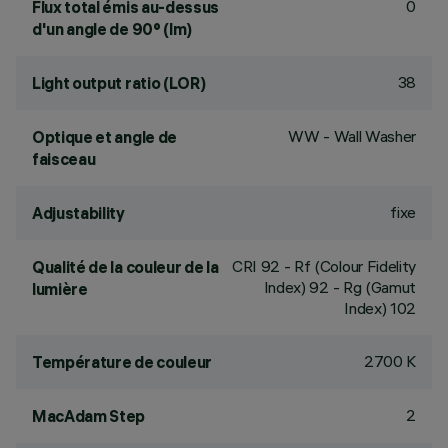
0
Flux total émis au-dessus
d'un angle de 90° (lm)
38
Light output ratio (LOR)
WW - Wall Washer
Optique et angle de
faisceau
fixe
Adjustability
CRI
92
- Rf (Colour Fidelity
Qualité de la couleur de la
Index) 92 - Rg (Gamut
lumière
Index) 102
2700 K
Température de couleur
2
MacAdam Step