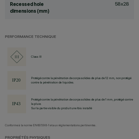
58x28
Recessed hole
dimensions (mm)
PERFORMANCE TECHNIQUE
Class III
Protégé contre la pénétration de corps solides de plus de 12 mm, non protégé
contre la pénétration de liquides.
Protégé contre la pénétration de corps solides de plus de 1 mm, protégé contre
la pluie.
Sur la partie visible du produit une fois installé
Conforme à la norme EN60598-1 et aux réglementations pertinentes.
PROPRIÉTÉS PHYSIQUES