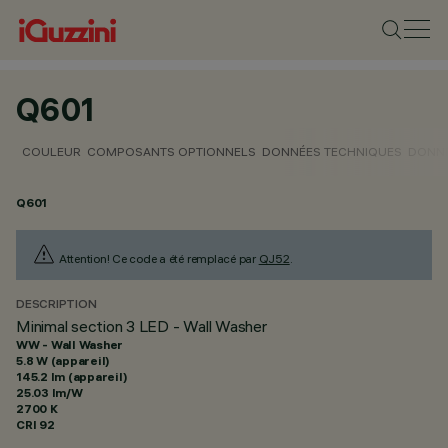
Q601
COULEUR
COMPOSANTS OPTIONNELS
DONNÉES TECHNIQUES
DONNÉ
Q601
Attention! Ce code a été remplacé par
QJ52
.
DESCRIPTION
Minimal section 3 LED - Wall Washer
WW - Wall Washer
5.8 W (appareil)
145.2 lm (appareil)
25.03 lm/W
2700 K
CRI
92