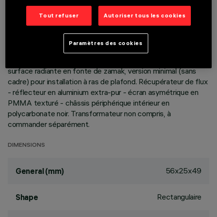
Tout refuser
Autoriser tous les cookies
Appareil miniaturisé encastrable linéaire pour sources LED.
Malgré les dimensions extrêmement réduites du produit, la
technologie brevetée du système otique garantit une
Paramètres des cookies
émission homogène et efficace sur le mur, en évitant les
zones d'ombre à proximité du plafond. Corps principal à
surface radiante en fonte de zamak, version minimal (sans
cadre) pour installation à ras de plafond. Récupérateur de flux
- réflecteur en aluminium extra-pur - écran asymétrique en
PMMA texturé - châssis périphérique intérieur en
polycarbonate noir. Transformateur non compris, à
commander séparément.
DIMENSIONS
56x25x49
General (mm)
Rectangulaire
Shape