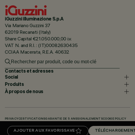
iGuzzini illuminazione S.p.A
Via Mariano Guzzini 37
62019 Recanati (Italy)
Share Capital €21.050.000,00 i.v.
VAT N. and R.I. : (IT)00082630435
CCIAA Macerata, R.E.A. 40632
Contacts et adresses
Social
Produits
À propos de nous
PRIVACY
CERTIFICATIONS
GARANTIE DE 5 ANS
SIGNALEMENTS
COOKIE POLICY
ACCESSIBILITY STATEMENT
NOS CODES
KNOWLEDGE BASE (LOGIN REQUIRED)
AJOUTER AUX FAVORIS
SAVE
TÉLÉCHARGEMEN
TÉLÉCHARGEMENTS