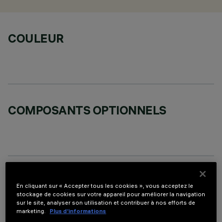
COULEUR
COMPOSANTS OPTIONNELS
DONNÉES TECHNIQUES
En cliquant sur « Accepter tous les cookies », vous acceptez le
stockage de cookies sur votre appareil pour améliorer la navigation
DERNIÈRE MISE À JOUR: 01/08/2026
sur le site, analyser son utilisation et contribuer à nos efforts de
marketing.
Plus d’informations
DESCRIPTION