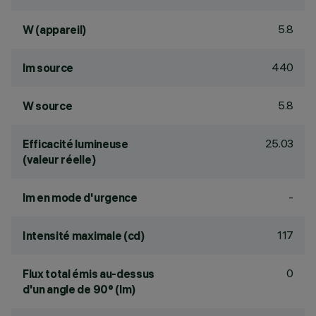
5.8
W (appareil)
440
lm source
5.8
W source
25.03
Efficacité lumineuse
(valeur réelle)
-
lm en mode d'urgence
117
Intensité maximale (cd)
0
Flux total émis au-dessus
d'un angle de 90° (lm)